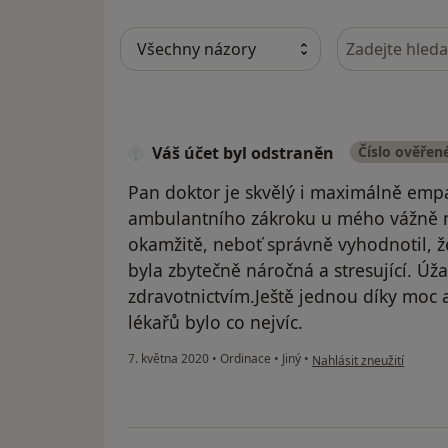
Hledejte v ná
Váš účet byl odstraněn
Číslo ověřen
Pan doktor je skvělý i maximálně empa
ambulantního zákroku u mého vážně 
okamžitě, neboť správně vyhodnotil, ž
byla zbytečně náročná a stresující. Úž
zdravotnictvím.Ještě jednou díky moc
lékařů bylo co nejvíc.
podle názoru uživatele V
7. května 2020
•
Ordinace
•
Jiný
•
Nahlásit zneužití