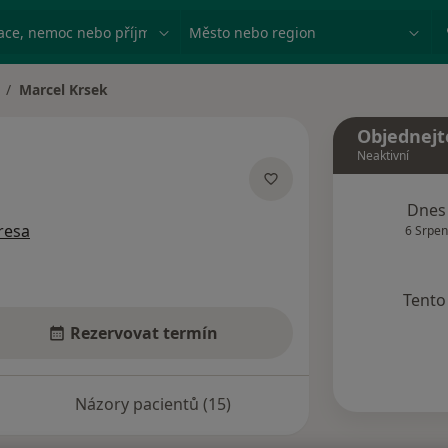
ace, nemoc nebo příjmení
Město nebo region
Marcel Krsek
měna města
Objednejt
Neaktivní
acích
Dnes
resa
6 Srpen
Tento 
Rezervovat termín
Názory pacientů (15)