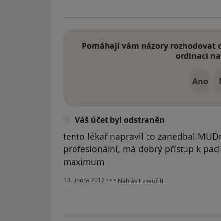
Pomáhají vám názory rozhodovat o 
ordinaci na
Ano
Váš účet byl odstraněn
tento lékař napravil co zanedbal MUDr. 
profesionální, má dobrý přístup k pac
maximum
podle názoru uživatele Váš účet byl o
13. února 2012
•
•
•
Nahlásit zneužití