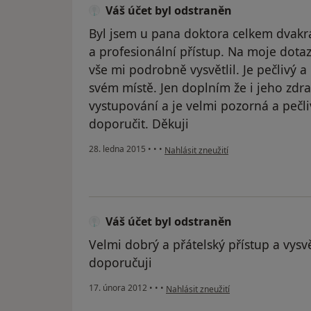
Váš účet byl odstraněn
Byl jsem u pana doktora celkem dvakrá
a profesionální přístup. Na moje dota
vše mi podrobně vysvětlil. Je pečlivý a
svém místě. Jen doplním že i jeho zdr
vystupování a je velmi pozorná a pečl
doporučit. Děkuji
podle názoru uživatele Váš účet byl o
28. ledna 2015
•
•
•
Nahlásit zneužití
Váš účet byl odstraněn
Velmi dobrý a přátelský přístup a vysvě
doporučuji
podle názoru uživatele Váš účet byl o
17. února 2012
•
•
•
Nahlásit zneužití