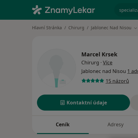
specializ
Hlavní Stránka
Chirurg
Jablonec Nad Nisou
Z
Marcel Krsek
o specializ
Chirurg
·
Více
Jablonec nad Nisou
1 ad
15 názorů
Kontaktní údaje
Ceník
Adresy