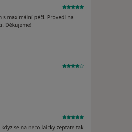
m s maximální péčí. Provedl na
ci. Děkujeme!
odstraněn
 kdyz se na neco laicky zeptate tak