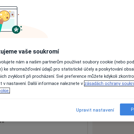
ách nejsou k dispozici
ádné informace o svých službách.
ujeme vaše soukromí
ovolujete nám a našim partnerům používat soubory cookie (nebo po
e) ke shromažďování údajů pro statistické účely a poskytování obs
ich zvyklostí při procházení. Své preference můžete kdykoli zkontro
t v nastavení. Další informace naleznete v
zásadách ochrany soukr
okie.
 mapu
 otevře v nové záložce
P
Upravit nastavení
ní