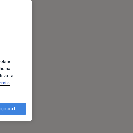
dobné
ahu na
lovat a
omí a
řijmout