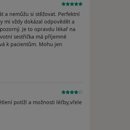
t a nemůžu si stěžovat. Perfektní
zy mi vždy dokázal odpovědět a
 pozorný. Je to opravdu lékař na
avotní sestřička má příjemné
ivá k pacientům. Mohu jen
dstraněn
tlení potíží a možnosti léčby,vřele
dstraněn