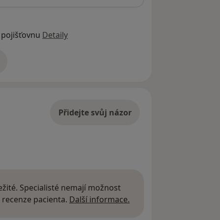
 pojišťovnu
Detaily
adrese
Přidejte svůj názor
žité. Specialisté nemají možnost
Další informace o názor
 recenze pacienta.
Další informace.