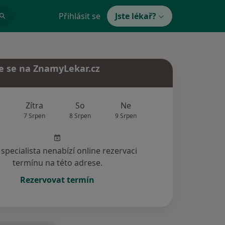
Přihlásit se
Jste lékař?
e se na ZnamyLekar.cz
Zítra
So
Ne
Po
Út
7 Srpen
8 Srpen
9 Srpen
10 Srpen
11 Srp
specialista nenabízí online rezervaci
termínu na této adrese.
Rezervovat termín