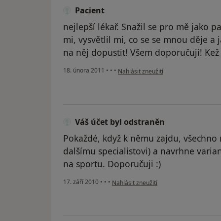
Pacient
nejlepší lékař. Snažil se pro mě jako 
mi, vysvětlil mi, co se se mnou děje a
na něj dopustit! Všem doporučuji! Kež 
podle názoru uživatele Pacient
18. února 2011
•
•
•
Nahlásit zneužití
Váš účet byl odstraněn
Pokaždé, když k němu zajdu, všechno m
dalšímu specialistovi) a navrhne varia
na sportu. Doporučuji :)
podle názoru uživatele Váš účet byl ods
17. září 2010
•
•
•
Nahlásit zneužití