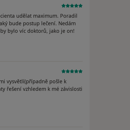
pacienta udělat maximum. Poradil
 jaký bude postup lečení. Nedám
by bylo víc doktorů, jako je on!
i vysvětlí(případně pošle k
nty řešení vzhledem k mé závislosti
traněn