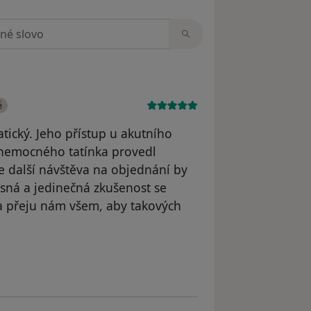
zorech
é
tický. Jeho přístup u akutního
nemocného tatínka provedl
e další návštěva na objednání by
asná a jedinečná zkušenost se
 a přeju nám všem, aby takových
áš účet byl odstraněn