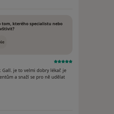
tom, kterého specialistu nebo
vštívit?
Ne
Gall. je to velmi dobry lékař. je
ientům a snaží se pro ně udělat
dstraněn