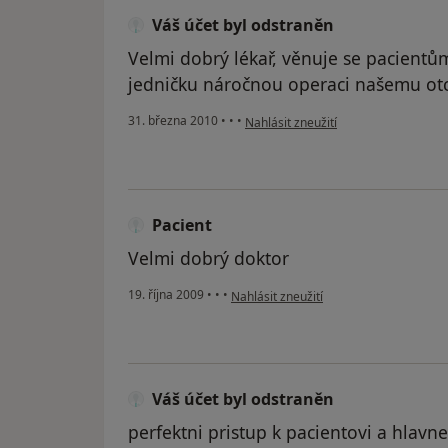
Váš účet byl odstraněn
Velmi dobrý lékař, věnuje se pacientů
jedničku náročnou operaci našemu ot
podle názoru uživatele Váš účet byl 
31. března 2010
•
•
•
Nahlásit zneužití
Pacient
Velmi dobrý doktor
podle názoru uživatele Pacient
19. října 2009
•
•
•
Nahlásit zneužití
Váš účet byl odstraněn
perfektni pristup k pacientovi a hlavne