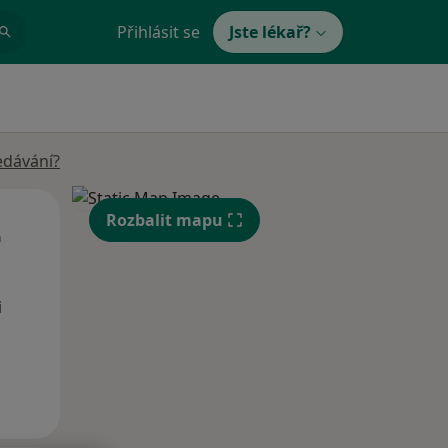
Přihlásit se
Jste lékař?
edávání?
St
Čt
Pá
Rozbalit mapu
n
12 Srpen
13 Srpen
14 Srpen
i