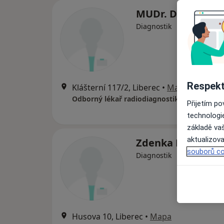
MUDr. Daniela M
Diagnostik
Respekt
Klášterní 117/2, Liberec
•
Mapa
Odborný lékař radiodiagnostik
Přijetím p
technologi
základě vaš
aktualizova
Zdenka Bohunov
souborů co
Diagnostik
Husova 10, Liberec
•
Mapa