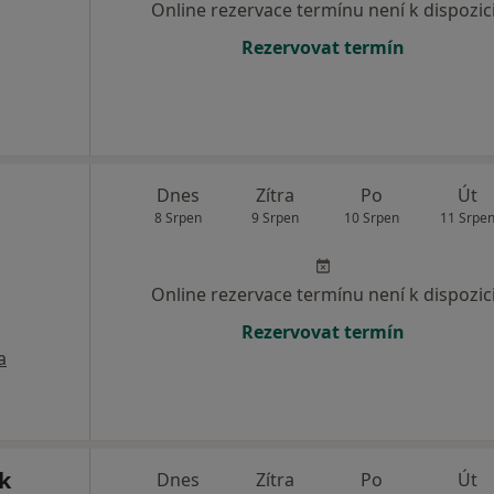
Online rezervace termínu není k dispozic
Rezervovat termín
Dnes
Zítra
Po
Út
8 Srpen
9 Srpen
10 Srpen
11 Srpe
Online rezervace termínu není k dispozic
Rezervovat termín
a
k
Dnes
Zítra
Po
Út