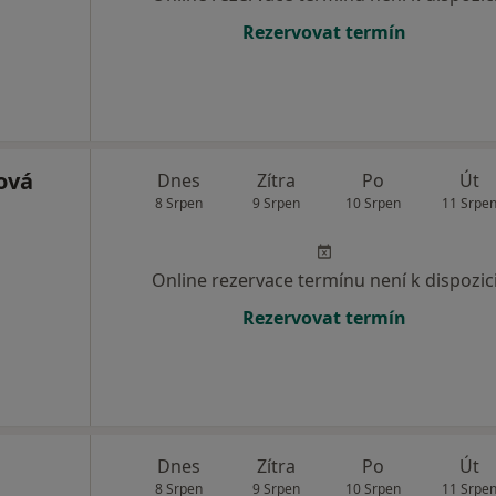
Rezervovat termín
ová
Dnes
Zítra
Po
Út
8 Srpen
9 Srpen
10 Srpen
11 Srpe
Online rezervace termínu není k dispozic
Rezervovat termín
Dnes
Zítra
Po
Út
8 Srpen
9 Srpen
10 Srpen
11 Srpe