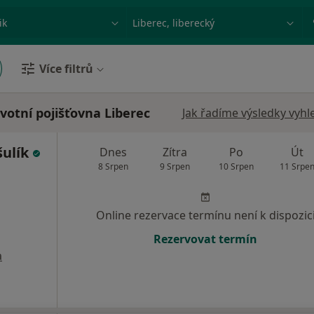
ace, nemoc nebo příjmení
Město nebo region
Více filtrů
votní pojišťovna Liberec
Jak řadíme výsledky vyhl
šulík
Dnes
Zítra
Po
Út
8 Srpen
9 Srpen
10 Srpen
11 Srpe
Online rezervace termínu není k dispozic
Rezervovat termín
a