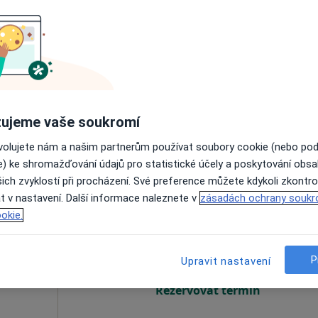
uchová
Dnes
Zítra
Po
Út
8 Srpen
9 Srpen
10 Srpen
11 Srpe
Online rezervace termínu není k dispozic
Rezervovat termín
ujeme vaše soukromí
ovolujete nám a našim partnerům používat soubory cookie (nebo po
e) ke shromažďování údajů pro statistické účely a poskytování obs
ich zvyklostí při procházení. Své preference můžete kdykoli zkontro
t v nastavení. Další informace naleznete v
zásadách ochrany soukr
á
Dnes
Zítra
Po
Út
okie.
8 Srpen
9 Srpen
10 Srpen
11 Srpe
P
Upravit nastavení
Online rezervace termínu není k dispozic
Rezervovat termín