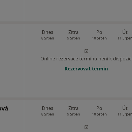
Dnes
Zítra
Po
Út
8 Srpen
9 Srpen
10 Srpen
11 Srpe
Online rezervace termínu není k dispozic
Rezervovat termín
ová
Dnes
Zítra
Po
Út
8 Srpen
9 Srpen
10 Srpen
11 Srpe