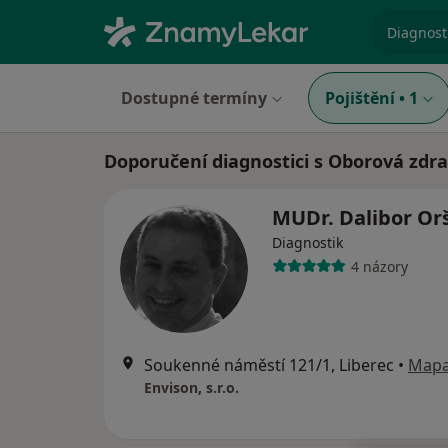
specializ
Dostupné termíny
Pojištění
•
1
Doporučení diagnostici s Oborová zdra
MUDr. Dalibor Or
Diagnostik
4 názory
Soukenné náměstí 121/1, Liberec
•
Map
Envison, s.r.o.