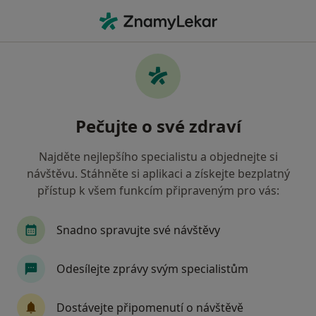
Hla
Diagnostik • Brno, jihomoravský
Filtry
• 1
Mapa
Doporučení diagnostici s Oborová zdravotní
Pečujte o své zdraví
pojišťovna Brno
Jak řadíme výsledky vyhledávání?
Najděte nejlepšího specialistu a objednejte si
návštěvu. Stáhněte si aplikaci a získejte bezplatný
přístup k všem funkcím připraveným pro vás:
Snadno spravujte své návštěvy
Odesílejte zprávy svým specialistům
SurGal Clinic s.r.o.
Dostávejte připomenutí o návštěvě
·
Více
Diagnostik, Anesteziolog, Chirurg