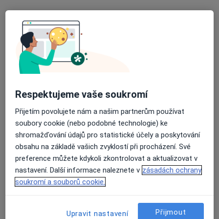
Nemocnice Ivančice
Tato klinika nemá specialisty s dostupnými termíny v online kalendáři
Zobrazit profil
Respektujeme vaše soukromí
Přijetím povolujete nám a našim partnerům používat
soubory cookie (nebo podobné technologie) ke
shromažďování údajů pro statistické účely a poskytování
obsahu na základě vašich zvyklostí při procházení. Své
Nemocnice Blansko
preference můžete kdykoli zkontrolovat a aktualizovat v
·
Více
Diagnostik, Chirurg, Dentální hygienistka, hygienista
nastavení. Další informace naleznete v
zásadách ochrany
5 názorů
soukromí a souborů cookie.
Sadová 1596/33, Blansko
•
Mapa
Nemocnice Blansko
Přijmout
Upravit nastavení