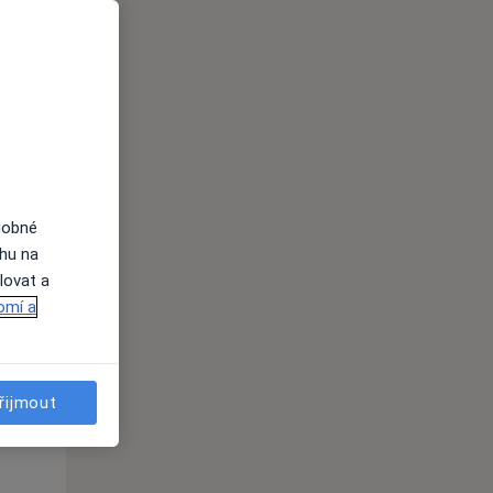
Po
Út
St
10 Srpen
11 Srpen
12 Srpen
i
dobné
ahu na
lovat a
omí a
Po
Út
St
10 Srpen
11 Srpen
12 Srpen
řijmout
i