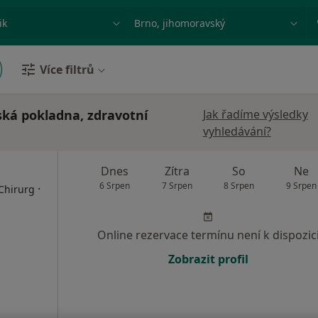
ace, nemoc nebo příjmení
Město nebo region
Více filtrů
ská pokladna, zdravotní
Jak řadíme výsledky
vyhledávání?
Dnes
Zítra
So
Ne
6 Srpen
7 Srpen
8 Srpen
9 Srpen
·
 Chirurg
Online rezervace termínu není k dispozic
Zobrazit profil