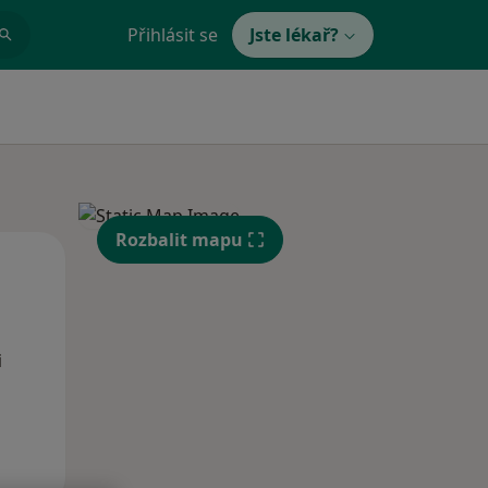
Přihlásit se
Jste lékař?
Rozbalit mapu
Po
Út
St
10 Srpen
11 Srpen
12 Srpen
i