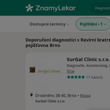
specializ
Dostupné termíny
Pojištění
•
1
Doporučení diagnostici s Revírní bratr
pojišťovna Brno
SurGal Clinic s.r.o.
Diagnostik, Anesteziolog,
Více
17 názorů
Drobného 38-40, Brno
•
Mapa
SurGal Clinic s.r.o.