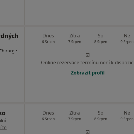
rdných
Dnes
Zítra
So
Ne
6 Srpen
7 Srpen
8 Srpen
9 Srpen
·
 Chirurg
Online rezervace termínu není k dispozic
Zobrazit profil
ko
Dnes
Zítra
So
Ne
6 Srpen
7 Srpen
8 Srpen
9 Srpen
lní
íce