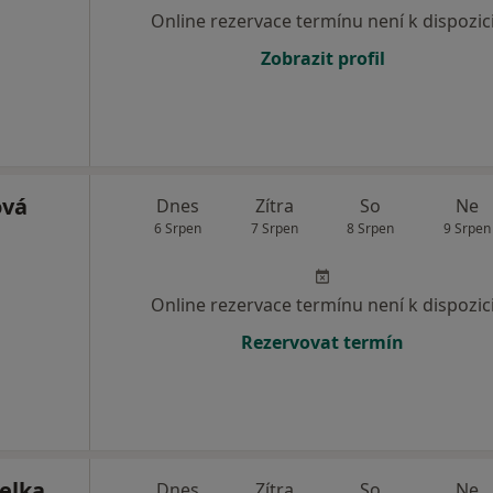
Online rezervace termínu není k dispozic
Zobrazit profil
ová
Dnes
Zítra
So
Ne
6 Srpen
7 Srpen
8 Srpen
9 Srpen
Online rezervace termínu není k dispozic
Rezervovat termín
elka
Dnes
Zítra
So
Ne