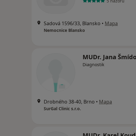
5 názorů
Sadová 1596/33, Blansko
•
Mapa
Nemocnice Blansko
MUDr. Jana Šmíd
Diagnostik
Drobného 38-40, Brno
•
Mapa
SurGal Clinic s.r.o.
MUDr. Karel Koud