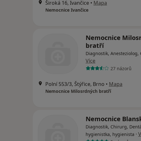
Široká 16, Ivančice
•
Mapa
Nemocnice Ivančice
Nemocnice Milos
bratří
Diagnostik, Anesteziolog,
Více
27 názorů
Polní 553/3, Štýřice, Brno
•
Mapa
Nemocnice Milosrdných bratří
Nemocnice Blans
Diagnostik, Chirurg, Dentá
·
V
hygienistka, hygienista