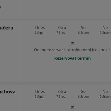
a
Kučera
Dnes
Zítra
So
Ne
6 Srpen
7 Srpen
8 Srpen
9 Srpen
Online rezervace termínu není k dispozic
Rezervovat termín
achová
Dnes
Zítra
So
Ne
6 Srpen
7 Srpen
8 Srpen
9 Srpen