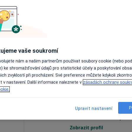
Dnes
Zítra
So
Ne
6 Srpen
7 Srpen
8 Srpen
9 Srpen
olog
Online rezervace termínu není k dispozic
ujeme vaše soukromí
Zobrazit profil
a
ovolujete nám a našim partnerům používat soubory cookie (nebo po
e) ke shromažďování údajů pro statistické účely a poskytování obs
ich zvyklostí při procházení. Své preference můžete kdykoli zkontro
t v nastavení. Další informace naleznete v
zásadách ochrany soukr
okie.
ce
Dnes
Zítra
So
Ne
6 Srpen
7 Srpen
8 Srpen
9 Srpen
esteziolog
P
Upravit nastavení
Online rezervace termínu není k dispozic
Zobrazit profil