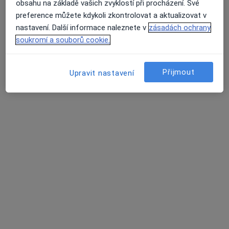
Tento specialista nenabízí online rezervaci termínu na této adrese.
obsahu na základě vašich zvyklostí při procházení. Své
preference můžete kdykoli zkontrolovat a aktualizovat v
Rezervovat termín
nastavení. Další informace naleznete v
zásadách ochrany
soukromí a souborů cookie.
Přijmout
Upravit nastavení
MUDr. Ivana Jelínková
Pediatr
12 názorů
Břetislavova 40, Brno
•
Mapa
Praktická lékařka pro děti a dorost
Tento specialista nenabízí online rezervaci termínu na této adrese.