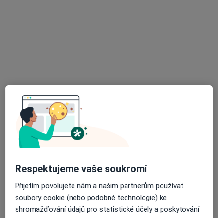
Ambulance praktického lékaře pro děti a dorost
Tento specialista nenabízí online rezervaci termínu na této adrese.
Rezervovat termín
MUDr. Kristina Otevřelová
Pediatr
Respektujeme vaše soukromí
3 názory
Přijetím povolujete nám a našim partnerům používat
Svatopluka Čecha 173, Bílovice nad Svitavou
•
Mapa
soubory cookie (nebo podobné technologie) ke
Ordinace
shromažďování údajů pro statistické účely a poskytování