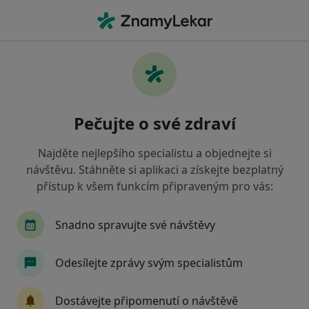
Hla
Pediatr • Brno, jihomoravský
Filtry
• 1
Mapa
Doporučení pediatři s Revírní bratrská
Pečujte o své zdraví
pokladna, zdravotní pojišťovna Brno
Jak řadíme výsledky vyhledávání?
Najděte nejlepšího specialistu a objednejte si
návštěvu. Stáhněte si aplikaci a získejte bezplatný
přístup k všem funkcím připraveným pro vás:
Snadno spravujte své návštěvy
Odesílejte zprávy svým specialistům
Doc. MUDr. Lubomír Kukla
Dostávejte připomenutí o návštěvě
·
Více
Pediatr