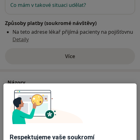
Co mám v takové situaci udělat?
Způsoby platby (soukromé návštěvy)
Na teto adrese lékař přijímá pacienty na pojišťovnu
Detaily
Více
o adrese
Názory
Přidejte svůj názor
14 názorů
Respektujeme vaše soukromí