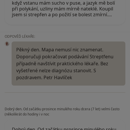
když vstanu mám sucho v puse, a jazyk mě bolí
při polykání, uzliny mám mírně nateklé. Koupil
jsem si strepfen a po požití se bolest zmírní.…
ODPOVĚĎ LÉKAŘE:
Pěkný den. Mapa nemusí nic znamenat.
Doporučuji pokračovat podávání Streptfenu
případně navštívit praktického lékaře. Bez
vyšetřené nelze diagnózu stanovit. S
pozdravem. Petr Havlíček
Dobrý den. Od začátku prosince minulého roku dcera (7 let) velmi často
(několikrát do hodiny i v noc
Dobrý den. Od začátku prosince minulého roku