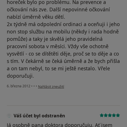
horeček bylo po problému. Na prevence a
očkování nás zve. Další nepovinné očkování
nabízí úměrně věku dětí.
2x týdně má odpolední ordinaci a oceňuji i jeho
non stop službu na mobilu (někdy i rada hodně
pomůže) a taky je skvělá jeho pravidelná
pracovní sobota v měsíci. Vždy vše ochotně
vysvětlí - co se dítětěti děje, proč se to děje a co
s tím. V čekárně se čeká úměrně a že bych přišla
a on tam nebyl, to se mi ještě nestalo. Vřele
doporučuji.
podle názoru uživatele Váš účet byl odstraněn
6. března 2012
•
•
•
Nahlásit zneužití
Váš účet byl odstraněn
Já osobně pana doktora doporučuju. Ať jsem