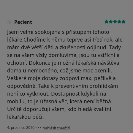
Pacient
Jsem velmi spokojená s přístupem tohoto
lékaře.Chodíme k němu teprve asi třetí rok, ale
mám dvě větší děti a zkušenosti odjinud. Tady
se na všem vždy domluvíme, jsou tu vstřícní a
ochotní. Dokonce je možná lékařská návštěva
doma u nemocného, což jsme moc ocenili.
Veškeré moje dotazy zodpoví max. pečlivě a
odpovědně. Také k preventivním prohlídkám
není co vytknout. Dostupnost kdykoli na
mobilu, to je úžasná věc, která není běžná.
Určitě doporučuji všem, kdo hledá kvalitní
lékařskou péči.
podle názoru uživatele Pacient
4. prosince 2010
•
•
•
Nahlásit zneužití