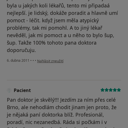
byla u jakých koli lékařů, tento mi připadaá
nejlepší. je lidský, dokáže poradit a hlavně umí
pomoct - léčit. když jsem měla atypický
problémy, tak mi pomohl. A to jiný lékař
nevěděl, jak mi pomoct a u něho to bylo šup,
šup. Takže 100% tohoto pana doktora
doporučuju.
podle názoru uživatele Váš účet byl odstraněn
6. dubna 2011
•
•
•
Nahlásit zneužití
Pacient
Pan doktor je skvělý!!! Jezdím za ním přes celé
Brno, ale nehodlám chodit jinam jen proto, že
je nějaká paní doktorka blíž. Profesionál,
poradí, nic nezanedbá. Ráda si počkám i v