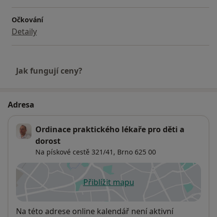
Očkování
Detaily
Jak fungují ceny?
Adresa
Ordinace praktického lékaře pro děti a
dorost
Na pískové cestě 321/41,
Brno
625 00
Přiblížit mapu
se otevře v nové záložce
Dostupnost
Na této adrese online kalendář není aktivní