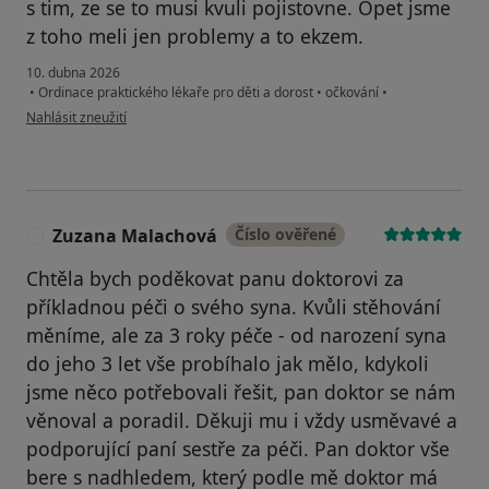
s tim, ze se to musi kvuli pojistovne. Opet jsme
z toho meli jen problemy a to ekzem.
10. dubna 2026
•
Ordinace praktického lékaře pro děti a dorost
•
očkování
•
podle názoru uživatele Petr Sedlak
Nahlásit zneužití
Zuzana Malachová
Číslo ověřené
Z
Chtěla bych poděkovat panu doktorovi za
příkladnou péči o svého syna. Kvůli stěhování
měníme, ale za 3 roky péče - od narození syna
do jeho 3 let vše probíhalo jak mělo, kdykoli
jsme něco potřebovali řešit, pan doktor se nám
věnoval a poradil. Děkuji mu i vždy usměvavé a
podporující paní sestře za péči. Pan doktor vše
bere s nadhledem, který podle mě doktor má