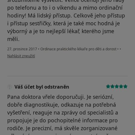
po telefonu a to i o víkendu a mimo ordinační
hodiny! Má lidský přístup. Celkově jeho přístup
i přístup sestřičky, která je také moc hodná je
výborný a je to nejlepší lékař, kterého jsme
měli.
27. prosince 2017
•
Ordinace praktického lékaře pro děti a dorost
•
•
podle názoru uživatele Váš účet byl odstraněn
Nahlásit zneužití
Váš účet byl odstraněn
Pana doktora vřele doporučuji. Je seriózní,
dobře diagnostikuje, odkazuje na potřebná
vyšetření, reaguje na zprávy od specialistů a
propojuje je do pochopitelné informace pro
rodiče. Je precizní, má skvěle zorganizované