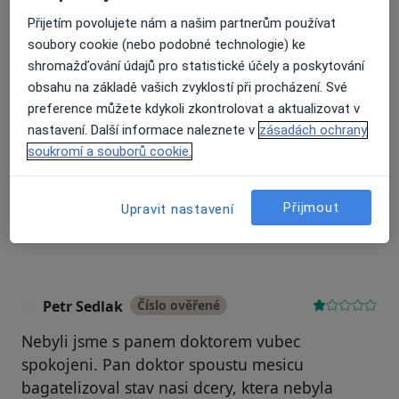
Recenze pacientů jsou pro nás důležité.
Přijetím povolujete nám a našim partnerům používat
Specialisté nemají možnost zaplatit za
soubory cookie (nebo podobné technologie) ke
odstranění nebo změnu recenze pacienta.
shromažďování údajů pro statistické účely a poskytování
Další informace o názorech
Další informace.
obsahu na základě vašich zvyklostí při procházení. Své
preference můžete kdykoli zkontrolovat a aktualizovat v
nastavení. Další informace naleznete v
zásadách ochrany
soukromí a souborů cookie.
Hledejte v názorech
Přijmout
Upravit nastavení
Petr Sedlak
Číslo ověřené
P
Nebyli jsme s panem doktorem vubec
spokojeni. Pan doktor spoustu mesicu
bagatelizoval stav nasi dcery, ktera nebyla