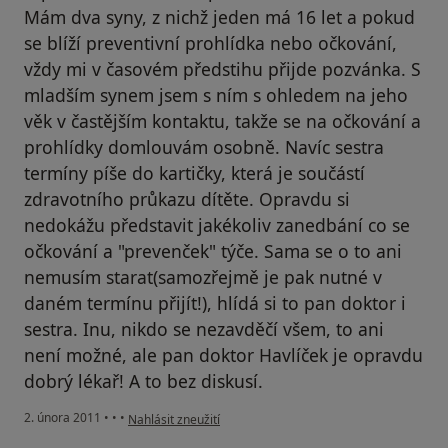
Mám dva syny, z nichž jeden má 16 let a pokud
se blíží preventivní prohlídka nebo očkování,
vždy mi v časovém předstihu přijde pozvánka. S
mladším synem jsem s ním s ohledem na jeho
věk v častějším kontaktu, takže se na očkování a
prohlídky domlouvám osobně. Navíc sestra
termíny píše do kartičky, která je součástí
zdravotního průkazu dítěte. Opravdu si
nedokážu představit jakékoliv zanedbání co se
očkování a "prevenček" týče. Sama se o to ani
nemusím starat(samozřejmě je pak nutné v
daném termínu přijít!), hlídá si to pan doktor i
sestra. Inu, nikdo se nezavděčí všem, to ani
není možné, ale pan doktor Havlíček je opravdu
dobrý lékař! A to bez diskusí.
podle názoru uživatele Váš účet byl odstraněn
2. února 2011
•
•
•
Nahlásit zneužití