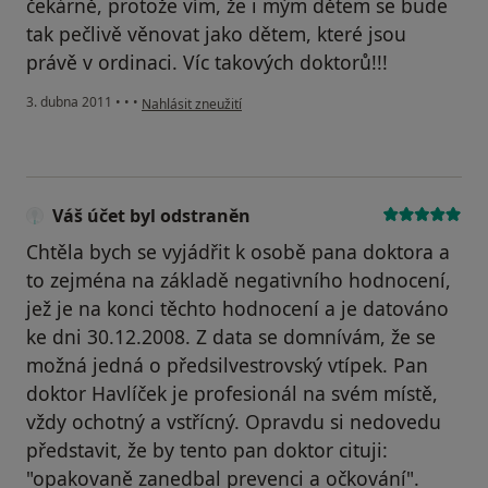
čekárně, protože vím, že i mým dětem se bude
tak pečlivě věnovat jako dětem, které jsou
právě v ordinaci. Víc takových doktorů!!!
podle názoru uživatele Pacient
3. dubna 2011
•
•
•
Nahlásit zneužití
Váš účet byl odstraněn
Chtěla bych se vyjádřit k osobě pana doktora a
to zejména na základě negativního hodnocení,
jež je na konci těchto hodnocení a je datováno
ke dni 30.12.2008. Z data se domnívám, že se
možná jedná o předsilvestrovský vtípek. Pan
doktor Havlíček je profesionál na svém místě,
vždy ochotný a vstřícný. Opravdu si nedovedu
představit, že by tento pan doktor cituji:
"opakovaně zanedbal prevenci a očkování".