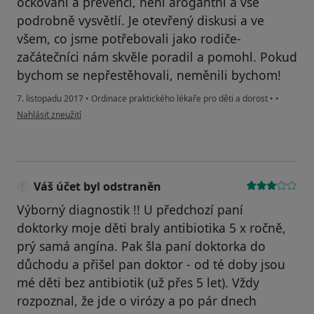
očkování a prevenci, není arogantní a vše
podrobně vysvětlí. Je otevřený diskusi a ve
všem, co jsme potřebovali jako rodiče-
začátečníci nám skvěle poradil a pomohl. Pokud
bychom se nepřestěhovali, neměnili bychom!
7. listopadu 2017
•
Ordinace praktického lékaře pro děti a dorost
•
•
podle názoru uživatele Váš účet byl odstraněn
Nahlásit zneužití
Váš účet byl odstraněn
Výborný diagnostik !! U předchozí paní
doktorky moje děti braly antibiotika 5 x ročně,
prý samá angína. Pak šla paní doktorka do
důchodu a přišel pan doktor - od té doby jsou
mé děti bez antibiotik (už přes 5 let). Vždy
rozpoznal, že jde o virózy a po pár dnech