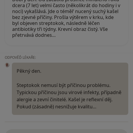
dcera (7 let) velmi často (několikrát do hodiny i v
noci) vykašlává. Jde o téměř nucený suchý kašel
bez zjevné příčiny. Prošla výtěrem v krku, kde
byl objeven streptokok, následně léčen
antibiotiky tři týdny. Krevní obraz čistý. Vše
přetrvává dodnes…
ODPOVĚĎ LÉKAŘE:
Pěkný den.
Steptokok nemusí být příčinou problému.
Typickou příčinou jsou virové infekty, případně
alergie a zevní činitelé. Kašel je reflexní děj.
Pokud (zásadně) nesnižuje kvalitu…