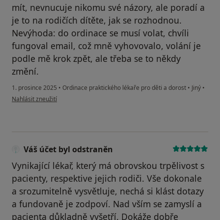
mít, nevnucuje nikomu své názory, ale poradí a
je to na rodičích dítěte, jak se rozhodnou.
Nevýhoda: do ordinace se musí volat, chvíli
fungoval email, což mně vyhovovalo, volání je
podle mě krok zpět, ale třeba se to někdy
změní.
1. prosince 2025
•
Ordinace praktického lékaře pro děti a dorost
•
Jiný
•
podle názoru uživatele Zuzana Malachová
Nahlásit zneužití
Váš účet byl odstraněn
Vynikající lékař, který má obrovskou trpělivost s
pacienty, respektive jejich rodiči. Vše dokonale
a srozumitelně vysvětluje, nechá si klást dotazy
a fundovaně je zodpoví. Nad vším se zamyslí a
pacienta důkladně vyšetří. Dokáže dobře