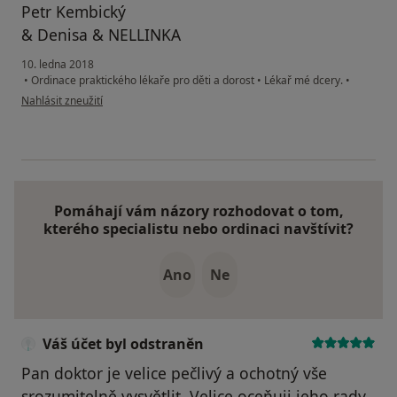
Petr Kembický
& Denisa & NELLINKA
10. ledna 2018
•
Ordinace praktického lékaře pro děti a dorost
•
Lékař mé dcery.
•
podle názoru uživatele Váš účet byl odstraněn
Nahlásit zneužití
Pomáhají vám názory rozhodovat o tom,
kterého specialistu nebo ordinaci navštívit?
Ano
Ne
Váš účet byl odstraněn
Pan doktor je velice pečlivý a ochotný vše
srozumitelně vysvětlit. Velice oceňuji jeho rady