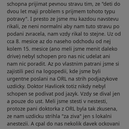
schopna prijimat pevnou stravu tim, ze "deti do
dvou let maji problem s prijmem tohoto typu
potravy". I presto ze jsme mu kazdou navstevu
rikali, ze neni normalni aby nam tuto stravu po
podani zvracela, nam vzdy rikal to stejne. Uz od
cca 8. mesice az do naseho odchodu od nej
kolem 15. mesice (ano meli jsme menit daleko
drive) nebyl schopen pro nas nic udelat ani
nam nic poradit. Az po vlastnim patrani jsme si
zajistili peci na logopedii, kde jsme byli
urgentne poslani na ORL na strih podjazykove
uzdicky. Doktor Havlicek totiz nikdy nebyl
schopen se podivat pod jazyk. Vzdy se dival jen
a pouze do ust. Meli jsme stesti v nestesti,
protoze pani doktorka z ORL byla tak zkusena,
ze nam uzdicku strihla "za ziva" jen s lokalni
anestezii. A cpal do nas nekolik davek ockovani