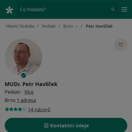
Hla
Co hledáte?
Hlavní Stránka
Pediatr
Brno
Petr Havlíček
Změna města
MUDr.
Petr Havlíček
o specializacích
Pediatr
·
Více
Brno
1 adresa
14 názorů
Kontaktní údaje