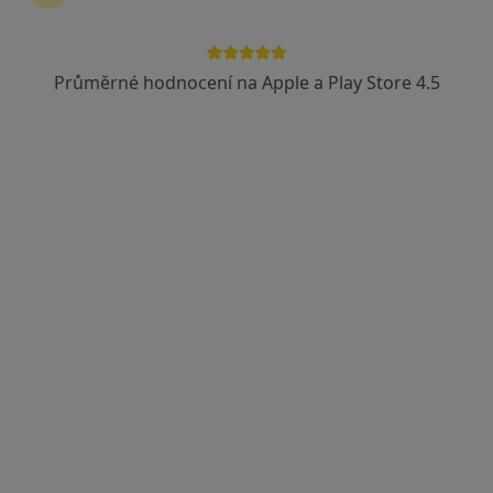
Průměrné hodnocení na Apple a Play Store 4.5
MUDr. Jana Dvořáková
·
Více
Pediatr
18 názorů
Velkopavlovická 25, Brno
•
Mapa
Praktický lékař pro děti a dorost
Základní vyšetření
400 Kč
Tento specialista nenabízí online rezervaci termínu na této adrese.
Rezervovat termín