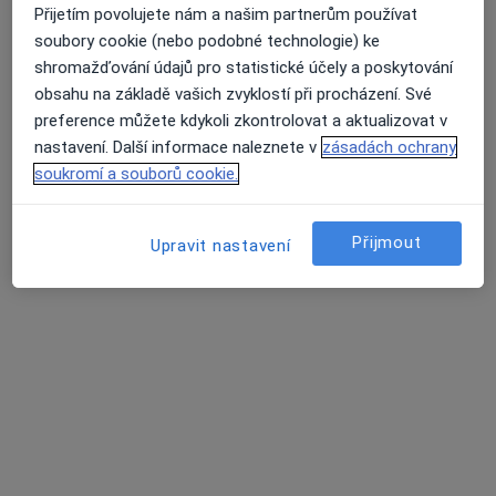
Přijetím povolujete nám a našim partnerům používat
soubory cookie (nebo podobné technologie) ke
shromažďování údajů pro statistické účely a poskytování
obsahu na základě vašich zvyklostí při procházení. Své
preference můžete kdykoli zkontrolovat a aktualizovat v
nastavení. Další informace naleznete v
zásadách ochrany
MUDr. Martina Matulová
soukromí a souborů cookie.
·
Více
Pediatr
12 názorů
Přijmout
Upravit nastavení
Tento specialista nenabízí online rezervaci termínu na této adrese.
Rezervovat termín