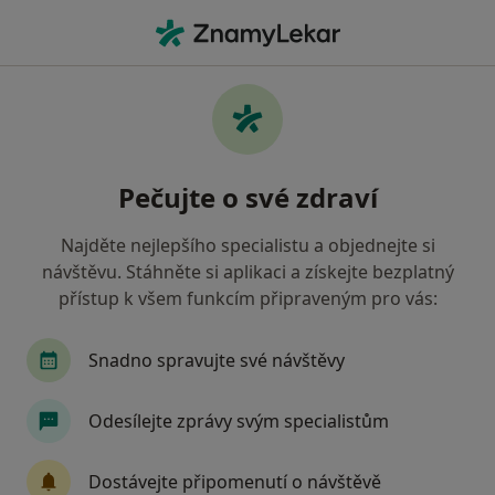
Hla
Pediatr • Bohunice, Brno, jihomoravský
Filtry
Mapa
Pediatr, Bohunice, Brno
Pečujte o své zdraví
Jak řadíme výsledky vyhledávání?
Najděte nejlepšího specialistu a objednejte si
návštěvu. Stáhněte si aplikaci a získejte bezplatný
Jakou pojišťovnu máte?
přístup k všem funkcím připraveným pro vás:
Všeobecná zdravotní pojišťovna
Zdravotní poj
Snadno spravujte své návštěvy
Odesílejte zprávy svým specialistům
Dostávejte připomenutí o návštěvě