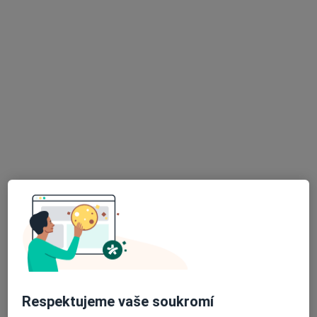
Doc. MUDr. Lubomír Kukla
·
Více
Pediatr
19 názorů
Kurská 2, Starý Lískovec, Brno
•
Mapa
Ordinace PL pro děti a dorost
Tento specialista nenabízí online rezervaci termínu na této adrese.
Rezervovat termín
K dispozici jsou online konzultace
Specialisté ve vaší oblasti nenabízí osobní návštěvy.
Zkuste místo toho online konzultace.
Respektujeme vaše soukromí