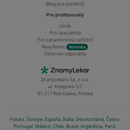
Blog pro pacienty
Pro profesionály
Ceník
Pro specialisty
Pro zdravotnická zařízení
Noa Notes
Novinka
Centrum nápovědy
Kontakt
ZnamyLekar - Hlavní stránka
ZnanyLekarz Sp. z o.o.
ul. Kolejowa 5/7
01-217 Warszawa, Polska
se otevře v nové záložce
se otevře v nové záložce
se otevře v nové záložce
se otevře v nové záložce
se otevře v 
se o
Polska
,
Türkiye
,
España
,
Italia
,
Deutschland
,
Česko
,
se otevře v nové záložce
se otevře v nové záložce
se otevře v nové záložce
se otevře v nové záložc
se otevře v 
se ote
Portugal
,
México
,
Chile
,
Brasil
,
Argentina
,
Perú
,