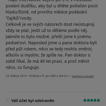
podání dudlíku, aby byl u dítěte potlačen pocit
hladu/žízně, od prvního měsíce podávání
"čajíků"/vody.
Celkově je ve svých názorech dost neústupný,
vždy se ptal, jestli už to děláme podle něj.
Jakmile to bylo možné, přešli jsme k jinému
pediatrovi. Naposled jsme u pana doktora byli
před půl rokem, něco se tedy mohlo změnit,
ačkoliv si myslím, že spíše ne. Pan doktor o
sobě říkal, že má 40 let praxi, a proč měnit
něco, co funguje.
podle názoru uživatele Vá
23. května 2019
•
Ordinace PL pro děti a dorost
•
•
Nahlásit zneužití
Váš účet byl odstraněn