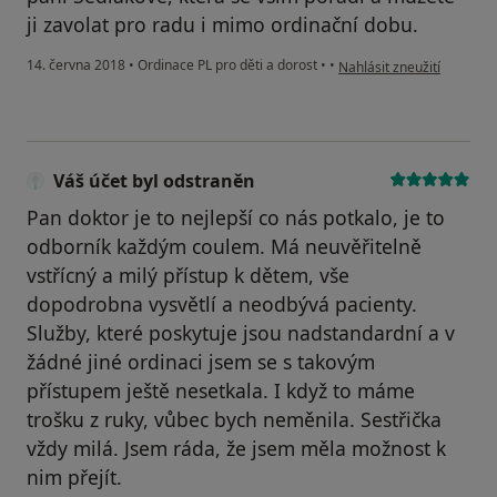
ji zavolat pro radu i mimo ordinační dobu.
podle názoru uživatele Vá
14. června 2018
•
Ordinace PL pro děti a dorost
•
•
Nahlásit zneužití
Váš účet byl odstraněn
Pan doktor je to nejlepší co nás potkalo, je to
odborník každým coulem. Má neuvěřitelně
vstřícný a milý přístup k dětem, vše
dopodrobna vysvětlí a neodbývá pacienty.
Služby, které poskytuje jsou nadstandardní a v
žádné jiné ordinaci jsem se s takovým
přístupem ještě nesetkala. I když to máme
trošku z ruky, vůbec bych neměnila. Sestřička
vždy milá. Jsem ráda, že jsem měla možnost k
nim přejít.