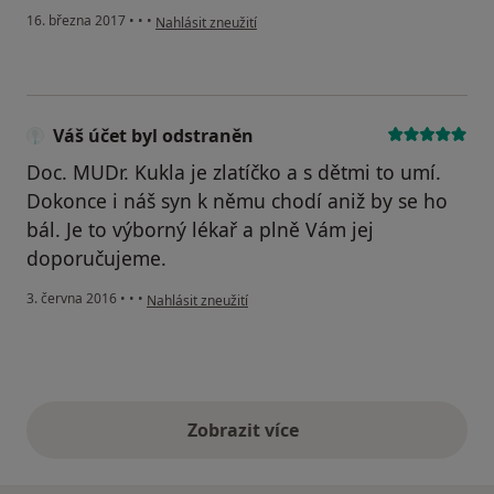
podle názoru uživatele Váš účet byl odstraněn
16. března 2017
•
•
•
Nahlásit zneužití
Váš účet byl odstraněn
Doc. MUDr. Kukla je zlatíčko a s dětmi to umí.
Dokonce i náš syn k němu chodí aniž by se ho
bál. Je to výborný lékař a plně Vám jej
doporučujeme.
podle názoru uživatele Váš účet byl odstraněn
3. června 2016
•
•
•
Nahlásit zneužití
Zobrazit více
výše uvedené názory