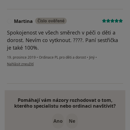
Martina
Číslo ověřené
M
Spokojenost ve všech směrech v péči o děti a
dorost. Nevím co vytknout. ????. Paní sestřička
je také 100%.
19. prosince 2019
•
Ordinace PL pro děti a dorost
•
Jiný
•
podle názoru uživatele Martina
Nahlásit zneužití
Pomáhají vám názory rozhodovat o tom,
kterého specialistu nebo ordinaci navštívit?
Ano
Ne