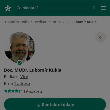
Hla
Co hledáte?
Hlavní Stránka
Pediatr
Brno
Lubomír Kukla
Změna města
Doc. MUDr.
Lubomír Kukla
o specializacích
Pediatr
·
Více
Brno
1 adresa
19 názorů
Kontaktní údaje