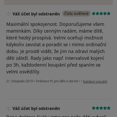
Váš účet byl odstraněn
Číslo ověřené
Maximální spokojenost. Doporučujeme všem
maminkám. Díky cenným radám, máme dítě,
které hezký prospívá. Velmi oceňuji možnost
kdykoliv zavolat a poradit se i mimo ordinační
dobu. Je prostě vidět, že jim na zdraví malých
děti záleží. Rady jako např. intervalové kojení
po 3h, každodenní koupání před spaním se
velmi osvědčily.
podle názoru uživatele 
21. listopadu 2019
•
Ordinace PL pro děti a dorost
•
•
Nahlásit zneužití
Váš účet byl odstraněn