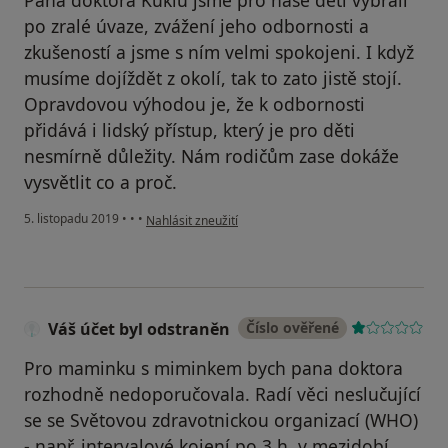
Pana doktora Kuklu jsme pro naše děti vybrali
po zralé úvaze, zvážení jeho odbornosti a
zkušeností a jsme s ním velmi spokojeni. I když
musíme dojíždět z okolí, tak to zato jistě stojí.
Opravdovou výhodou je, že k odbornosti
přidává i lidský přístup, který je pro děti
nesmírně důležity. Nám rodičům zase dokáže
vysvětlit co a proč.
podle názoru uživatele Váš účet byl odstraněn
5. listopadu 2019
•
•
•
Nahlásit zneužití
Váš účet byl odstraněn
Číslo ověřené
Pro maminku s miminkem bych pana doktora
rozhodně nedoporučovala. Radí věci neslučující
se se Světovou zdravotnickou organizací (WHO)
- např. intervalové kojení po 3 h, v mezidobí