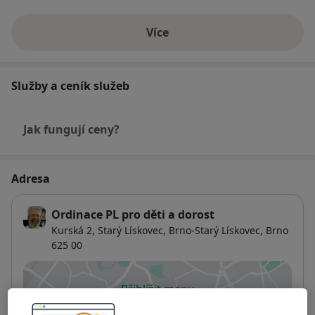
Více
o zkušenostech
Služby a ceník služeb
Jak fungují ceny?
Adresa
Ordinace PL pro děti a dorost
Kurská 2, Starý Lískovec,
Brno-Starý Lískovec
,
Brno
625 00
Přiblížit mapu
se otevře v nové záložce