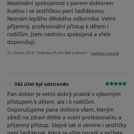
Maximální spokojenost s panem doktorem
Kuklou i se sestřičkou paní Sedlákovou.
Neznám lepšího dětského odborníka. Velmi
příjemný, profesionální přístup k dětem i
rodičům. Jsem nadmíru spokojená a vřele
doporučuji.
podle názoru uživatele Vá
25. června 2018
•
Ordinace PL pro děti a dorost
•
•
Nahlásit zneužití
Váš účet byl odstraněn
Pan doktor je velmi dobrý praktik s výborným
přístupem k dětem, ale i k rodičům.
Doporučujeme pana doktora všem, kterým
záleží na zdraví dítěte a ocení profesionalitu a
příjemný přístup. Stejně tak si ceníme i sestřičky
paní Sedlákové, která se vším poradí a můžete