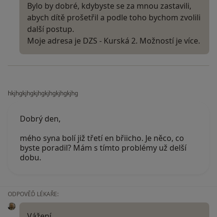
Bylo by dobré, kdybyste se za mnou zastavili,
abych dítě prošetřil a podle toho bychom zvolili
další postup.
Moje adresa je DZS - Kurská 2. Možností je více.
hkjhgkjhgkjhgkjhgkjhgkjhg
Dobrý den,
mého syna bolí již třetí en břiicho. Je něco, co
byste poradil? Mám s tímto problémy už delší
dobu.
ODPOVĚĎ LÉKAŘE:
Vážení,