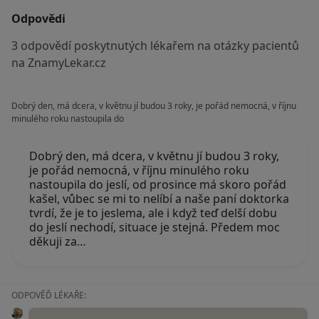
Odpovědi
3 odpovědí poskytnutých lékařem na otázky pacientů
na ZnamyLekar.cz
Dobrý den, má dcera, v květnu jí budou 3 roky, je pořád nemocná, v říjnu
minulého roku nastoupila do
Dobrý den, má dcera, v květnu jí budou 3 roky,
je pořád nemocná, v říjnu minulého roku
nastoupila do jeslí, od prosince má skoro pořád
kašel, vůbec se mi to nelíbí a naše paní doktorka
tvrdí, že je to jeslema, ale i když teď delší dobu
do jeslí nechodí, situace je stejná. Předem moc
děkuji za…
ODPOVĚĎ LÉKAŘE: