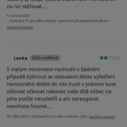
na nic stěžovat...
9. června 2025
•
Ordinace PL pro děti a dorost
•
potvrzení při pobytových akcích
•
podle názoru uživatele Miriam
Nahlásit zneužití
Lenka
Číslo ověřené
L
S malým miminkem nechodit v žádném
případě.Vyhnout se obloukem.Místo vyšetření
nemocného dítěte do Vás hustí v jednom kuse
očkovat očkovat nakonec naše dítě vůbec na
jeho potíže nevyšetřil a ani nereagoval,
neochota hrozné....
podle názoru uživatele 
20. října 2023
•
Ordinace PL pro děti a dorost
•
Jiný
•
Nahlásit zneužití