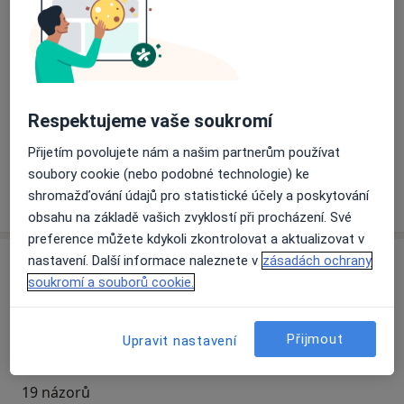
Dostupnost
Na této adrese online kalendář není aktivní
Co mám v takové situaci udělat?
Způsoby platby (soukromé návštěvy)
Respektujeme vaše soukromí
Na teto adrese lékař přijímá pacienty na pojišťovnu
Detaily
Přijetím povolujete nám a našim partnerům používat
soubory cookie (nebo podobné technologie) ke
Více
shromažďování údajů pro statistické účely a poskytování
o adrese
obsahu na základě vašich zvyklostí při procházení. Své
preference můžete kdykoli zkontrolovat a aktualizovat v
nastavení. Další informace naleznete v
zásadách ochrany
Názory
soukromí a souborů cookie.
Přidejte svůj názor
Přijmout
Upravit nastavení
19 názorů