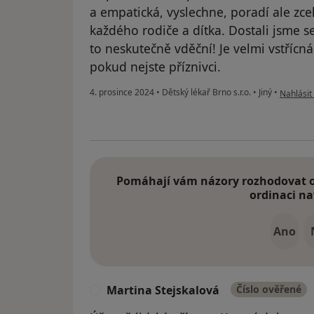
a empatická, vyslechne, poradí ale zce
každého rodiče a dítka. Dostali jsme 
to neskutečně vděční! Je velmi vstřícná
pokud nejste příznivci.
podle ná
4. prosince 2024
•
Dětský lékař Brno s.r.o.
•
Jiný
•
Nahlásit 
Pomáhají vám názory rozhodovat o 
ordinaci na
Ano
Martina Stejskalová
Číslo ověřené
M