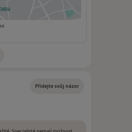
 mapu
 otevře v nové záložce
ní
adrese
Přidejte svůj názor
žité. Specialisté nemají možnost