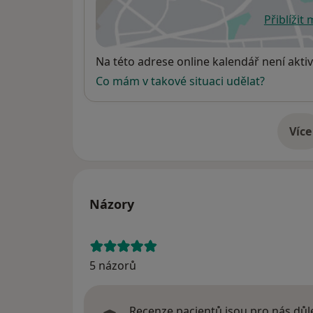
Přiblížit
se
Dostupnost
Na této adrese online kalendář není aktiv
Co mám v takové situaci udělat?
Více
o 
Názory
5 názorů
Recenze pacientů jsou pro nás důle