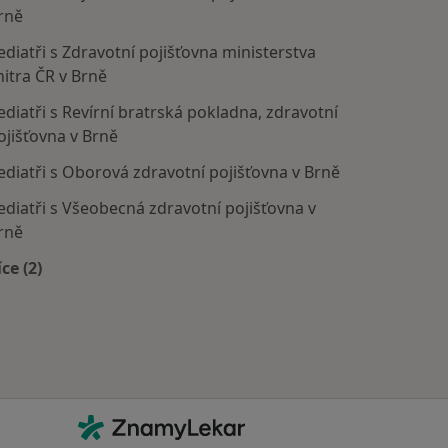
rně
ediatři s Zdravotní pojišťovna ministerstva
nitra ČR v Brně
ediatři s Revírní bratrská pokladna, zdravotní
ojišťovna v Brně
ediatři s Oborová zdravotní pojišťovna v Brně
ediatři s Všeobecná zdravotní pojišťovna v
rně
íce (2)
Více v kategorii: Zdravotní pojišťovny
Kontakt
ZnamyLekar - Hlavní stránka