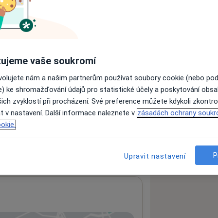
ujeme vaše soukromí
ovolujete nám a našim partnerům používat soubory cookie (nebo po
e) ke shromažďování údajů pro statistické účely a poskytování obs
ách nejsou k dispozici
ich zvyklostí při procházení. Své preference můžete kdykoli zkontro
ádné informace o svých službách.
t v nastavení. Další informace naleznete v
zásadách ochrany soukr
okie.
P
Upravit nastavení