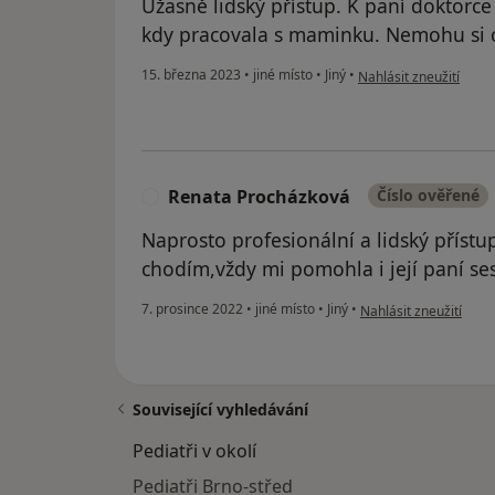
Úžasně lidský přístup. K paní doktorce
kdy pracovala s maminku. Nemohu si o
podle názoru uživatel
15. března 2023
•
jiné místo
•
Jiný
•
Nahlásit zneužití
Renata Procházková
Číslo ověřené
R
Naprosto profesionální a lidský přístu
chodím,vždy mi pomohla i její paní ses
podle názoru uživate
7. prosince 2022
•
jiné místo
•
Jiný
•
Nahlásit zneužití
Související vyhledávání
Pediatři v okolí
Pediatři Brno-střed