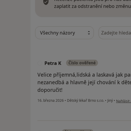
zaplatit za odstranění nebo změnu
Hledejte v ná
Petra K
Číslo ověřené
P
Velice příjemná,lidská a laskavá jak pa
nezanedbá a hlavně její chování k dět
doporučit!
podle náz
16. března 2026
•
Dětský lékař Brno s.r.o.
•
Jiný
•
Nahlásit 