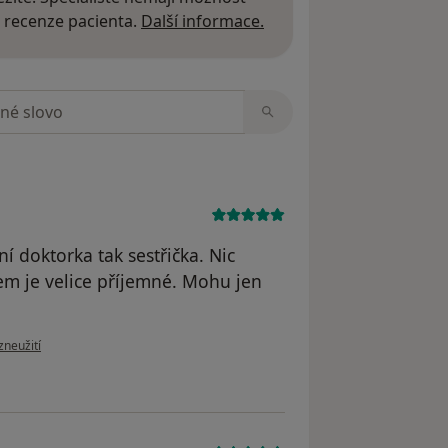
Další informace o názor
 recenze pacienta.
Další informace.
zorech
ní doktorka tak sestřička. Nic
em je velice příjemné. Mohu jen
oru uživatele Petra K
zneužití