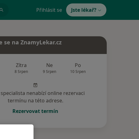
Přihlásit se
Jste lékař?
e se na ZnamyLekar.cz
Zítra
Ne
Po
Út
St
8 Srpen
9 Srpen
10 Srpen
11 Srpen
12 Srp
specialista nenabízí online rezervaci
termínu na této adrese.
Rezervovat termín