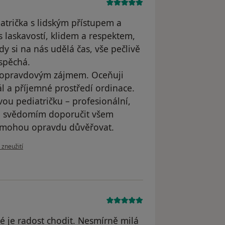
atrička s lidským přístupem a
s laskavostí, klidem a respektem,
dy si na nás udělá čas, vše pečlivě
uspěchá.
 s opravdovým zájmem. Oceňuji
ál a příjemné prostředí ordinace.
ou pediatričku – profesionální,
ým svědomím doporučit všem
mu mohou opravdu důvěřovat.
zoru uživatele Eva K
 zneužití
é je radost chodit. Nesmírně milá