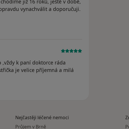
 chodíme již 16 roků, ještě v době,
pravdu vynachválit a doporučuji.
e Martina Stejskalová
p ,vždy k paní doktorce ráda
třička je velice příjemná a milá
le Renata Procházková
Nejčastěji léčené nemoci
Z
Průjem v Brně
P