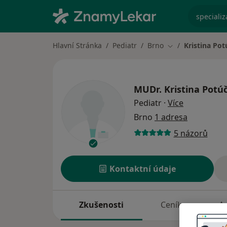
specializ
Hlavní Stránka
Pediatr
Brno
Kristina Po
Změna města
MUDr.
Kristina Potú
o specializ
Pediatr
·
Více
Brno
1 adresa
5 názorů
Kontaktní údaje
Zkušenosti
Ceník
A