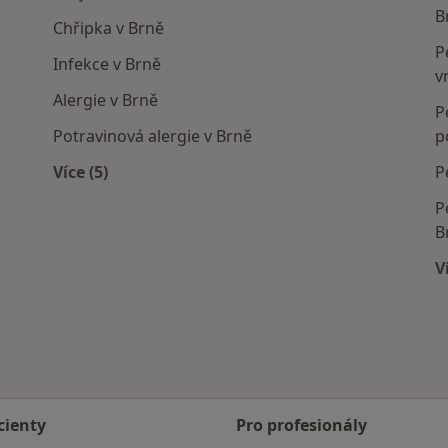
B
Chřipka v Brně
P
Infekce v Brně
v
Alergie v Brně
P
Potravinová alergie v Brně
p
Více (5)
P
Více v kategorii: Nejčastěji léčené nemoci
P
B
V
cienty
Pro profesionály