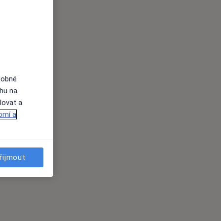
dobné
ahu na
lovat a
omí a
řijmout