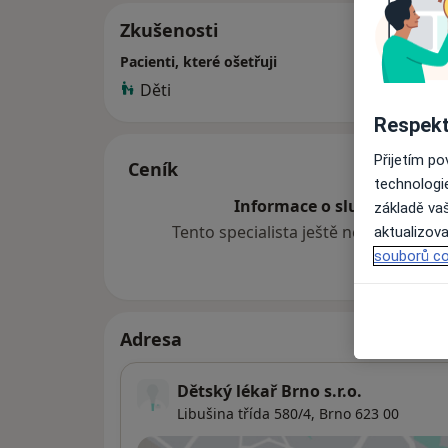
Zkušenosti
Pacienti, které ošetřuji
Děti
Respekt
Přijetím p
Ceník
technologi
Informace o službách a cen
základě vaš
Tento specialista ještě nepřidával ž
aktualizova
souborů co
Adresa
Dětský lékař Brno s.r.o.
Libušina třída 580/4,
Brno
623 00