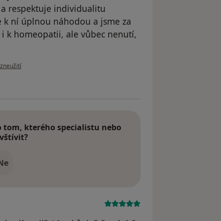
la respektuje individualitu
se k ní úplnou náhodou a jsme za
 i k homeopatii, ale vůbec nenutí,
zoru uživatele Tereza B.
zneužití
tom, kterého specialistu nebo
vštívit?
Ne