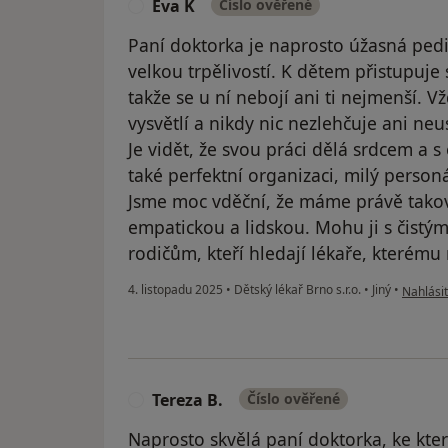
Eva K
Číslo ověřené
E
Paní doktorka je naprosto úžasná pedi
velkou trpělivostí. K dětem přistupuje 
takže se u ní nebojí ani ti nejmenší. Vž
vysvětlí a nikdy nic nezlehčuje ani ne
Je vidět, že svou práci dělá srdcem a
také perfektní organizaci, milý person
Jsme moc vděční, že máme právě takov
empatickou a lidskou. Mohu ji s čist
rodičům, kteří hledají lékaře, které
podle ná
4. listopadu 2025
•
Dětský lékař Brno s.r.o.
•
Jiný
•
Nahlásit
Tereza B.
Číslo ověřené
T
Naprosto skvělá paní doktorka, ke kter