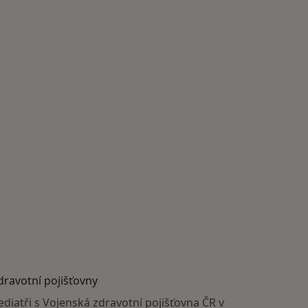
dravotní pojišťovny
ediatři s Vojenská zdravotní pojišťovna ČR v