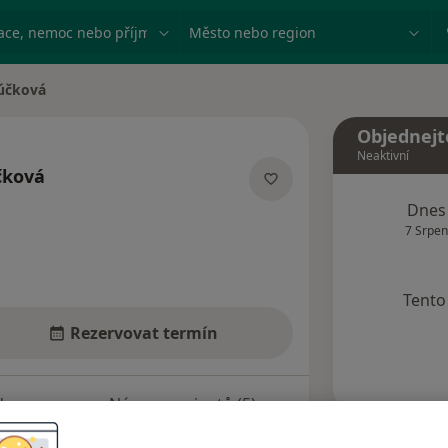
ace, nemoc nebo příjmení
Město nebo region
túčková
Objednejt
Neaktivní
čková
acích
Dnes
7 Srpen
Tento 
Rezervovat termín
dresy
Názory pacientů (5)