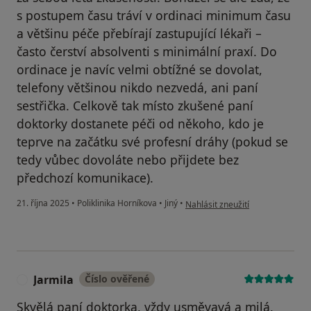
s postupem času tráví v ordinaci minimum času
a většinu péče přebírají zastupující lékaři –
často čerství absolventi s minimální praxí. Do
ordinace je navíc velmi obtížné se dovolat,
telefony většinou nikdo nezvedá, ani paní
sestřička. Celkově tak místo zkušené paní
doktorky dostanete péči od někoho, kdo je
teprve na začátku své profesní dráhy (pokud se
tedy vůbec dovoláte nebo přijdete bez
předchozí komunikace).
podle názoru uživatele Zdeněk
21. října 2025
•
Poliklinika Horníkova
•
Jiný
•
Nahlásit zneužití
Jarmila
Číslo ověřené
J
Skvělá paní doktorka, vždy usměvavá a milá,