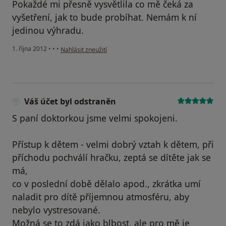
Pokaždé mi přesně vysvětlila co mě čeká za
vyšetření, jak to bude probíhat. Nemám k ní
jedinou výhradu.
podle názoru uživatele Váš účet byl odstraněn
1. října 2012
•
•
•
Nahlásit zneužití
Váš účet byl odstraněn
S paní doktorkou jsme velmi spokojeni.
Přístup k dětem - velmi dobrý vztah k dětem, při
příchodu pochválí hračku, zeptá se dítěte jak se
má,
co v poslední době dělalo apod., zkrátka umí
naladit pro dítě příjemnou atmosféru, aby
nebylo vystresované.
Možná se to zdá jako blbost, ale pro mě je