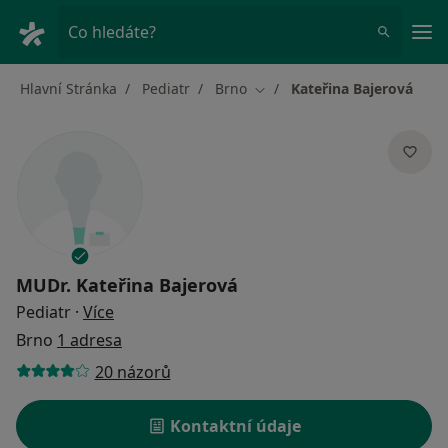
Hla
Co hledáte?
Hlavní Stránka
Pediatr
Brno
Kateřina Bajerová
Změna města
MUDr.
Kateřina Bajerová
o specializacích
Pediatr
·
Více
Brno
1 adresa
20 názorů
Kontaktní údaje