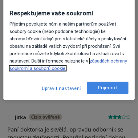
Respektujeme vaše soukromí
Recenze pacientů jsou pro nás důležité.
Specialisté nemají možnost zaplatit za
Přijetím povolujete nám a našim partnerům používat
odstranění nebo změnu recenze pacienta.
soubory cookie (nebo podobné technologie) ke
Další informace o názorech
Další informace.
shromažďování údajů pro statistické účely a poskytování
obsahu na základě vašich zvyklostí při procházení. Své
preference můžete kdykoli zkontrolovat a aktualizovat v
nastavení. Další informace naleznete v
zásadách ochrany
soukromí a souborů cookie.
Hledejte v názorech
Přijmout
Upravit nastavení
Jitka
Číslo ověřené
J
Paní doktorka je skvělá, opravdu odborník se
spoustou zkušeností. Bohužel poslední dobou