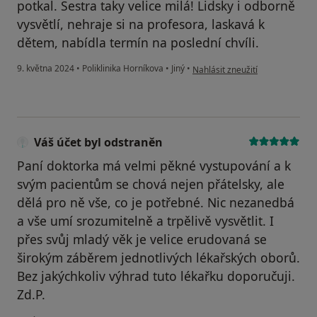
potkal. Sestra taky velice milá! Lidsky i odborně
vysvětlí, nehraje si na profesora, laskavá k
dětem, nabídla termín na poslední chvíli.
podle názoru uživatele J. Novot
9. května 2024
•
Poliklinika Horníkova
•
Jiný
•
Nahlásit zneužití
Váš účet byl odstraněn
Paní doktorka má velmi pěkné vystupování a k
svým pacientům se chová nejen přátelsky, ale
dělá pro ně vše, co je potřebné. Nic nezanedbá
a vše umí srozumitelně a trpělivě vysvětlit. I
přes svůj mladý věk je velice erudovaná se
širokým záběrem jednotlivých lékařských oborů.
Bez jakýchkoliv výhrad tuto lékařku doporučuji.
Zd.P.