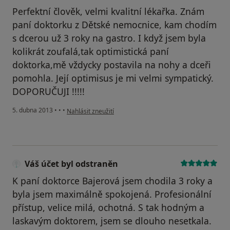
Perfektní člověk, velmi kvalitní lékařka. Znám
paní doktorku z Dětské nemocnice, kam chodím
s dcerou už 3 roky na gastro. I když jsem byla
kolikrát zoufalá,tak optimistická paní
doktorka,mě vždycky postavila na nohy a dceři
pomohla. Její optimisus je mi velmi sympatický.
DOPORUČUJI !!!!!
podle názoru uživatele Váš účet byl odstraněn
5. dubna 2013
•
•
•
Nahlásit zneužití
Váš účet byl odstraněn
K paní doktorce Bajerová jsem chodila 3 roky a
byla jsem maximálně spokojená. Profesionální
přístup, velice milá, ochotná. S tak hodným a
laskavým doktorem, jsem se dlouho nesetkala.