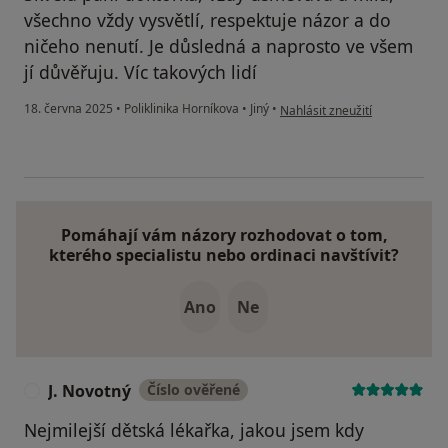
všechno vždy vysvětlí, respektuje názor a do
ničeho nenutí. Je důsledná a naprosto ve všem
jí důvěřuju. Víc takových lidí
podle názoru uživatele Jarmila
18. června 2025
•
Poliklinika Horníkova
•
Jiný
•
Nahlásit zneužití
Pomáhají vám názory rozhodovat o tom,
kterého specialistu nebo ordinaci navštívit?
Ano
Ne
J. Novotný
Číslo ověřené
J
Nejmilejší dětská lékařka, jakou jsem kdy