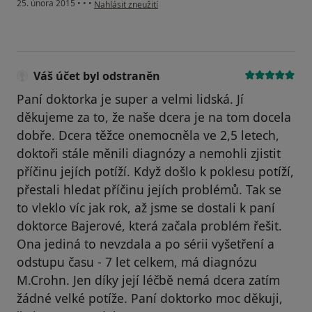
podle názoru uživatele Váš účet byl odstraněn
25. února 2015
•
•
•
Nahlásit zneužití
Váš účet byl odstraněn
Paní doktorka je super a velmi lidská. Jí
děkujeme za to, že naše dcera je na tom docela
dobře. Dcera těžce onemocněla ve 2,5 letech,
doktoři stále měnili diagnózy a nemohli zjistit
příčinu jejích potíží. Když došlo k poklesu potíží,
přestali hledat příčinu jejích problémů. Tak se
to vleklo víc jak rok, až jsme se dostali k paní
doktorce Bajerové, která začala problém řešit.
Ona jediná to nevzdala a po sérii vyšetření a
odstupu času - 7 let celkem, má diagnózu
M.Crohn. Jen díky její léčbě nemá dcera zatím
žádné velké potíže. Paní doktorko moc děkuji,