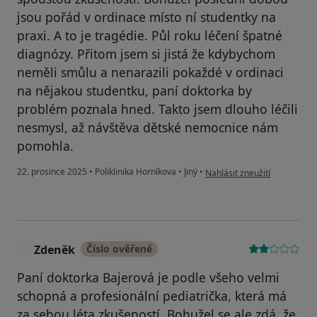
jsou pořád v ordinace místo ní studentky na
praxi. A to je tragédie. Půl roku léčení špatné
diagnózy. Přitom jsem si jistá že kdybychom
neměli smůlu a nenarazili pokaždé v ordinaci
na nějakou studentku, paní doktorka by
problém poznala hned. Takto jsem dlouho léčili
nesmysl, až návštěva dětské nemocnice nám
pomohla.
podle názoru uživatele Jitka
22. prosince 2025
•
Poliklinika Horníkova
•
Jiný
•
Nahlásit zneužití
Zdeněk
Číslo ověřené
Z
Paní doktorka Bajerová je podle všeho velmi
schopná a profesionální pediatrička, která má
za sebou léta zkušeností. Bohužel se ale zdá, že