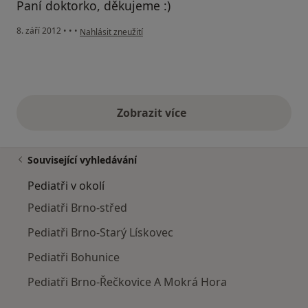
Paní doktorko, děkujeme :)
podle názoru uživatele Váš účet byl odstraněn
8. září 2012
•
•
•
Nahlásit zneužití
Zobrazit více
výše uvedené názory
Související vyhledávání
Pediatři v okolí
Pediatři Brno-střed
Pediatři Brno-Starý Lískovec
Pediatři Bohunice
Pediatři Brno-Řečkovice A Mokrá Hora