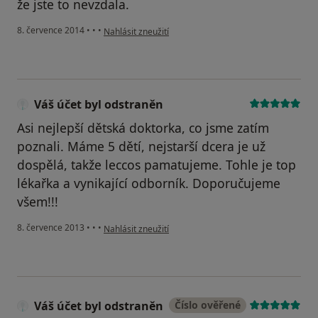
že jste to nevzdala.
podle názoru uživatele Váš účet byl odstraněn
8. července 2014
•
•
•
Nahlásit zneužití
Váš účet byl odstraněn
Asi nejlepší dětská doktorka, co jsme zatím
poznali. Máme 5 dětí, nejstarší dcera je už
dospělá, takže leccos pamatujeme. Tohle je top
lékařka a vynikající odborník. Doporučujeme
všem!!!
podle názoru uživatele Váš účet byl odstraněn
8. července 2013
•
•
•
Nahlásit zneužití
Váš účet byl odstraněn
Číslo ověřené