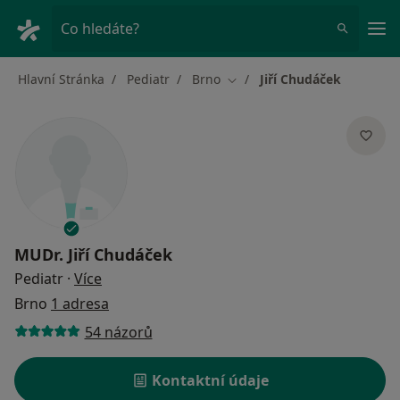
Hla
Co hledáte?
Hlavní Stránka
Pediatr
Brno
Jiří Chudáček
Změna města
MUDr.
Jiří Chudáček
o specializacích
Pediatr
·
Více
Brno
1 adresa
54 názorů
Kontaktní údaje