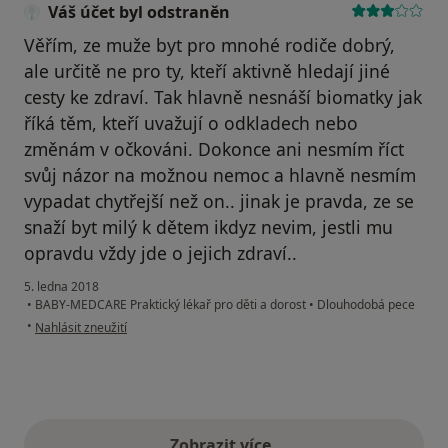
Váš účet byl odstraněn
Věřím, ze muže byt pro mnohé rodiče dobrý,
ale určitě ne pro ty, kteří aktivně hledají jiné
cesty ke zdraví. Tak hlavně nesnáší biomatky jak
říká těm, kteří uvažují o odkladech nebo
změnám v očkováni. Dokonce ani nesmím říct
svůj názor na možnou nemoc a hlavně nesmím
vypadat chytřejší než on.. jinak je pravda, ze se
snaží byt milý k dětem ikdyz nevim, jestli mu
opravdu vždy jde o jejich zdraví..
5. ledna 2018
•
BABY-MEDCARE Praktický lékař pro děti a dorost
•
Dlouhodobá pece
podle názoru uživatele Váš účet byl odstraněn
•
Nahlásit zneužití
Zobrazit více