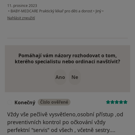
11. prosince 2023
•
BABY-MEDCARE Praktický lékař pro děti a dorost
•
Jiný
•
podle názoru uživatele Petra Vlachová
Nahlásit zneužití
Pomáhají vám názory rozhodovat o tom,
kterého specialistu nebo ordinaci navštívit?
Ano
Ne
Konečný
Číslo ověřené
K
Vždy vše pečlivě vysvětleno,osobní přístup ,od
preventivních kontrol po očkování vždy
perfektní "servis" od všech , včetně sestry....