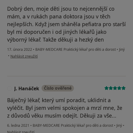
Dobrý den, moje děti jsou to nejcennější co
mám, a v rukách pana doktora jsou v těch
nejlepších. Když jsem sháněla pefiatra pro starší
byl mi doporučen i od jiných lékařů jako
výborný lékař. Takže děkuji a hezký den
17. února 2022
•
BABY-MEDCARE Praktický lékař pro děti a dorost
•
Jiný
podle názoru uživatele Jitka Lajcmanova
•
Nahlásit zneužití
J. Hanáček
Číslo ověřené
J
Báječný lékař, který umí poradit, uklidnit a
vyléčit. Byl jsem velmi spokojen a mrzí mne, že
z důvodů věku musím odejít. Děkuji za vše...
6. ledna 2021
•
BABY-MEDCARE Praktický lékař pro děti a dorost
•
Jiný
•
podle názoru uživatele J. Hanáček
Nahlásit zneužití