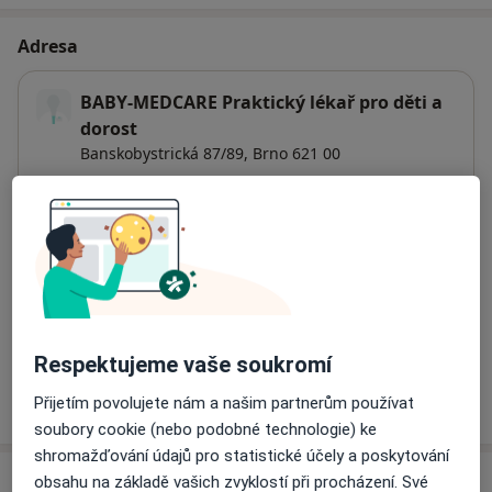
Adresa
BABY-MEDCARE Praktický lékař pro děti a
dorost
Banskobystrická 87/89,
Brno
621 00
Přiblížit mapu
se otevře v nové záložce
Dostupnost
Na této adrese online kalendář není aktivní
Co mám v takové situaci udělat?
Respektujeme vaše soukromí
Více
Přijetím povolujete nám a našim partnerům používat
o adrese
soubory cookie (nebo podobné technologie) ke
shromažďování údajů pro statistické účely a poskytování
obsahu na základě vašich zvyklostí při procházení. Své
Názory