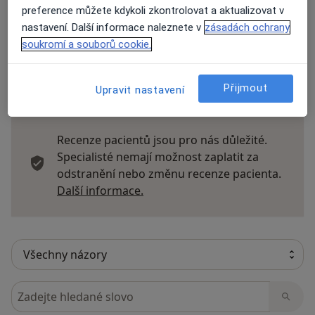
preference můžete kdykoli zkontrolovat a aktualizovat v
nastavení. Další informace naleznete v
zásadách ochrany
Přidejte svůj názor
soukromí a souborů cookie.
Přijmout
Upravit nastavení
54 názorů
Recenze pacientů jsou pro nás důležité.
Specialisté nemají možnost zaplatit za
odstranění nebo změnu recenze pacienta.
Další informace o názorech
Další informace.
Hledejte v názorech