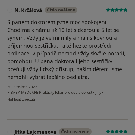
N. Krčálová
Číslo ověřené
N
S panem doktorem jsme moc spokojeni.
Chodíme k němu již 10 let s dcerou a 5 let se
synem. Vždy je velmi milý a má i šikovnou a
příjemnou sestřičku. Také hezké prostředí
ordinace. V případě nemoci vždy skvěle poradí,
pomohou. U pana doktora i jeho sestřičky
oceňuji vždy lidský přístup, našim dětem jsme
nemohli vybrat lepšího pediatra.
20. prosince 2022
•
BABY-MEDCARE Praktický lékař pro děti a dorost
•
Jiný
•
podle názoru uživatele N. Krčálová
Nahlásit zneužití
Jitka Lajcmanova
Číslo ověřené
J