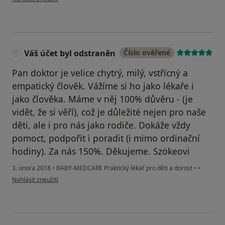
Váš účet byl odstraněn
Číslo ověřené
Pan doktor je velice chytrý, milý, vstřícný a
empatický člověk. Vážíme si ho jako lékaře i
jako člověka. Máme v něj 100% důvěru - (je
vidět, že si věří), což je důležité nejen pro naše
děti, ale i pro nás jako rodiče. Dokáže vždy
pomoct, podpořit i poradit (i mimo ordinační
hodiny). Za nás 150%. Děkujeme. Szökeovi
3. února 2018
•
BABY-MEDCARE Praktický lékař pro děti a dorost
•
•
podle názoru uživatele Váš účet byl odstraněn
Nahlásit zneužití