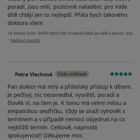
poradí, jsou milí, pozitivně naladění, pro Vaše
dítě chtějí jen to nejlepší. Přála bych takového
doktora všem
14. května 2024
•
BABY-MEDCARE Praktický lékař pro děti a dorost
•
Jiný
podle názoru uživatele Kamila M.
•
Nahlásit zneužití
Petra Vlachová
Číslo ověřené
P
Pan doktor má milý a přátelský přístup k dětem.
Je pečlivý, nic nezanedbá, vysvětlí, poradí a
člověk ví, na čem je. K tomu má velmi milou a
empatickou sestřičku. Vždy se snaží vyhovět s
termínem a v případě nemoci objednat na co
nejbližší termín. Celkově, naprostá
spokojenost!! Děkujeme moc.