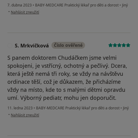
7. dubna 2023
•
BABY-MEDCARE Praktický lékař pro děti a dorost
•
Jiný
podle názoru uživatele Konečný
•
Nahlásit zneužití
S. Mrkvičková
Číslo ověřené
S
S panem doktorem Chudáčkem jsme velmi
spokojeni, je vstřícný, ochotný a pečlivý. Dcera,
která ještě nemá tři roky, se vždy na návštěvu
ordinace těší, což je důkazem, že přicházíme
vždy na místo, kde to s malými dětmi opravdu
umí. Výborný pediatr, mohu jen doporučit.
11. ledna 2023
•
BABY-MEDCARE Praktický lékař pro děti a dorost
•
Jiný
podle názoru uživatele S. Mrkvičková
•
Nahlásit zneužití