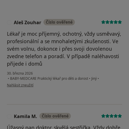
Aleš Zouhar
Číslo ověřené
A
Lékař je moc příjemný, ochotný, vždy usměvavý,
profesionální a se mnohaletými zkušenosti. Ve
svém volnu, dokonce i přes svoji dovolenou
zvedne telefon a poradí. V případě naléhavosti
přijede i domů
30. března 2026
•
BABY-MEDCARE Praktický lékař pro děti a dorost
•
Jiný
•
podle názoru uživatele Aleš Zouhar
Nahlásit zneužití
Kamila M.
Číslo ověřené
K
Úžasný pan doktor, skvělá sestřička. Vždy dobře