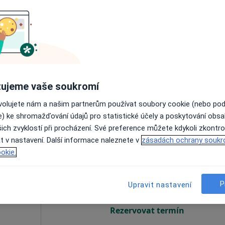
áková
Dnes
Zítra
Ne
Po
7 Srpen
8 Srpen
9 Srpen
10 Srpe
Online rezervace termínu není k dispozic
Rezervovat termín
ujeme vaše soukromí
ovolujete nám a našim partnerům používat soubory cookie (nebo po
400 Kč
e) ke shromažďování údajů pro statistické účely a poskytování obs
ich zvyklostí při procházení. Své preference můžete kdykoli zkontro
t v nastavení. Další informace naleznete v
zásadách ochrany soukr
orová
Dnes
Zítra
Ne
Po
okie.
7 Srpen
8 Srpen
9 Srpen
10 Srpe
P
Upravit nastavení
Online rezervace termínu není k dispozic
Rezervovat termín