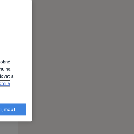
Út
St
Čt
n
11 Srpen
12 Srpen
13 Srpen
i
dobné
ahu na
lovat a
omí a
Út
St
Čt
n
11 Srpen
12 Srpen
13 Srpen
řijmout
i