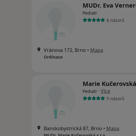
MUDr. Eva Verne
Pediatr
8 názorů
Vránova 172, Brno
•
Mapa
Ordinace
Marie Kučerovsk
·
Více
Pediatr
5 názorů
Banskobystrická 87, Brno
•
Mapa
MUDr. Marie Kučerovská s.r.o.