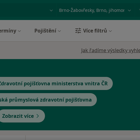
ace, nemoc nebo příjmení
Město nebo region
ermíny
Pojištění
Více filtrů
Jak řadíme výsledky vyhl
Zdravotní pojišťovna ministerstva vnitra ČR
ská průmyslová zdravotní pojišťovna
Zobrazit více