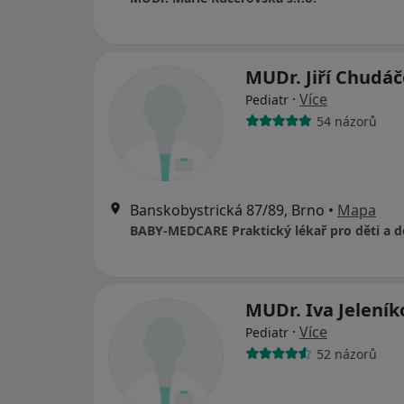
MUDr. Jiří Chudá
·
Více
Pediatr
54 názorů
Banskobystrická 87/89, Brno
•
Mapa
BABY-MEDCARE Praktický lékař pro děti a d
MUDr. Iva Jelení
·
Více
Pediatr
52 názorů