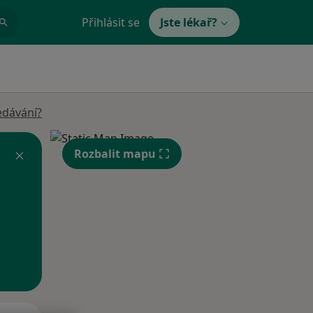
Přihlásit se
Jste lékař?
edávání?
Rozbalit mapu