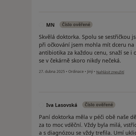
MN
Číslo ověřené
M
Skvělá doktorka. Spolu se sestřičkou js
při očkování jsem mohla mít dceru na 
antibiotika za každou cenu, snaží se i 
se v čekárně skoro nikdy nečeká.
podle názoru uživatele
27. dubna 2025
•
Ordinace
•
Jiný
•
Nahlásit zneužití
Iva Lasovská
Číslo ověřené
I
Paní doktorka měla v péči obě naše dět
za to moc vděční. Vždy byla milá, vstří
a s diagnózou se vždy trefila. Umí uk