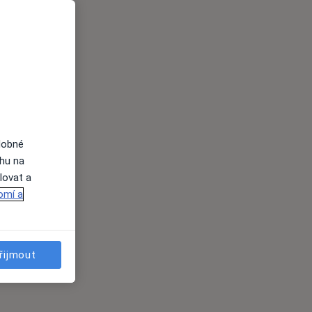
dobné
ahu na
lovat a
omí a
řijmout