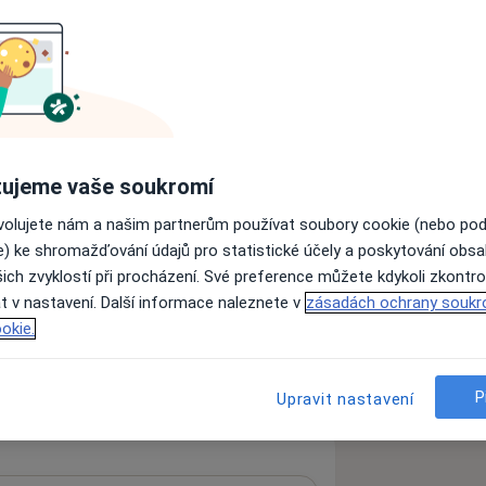
a11y_sr_more_diseases
Angína
Chřipka
+2
zkušenostech
ujeme vaše soukromí
ovolujete nám a našim partnerům používat soubory cookie (nebo po
e) ke shromažďování údajů pro statistické účely a poskytování obs
ich zvyklostí při procházení. Své preference můžete kdykoli zkontro
t v nastavení. Další informace naleznete v
zásadách ochrany soukr
ách nejsou k dispozici
okie.
ádné informace o svých službách.
P
Upravit nastavení