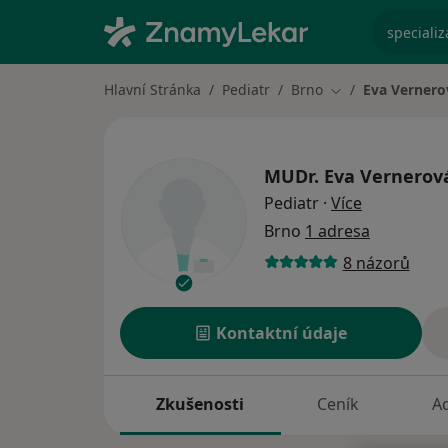
specializ
Hlavní Stránka
Pediatr
Brno
Eva Vernero
Změna města
MUDr.
Eva Vernerov
o specializ
Pediatr
·
Více
Brno
1 adresa
8 názorů
Kontaktní údaje
Zkušenosti
Ceník
A