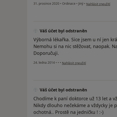
podle názoru uživate
31. prosince 2020
•
Ordinace
•
Jiný
•
Nahlásit zneužití
Váš účet byl odstraněn
Výborná lékařka. Sice jsem u ní jen krá
Nemohu si na nic stěžovat, naopak. Na
Doporučuji.
podle názoru uživatele Váš účet byl o
24. ledna 2014
•
•
•
Nahlásit zneužití
Váš účet byl odstraněn
Chodíme k paní doktorce už 13 let a v
Nikdy dlouho nečekáme a vždycky je 
ochotná.. Prostě na jedničku ! :-)