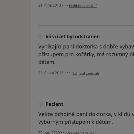
podle názoru uživatele Váš účet byl od
21. října 2013
•
•
•
Nahlásit zneužití
Váš účet byl odstraněn
Vynikající paní doktorka s dobře vyba
přístupem pro kočárky, má rozumný pří
dětem.
podle názoru uživatele Váš účet byl o
22. února 2013
•
•
•
Nahlásit zneužití
Pacient
Velice ochotná paní doktorka, v klidu v
výborným přístupem k dětem.
podle názoru uživatele Pacient
20. září 2010
•
•
•
Nahlásit zneužití