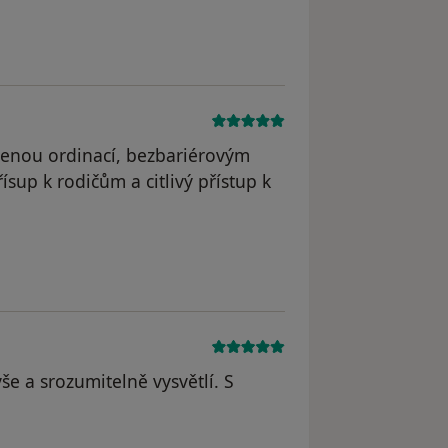
straněn
venou ordinací, bezbariérovým
sup k rodičům a citlivý přístup k
dstraněn
še a srozumitelně vysvětlí. S