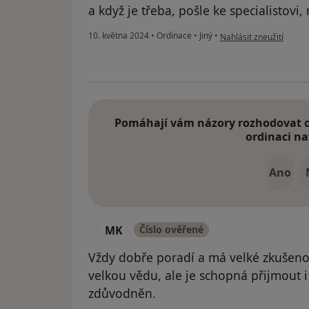
a když je třeba, pošle ke specialistovi,
podle názoru uživatele
10. května 2024
•
Ordinace
•
Jiný
•
Nahlásit zneužití
Pomáhají vám názory rozhodovat o 
ordinaci na
Ano
MK
Číslo ověřené
M
Vždy dobře poradí a má velké zkušenos
velkou vědu, ale je schopná přijmout i
zdůvodněn.