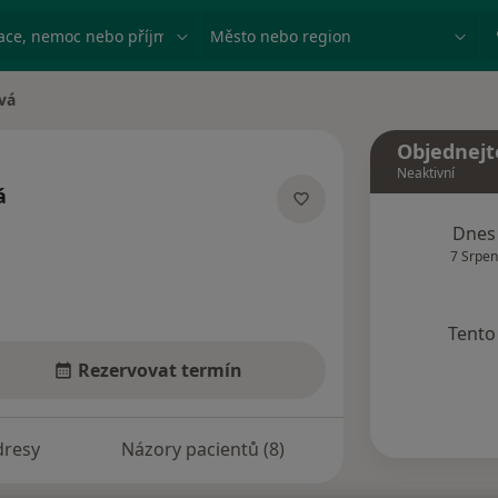
ace, nemoc nebo příjmení
Město nebo region
vá
Objednejt
Neaktivní
á
acích
Dnes
7 Srpen
Tento 
Rezervovat termín
dresy
Názory pacientů (8)