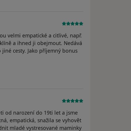
ou velmi empatické a citlivé, např.
klíně a ihned ji obejmout. Nedává
o jiné cesty. Jako příjemný bonus
 MN
i od narození do 19ti let a jsme
cná, empatická, snažila se vyhovět
lidnit mladé vystresované maminky