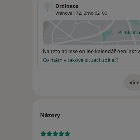
Ordinace
Vránova 172,
Brno
62100
Přiblížit
se
Dostupnost
Na této adrese online kalendář není aktiv
Co mám v takové situaci udělat?
Více
o 
Názory