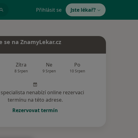
Přihlásit se
Jste lékař?
e se na ZnamyLekar.cz
Zítra
Ne
Po
Út
St
8 Srpen
9 Srpen
10 Srpen
11 Srpen
12 Srp
specialista nenabízí online rezervaci
termínu na této adrese.
Rezervovat termín