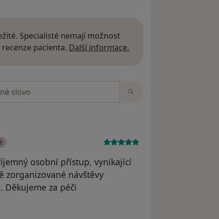
žité. Specialisté nemají možnost
Další informace o názor
 recenze pacienta.
Další informace.
zorech
é
íjemný osobní přístup, vynikající
ě zorganizované návštěvy
. Děkujeme za péči
Nikol Marečková Terzić