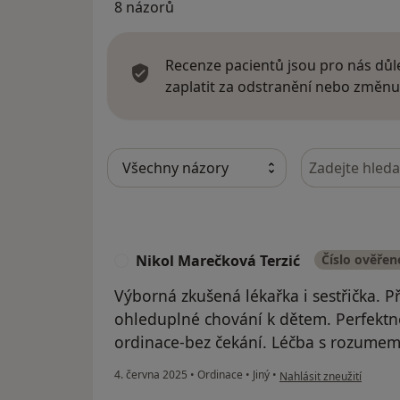
8 názorů
Recenze pacientů jsou pro nás důle
zaplatit za odstranění nebo změnu
Hledejte v ná
Nikol Marečková Terzić
Číslo ověřen
N
Výborná zkušená lékařka i sestřička. Př
ohleduplné chování k dětem. Perfektn
ordinace-bez čekání. Léčba s rozumem
podle názoru uživatele 
4. června 2025
•
Ordinace
•
Jiný
•
Nahlásit zneužití