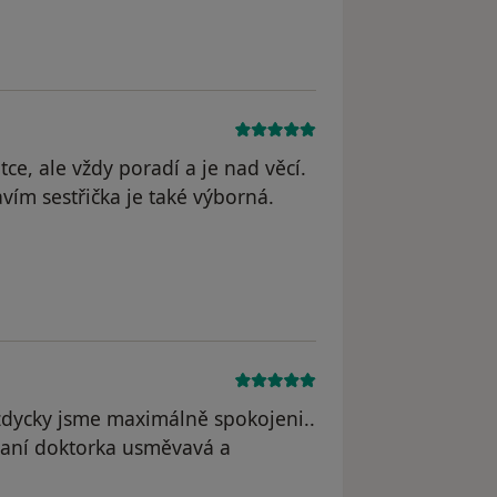
le MK
tce, ale vždy poradí a je nad věcí.
vím sestřička je také výborná.
dstraněn
ždycky jsme maximálně spokojeni..
paní doktorka usměvavá a