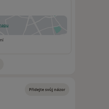
 mapu
 otevře v nové záložce
ní
adrese
Přidejte svůj názor