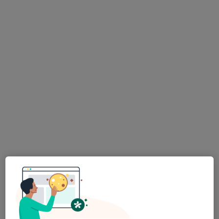
·
Více
Dentální hygienistka, hygienista
21 názorů
Purkyňova 2855 / 97 a, Brno
•
Mapa
Markéta Šuráňová, dentální hygienistka
Tento specialista nenabízí online rezervaci termínu na této adrese.
Rezervovat termín
SMILE FACTORY - ZUBNÍ KLINIKA Brno
Dentální hygienistka, hygienista, Zubař