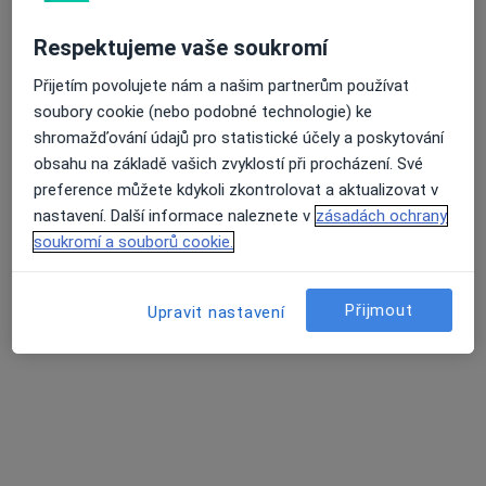
27 názorů
Jakubská 2, Brno
•
Mapa
Respektujeme vaše soukromí
SMILE FACTORY - ZUBNÍ KLINIKA Brno
Přijetím povolujete nám a našim partnerům používat
Opakovaná návštěva bez Airflow
soubory cookie (nebo podobné technologie) ke
Tato klinika nemá specialisty s dostupnými termíny v online kalendáři
shromažďování údajů pro statistické účely a poskytování
obsahu na základě vašich zvyklostí při procházení. Své
Zobrazit profil
preference můžete kdykoli zkontrolovat a aktualizovat v
nastavení. Další informace naleznete v
zásadách ochrany
soukromí a souborů cookie.
Přijmout
Upravit nastavení
Modec klinika s.r.o.
·
Více
Dentální hygienistka, hygienista, Parodontolog, Zubař