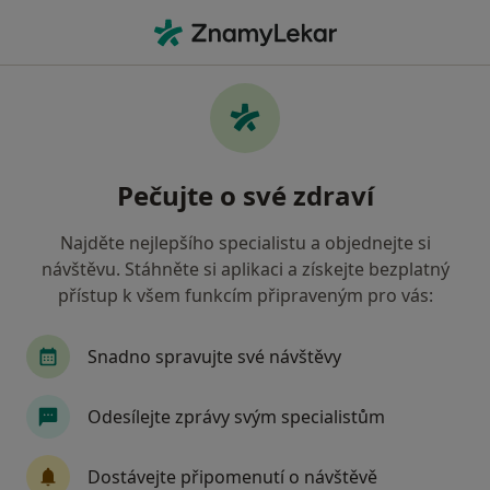
Hla
Dentální Hygienistka Hygienista • Brno, jihomoravský
Filtry
• 1
Mapa
Doporučení dentální hygenisti s Revírní
Pečujte o své zdraví
bratrská pokladna, zdravotní pojišťovna
Brno
Najděte nejlepšího specialistu a objednejte si
Jak řadíme výsledky vyhledávání?
návštěvu. Stáhněte si aplikaci a získejte bezplatný
přístup k všem funkcím připraveným pro vás:
Snadno spravujte své návštěvy
Odesílejte zprávy svým specialistům
Dostávejte připomenutí o návštěvě
Michaela Vodičková, DiS.