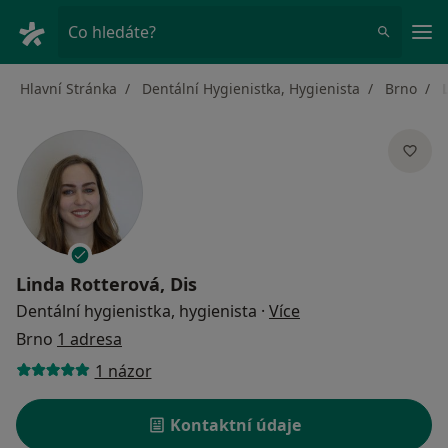
Hla
Co hledáte?
Hlavní Stránka
Dentální Hygienistka, Hygienista
Brno
Linda Rotterová, Dis
o specializacích
Dentální hygienistka, hygienista
·
Více
Brno
1 adresa
1 názor
Kontaktní údaje