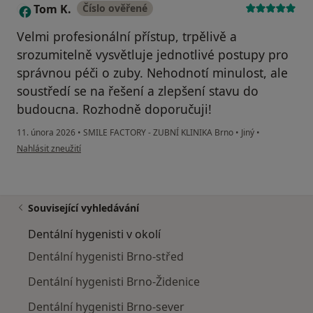
Tom K.
Číslo ověřené
T
Velmi profesionální přístup, trpělivě a
srozumitelně vysvětluje jednotlivé postupy pro
správnou péči o zuby. Nehodnotí minulost, ale
soustředí se na řešení a zlepšení stavu do
budoucna. Rozhodně doporučuji!
11. února 2026
•
SMILE FACTORY - ZUBNÍ KLINIKA Brno
•
Jiný
•
podle názoru uživatele Tom K.
Nahlásit zneužití
Související vyhledávání
Dentální hygenisti v okolí
Dentální hygenisti Brno-střed
Dentální hygenisti Brno-Židenice
Dentální hygenisti Brno-sever