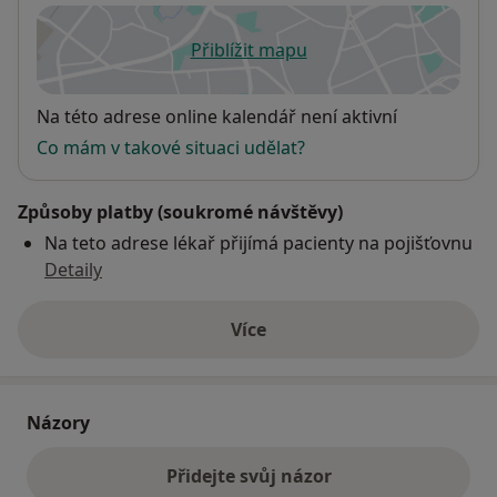
Přiblížit mapu
se otevře v nové záložce
Dostupnost
Na této adrese online kalendář není aktivní
Co mám v takové situaci udělat?
Způsoby platby (soukromé návštěvy)
Na teto adrese lékař přijímá pacienty na pojišťovnu
Detaily
Více
o adrese
Názory
Přidejte svůj názor