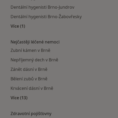
Dentální hygenisti Brno-Jundrov
Dentální hygenisti Brno-Žabovřesky
Více (1)
Více v kategorii: Dentální hygenisti v okolí
Nejčastěji léčené nemoci
Zubní kámen v Brně
Nepříjemný dech v Brně
Zánět dásní v Brně
Bělení zubů v Brně
Krvácení dásní v Brně
Více (13)
Více v kategorii: Nejčastěji léčené nemoci
Zdravotní pojišťovny