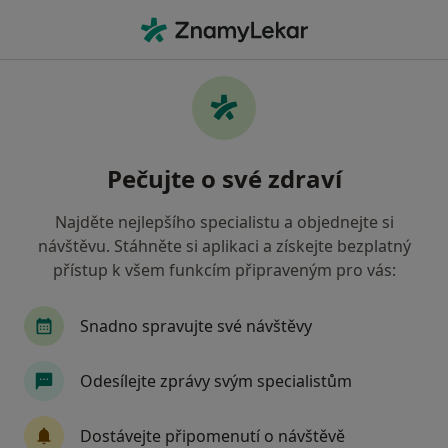
Hla
Oční Lékař • Brno, jihomoravský
Filtry
• 1
Mapa
Doporučení oční lékaři s Revírní bratrská
Pečujte o své zdraví
pokladna, zdravotní pojišťovna Brno
Jak řadíme výsledky vyhledávání?
Najděte nejlepšího specialistu a objednejte si
návštěvu. Stáhněte si aplikaci a získejte bezplatný
přístup k všem funkcím připraveným pro vás:
Snadno spravujte své návštěvy
Odesílejte zprávy svým specialistům
MUDr. Tomáš Mňuk
Dostávejte připomenutí o návštěvě
·
Více
Oční lékař