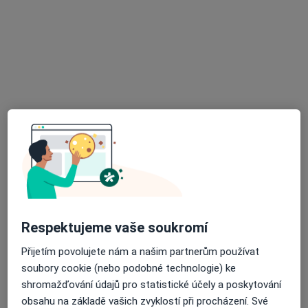
Oční lékař
15 názorů
Nové sady 25, Brno
•
Mapa
Oftal oční klinika s.r.o.
Tento specialista nenabízí online rezervaci termínu na této adrese.
Rezervovat termín
Respektujeme vaše soukromí
Přijetím povolujete nám a našim partnerům používat
soubory cookie (nebo podobné technologie) ke
Oftal oční klinika s.r.o.
shromažďování údajů pro statistické účely a poskytování
Oční lékař, Chirurg, Plastický chirurg
obsahu na základě vašich zvyklostí při procházení. Své