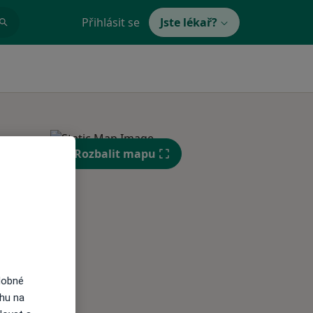
Přihlásit se
Jste lékař?
Rozbalit mapu
St
Čt
Pá
n
12 Srpen
13 Srpen
14 Srpen
i
dobné
ahu na