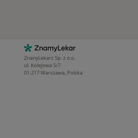
Kontakt
ZnamyLekar - Hlavní stránka
ZnanyLekarz Sp. z o.o.
ul. Kolejowa 5/7
01-217 Warszawa, Polska