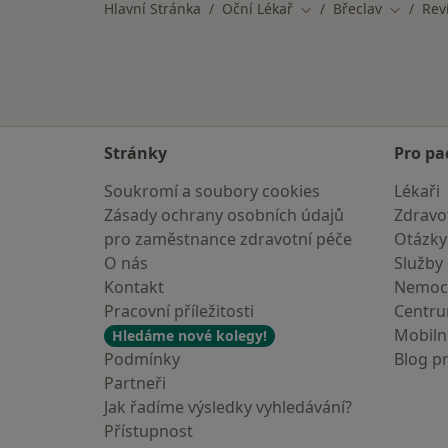
Hlavní Stránka
Oční Lékař
Břeclav
Rev
Změna města
Změna m
Stránky
Pro pa
Soukromí a soubory cookies
Lékaři
Zásady ochrany osobních údajů
Zdravot
pro zaměstnance zdravotní péče
Otázky
O nás
Služby
Kontakt
Nemoc
Pracovní příležitosti
Centr
Mobilní
Hledáme nové kolegy!
Podmínky
Blog p
Partneři
Jak řadíme výsledky vyhledávání?
Přístupnost