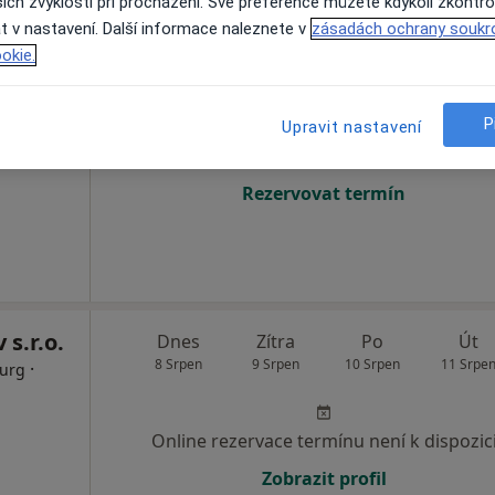
ich zvyklostí při procházení. Své preference můžete kdykoli zkontro
t v nastavení. Další informace naleznete v
zásadách ochrany soukr
Dnes
Zítra
Po
Út
okie.
8 Srpen
9 Srpen
10 Srpen
11 Srpe
P
Upravit nastavení
Online rezervace termínu není k dispozic
Rezervovat termín
 s.r.o.
Dnes
Zítra
Po
Út
8 Srpen
9 Srpen
10 Srpen
11 Srpe
·
rurg
Online rezervace termínu není k dispozic
Zobrazit profil