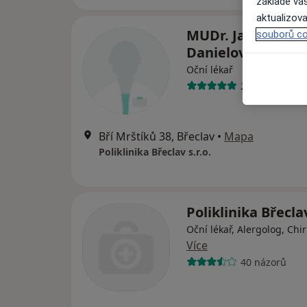
základě vaš
aktualizova
MUDr. Jaroslava
souborů co
Danielová
Oční lékař
21 názorů
Bří Mrštíků 38, Břeclav
•
Mapa
Poliklinika Břeclav s.r.o.
Poliklinika Břeclav
Oční lékař, Alergolog, Chi
Více
40 názorů