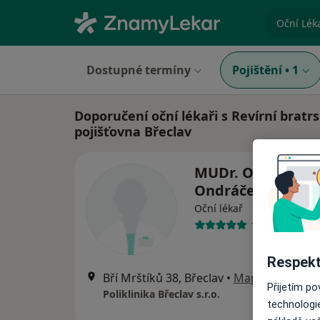
specializ
Dostupné termíny
Pojištění
•
1
Doporučení oční lékaři s Revírní bratr
pojišťovna Břeclav
MUDr. Oldřich
Ondráček
Oční lékař
18 názorů
Respekt
Bří Mrštíků 38, Břeclav
•
Mapa
Přijetím p
Poliklinika Břeclav s.r.o.
technologi