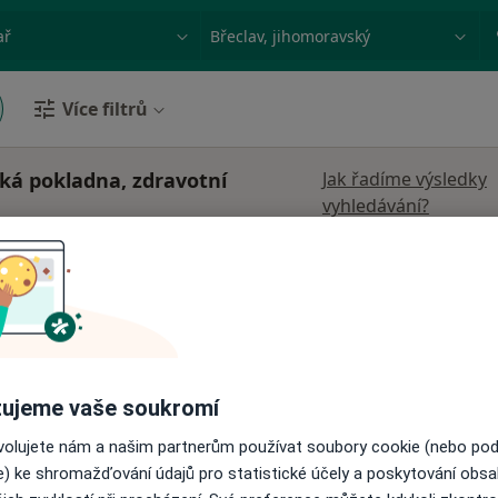
ace, nemoc nebo příjmení
Město nebo region
Více filtrů
ská pokladna, zdravotní
Jak řadíme výsledky
vyhledávání?
Dnes
Zítra
Po
Út
8 Srpen
9 Srpen
10 Srpen
11 Srpe
Online rezervace termínu není k dispozic
Rezervovat termín
ujeme vaše soukromí
ovolujete nám a našim partnerům používat soubory cookie (nebo po
e) ke shromažďování údajů pro statistické účely a poskytování obs