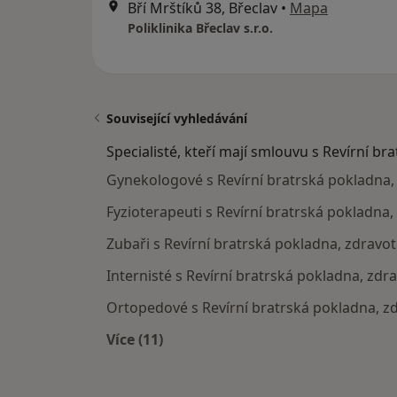
Bří Mrštíků 38, Břeclav
•
Mapa
Poliklinika Břeclav s.r.o.
Související vyhledávání
Specialisté, kteří mají smlouvu s Revírní br
Gynekologové s Revírní bratrská pokladna, 
Fyzioterapeuti s Revírní bratrská pokladna, 
Zubaři s Revírní bratrská pokladna, zdravotn
Internisté s Revírní bratrská pokladna, zdra
Ortopedové s Revírní bratrská pokladna, zd
Více (11)
Více v kategorii: Specialisté, kteří 