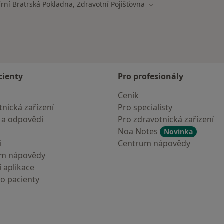
írní Bratrská Pokladna, Zdravotní Pojišťovna
ěsta
Změna města
cienty
Pro profesionály
Ceník
nická zařízení
Pro specialisty
 a odpovědi
Pro zdravotnická zařízení
Noa Notes
Novinka
i
Centrum nápovědy
um nápovědy
 aplikace
ro pacienty