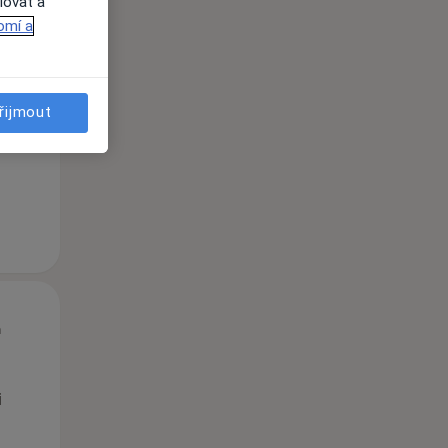
lovat a
omí a
St
Čt
Pá
n
12 Srpen
13 Srpen
14 Srpen
řijmout
i
St
Čt
Pá
n
12 Srpen
13 Srpen
14 Srpen
i