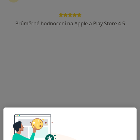
U Nemocnice 3066/1, Břeclav
•
Mapa
NEMOCNICE BŘECLAV
Průměrné hodnocení na Apple a Play Store 4.5
Tento specialista nenabízí online rezervaci termínu na této adrese.
Rezervovat termín
MUDr. Zdeněk Šmíd
Ortoped
13 názorů
Bří Mrštíků 38, Břeclav
•
Mapa