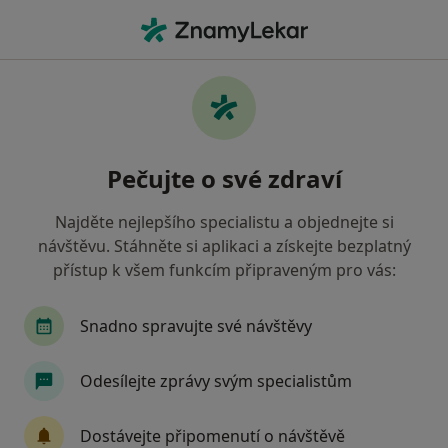
Hla
Ortoped • Břeclav, jihomoravský
Filtry
• 1
Mapa
Doporučení ortopedové s Revírní bratrská
Pečujte o své zdraví
pokladna, zdravotní pojišťovna Břeclav
Jak řadíme výsledky vyhledávání?
Najděte nejlepšího specialistu a objednejte si
návštěvu. Stáhněte si aplikaci a získejte bezplatný
přístup k všem funkcím připraveným pro vás:
Snadno spravujte své návštěvy
Odesílejte zprávy svým specialistům
MUDr. František Horáček
Dostávejte připomenutí o návštěvě
Ortoped