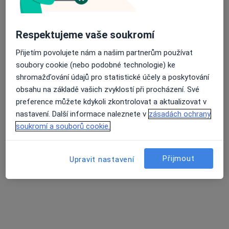
Poliklinika Břeclav s.r.o.
Tento specialista nenabízí online rezervaci termínu na této adrese.
Respektujeme vaše soukromí
Rezervovat termín
Přijetím povolujete nám a našim partnerům používat
soubory cookie (nebo podobné technologie) ke
shromažďování údajů pro statistické účely a poskytování
obsahu na základě vašich zvyklostí při procházení. Své
preference můžete kdykoli zkontrolovat a aktualizovat v
nastavení. Další informace naleznete v
zásadách ochrany
soukromí a souborů cookie.
Přijmout
Upravit nastavení
Poliklinika Břeclav s.r.o.
·
Více
Ortoped, Alergolog, Chirurg
40 názorů
Bří Mrštíků 38, Břeclav
•
Mapa
Poliklinika Břeclav s.r.o.