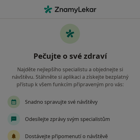
Hla
Zubař • Břeclav, jihomoravský
Filtry
• 1
Mapa
Doporučení zubaři s Revírní bratrská
Pečujte o své zdraví
pokladna, zdravotní pojišťovna Břeclav
Jak řadíme výsledky vyhledávání?
Najděte nejlepšího specialistu a objednejte si
návštěvu. Stáhněte si aplikaci a získejte bezplatný
přístup k všem funkcím připraveným pro vás:
Snadno spravujte své návštěvy
Odesílejte zprávy svým specialistům
MDDr. Marián Ševčák
Dostávejte připomenutí o návštěvě
·
Více
Zubař