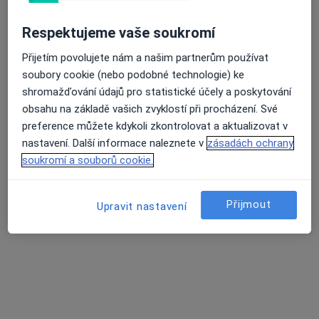
Tento specialista nenabízí online rezervaci termínu na této adrese.
Respektujeme vaše soukromí
Rezervovat termín
Přijetím povolujete nám a našim partnerům používat
soubory cookie (nebo podobné technologie) ke
shromažďování údajů pro statistické účely a poskytování
obsahu na základě vašich zvyklostí při procházení. Své
preference můžete kdykoli zkontrolovat a aktualizovat v
nastavení. Další informace naleznete v
zásadách ochrany
soukromí a souborů cookie.
MUDr. Bogdan Serkiz
Přijmout
Upravit nastavení
Zubař
1 názor
Bří Mrštíků 38, Břeclav
•
Mapa
Poliklinika Břeclav s.r.o.
Tento specialista nenabízí online rezervaci termínu na této adrese.