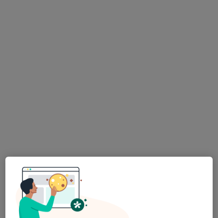
Ordinace
Tento specialista nenabízí online rezervaci termínu na této adrese.
Rezervovat termín
MUDr. Pavlína Prokůpková
·
Více
Zubař
3 názory
Pekařská 75, Podivín
•
Mapa
zubní ordice MUDr. Pavlína Prokůpková