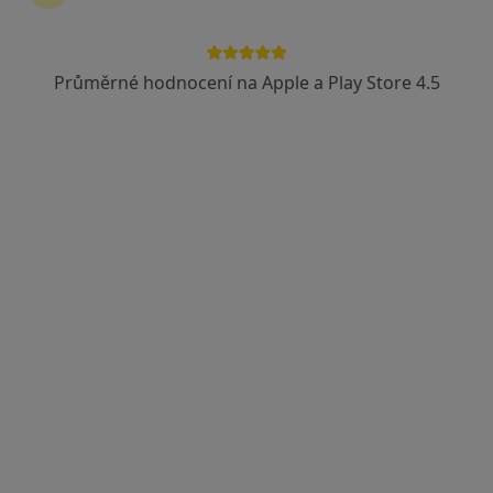
Slovácká 83, Břeclav
•
Mapa
M Dental Soukromá zubní praxe
Průměrné hodnocení na Apple a Play Store 4.5
Tento specialista nenabízí online rezervaci termínu na této adrese.
Rezervovat termín
MUDr. Eva Čechová
Zubař
3 názory
Velkomoravská 841, Lužice
•
Mapa