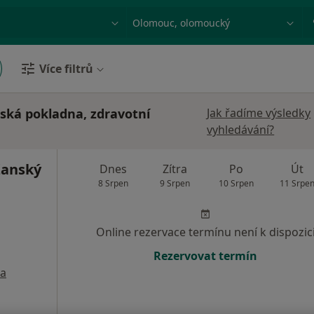
ace, nemoc nebo příjmení
Město nebo region
Více filtrů
rská pokladna, zdravotní
Jak řadíme výsledky
vyhledávání?
žanský
Dnes
Zítra
Po
Út
8 Srpen
9 Srpen
10 Srpen
11 Srpe
Online rezervace termínu není k dispozic
Rezervovat termín
a