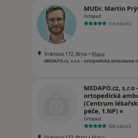
MUDr. Martin Pr
Ortoped
114 názorů
Vránova 172, Brno
•
Mapa
MEDAPO.cz, s.r.o -
ortopedická amb
(Centrum lékařsk
péče, 1.NP)
Ortoped
508 názorů
Vránova 172, Brno
•
Mapa