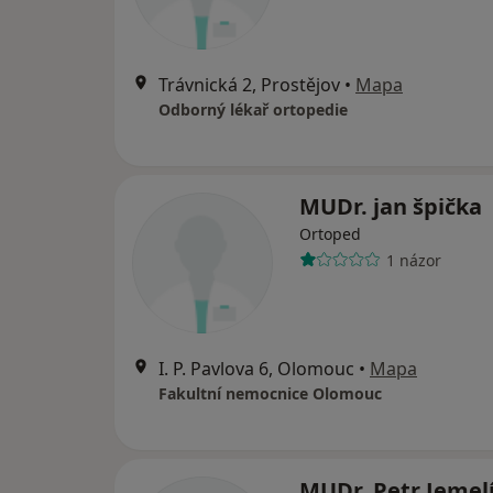
Trávnická 2, Prostějov
•
Mapa
Odborný lékař ortopedie
MUDr. jan špička
Ortoped
1 názor
I. P. Pavlova 6, Olomouc
•
Mapa
Fakultní nemocnice Olomouc
MUDr. Petr Jemel