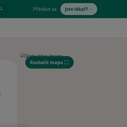
Přihlásit se
Jste lékař?
Rozbalit mapu
St
Čt
Pá
n
12 Srpen
13 Srpen
14 Srpen
i