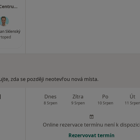
MEDAPO.cz, s.r.o - ortopedická ambulance (Centrum lékařské péče, 1.NP)
an Sklenský
rtoped
ujte, zda se později neotevřou nová místa.
l
Dnes
Zítra
Po
Út
8 Srpen
9 Srpen
10 Srpen
11 Srpe
Online rezervace termínu není k dispozic
Rezervovat termín