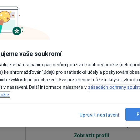
lášil
Dnes
Zítra
Po
Út
8 Srpen
9 Srpen
10 Srpen
11 Srpe
Online rezervace termínu není k dispozic
ujeme vaše soukromí
Rezervovat termín
ovolujete nám a našim partnerům používat soubory cookie (nebo po
e) ke shromažďování údajů pro statistické účely a poskytování obs
ich zvyklostí při procházení. Své preference můžete kdykoli zkontro
t v nastavení. Další informace naleznete v
zásadách ochrany soukr
okie.
ce
Dnes
Zítra
Po
Út
8 Srpen
9 Srpen
10 Srpen
11 Srpe
·
atolog
P
Upravit nastavení
Online rezervace termínu není k dispozic
Zobrazit profil