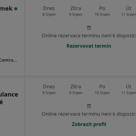
ýmek
Dnes
Zítra
Po
Út
8 Srpen
9 Srpen
10 Srpen
11 Srpe
Online rezervace termínu není k dispozic
Rezervovat termín
MEDAPO.cz, s.r.o - ortopedická ambulance (Centrum lékařské péče, 1.NP)
Dnes
Zítra
Po
Út
ulance
8 Srpen
9 Srpen
10 Srpen
11 Srpe
é
Online rezervace termínu není k dispozic
Zobrazit profil