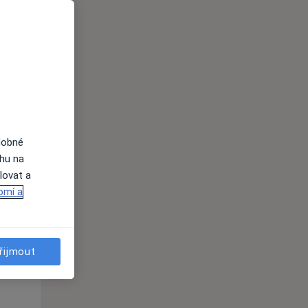
St
Čt
Pá
n
12 Srpen
13 Srpen
14 Srpen
i
dobné
ahu na
lovat a
omí a
St
Čt
Pá
n
12 Srpen
13 Srpen
14 Srpen
řijmout
i