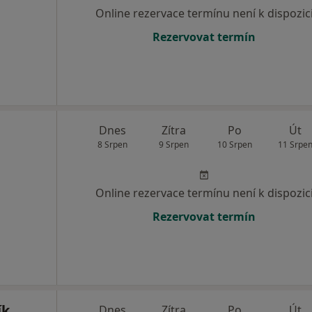
Online rezervace termínu není k dispozic
Rezervovat termín
Dnes
Zítra
Po
Út
8 Srpen
9 Srpen
10 Srpen
11 Srpe
Online rezervace termínu není k dispozic
Rezervovat termín
ík
Dnes
Zítra
Po
Út