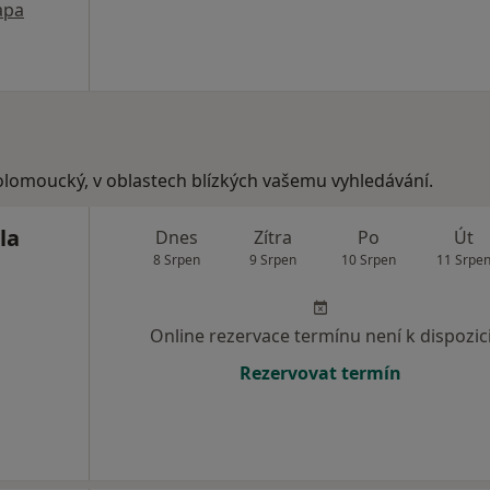
apa
olomoucký, v oblastech blízkých vašemu vyhledávání.
la
Dnes
Zítra
Po
Út
8 Srpen
9 Srpen
10 Srpen
11 Srpe
Online rezervace termínu není k dispozic
Rezervovat termín