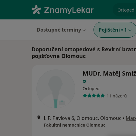
specializ
Dostupné termíny
Pojištění
•
1
Doporučení ortopedové s Revírní brat
pojišťovna Olomouc
MUDr. Matěj Smi
Ortoped
11 názorů
I. P. Pavlova 6, Olomouc, Olomouc
•
Map
Fakultní nemocnice Olomouc