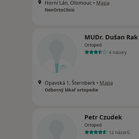
Horní Lán, Olomouc
•
Mapa
NeoOrtoClinic
MUDr. Dušan Rak
Ortoped
4 názory
Opavská 1, Šternberk
•
Mapa
Odborný lékař ortopedie
Petr Czudek
Ortoped
12 názorů