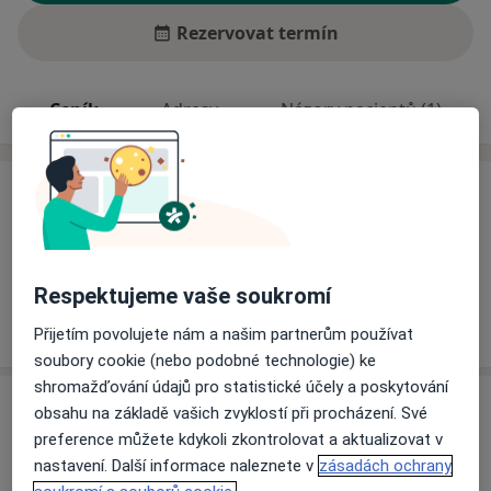
Rezervovat termín
Ceník
Adresy
Názory pacientů (1)
Ceník
Informace o službách a cenách nejsou k dispozici
Tento specialista ještě nepřidával žádné informace o
svých službách.
Respektujeme vaše soukromí
Přijetím povolujete nám a našim partnerům používat
soubory cookie (nebo podobné technologie) ke
shromažďování údajů pro statistické účely a poskytování
Adresa
obsahu na základě vašich zvyklostí při procházení. Své
preference můžete kdykoli zkontrolovat a aktualizovat v
Fakultní nemocnice Olomouc
nastavení. Další informace naleznete v
zásadách ochrany
Ivana Petroviče Pavlova 6,
Olomouc
775 20