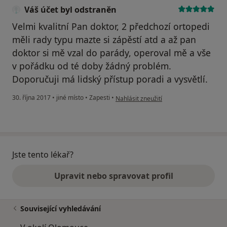
Váš účet byl odstraněn
Velmi kvalitní Pan doktor, 2 předchozí ortopedi
měli rady typu mazte si zápěstí atd a až pan
doktor si mě vzal do parády, operoval mě a vše
v pořádku od té doby žádný problém.
Doporučuji má lidský přístup poradi a vysvětlí.
podle názoru uživatele Váš účet byl ods
30. října 2017
•
jiné místo
•
Zapesti
•
Nahlásit zneužití
Jste tento lékař?
Upravit nebo spravovat profil
Související vyhledávání