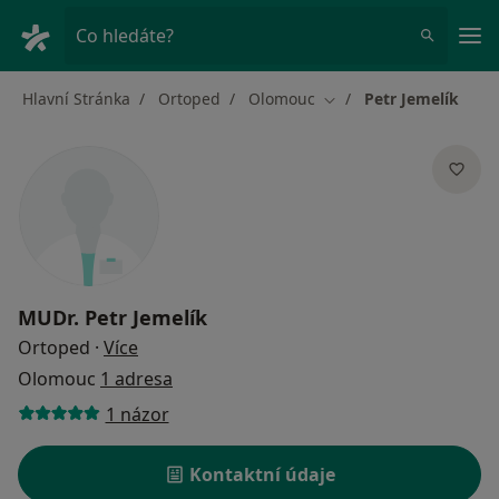
Hla
Co hledáte?
Hlavní Stránka
Ortoped
Olomouc
Petr Jemelík
Změna města
MUDr.
Petr Jemelík
o specializacích
Ortoped
·
Více
Olomouc
1 adresa
1 názor
Kontaktní údaje