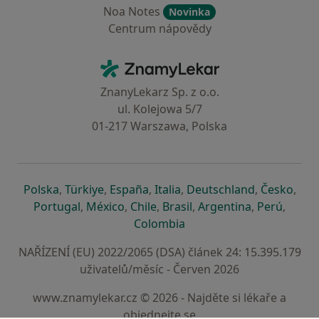
Noa Notes
Novinka
Centrum nápovědy
Kontakt
ZnamyLekar - Hlavní stránka
ZnanyLekarz Sp. z o.o.
ul. Kolejowa 5/7
01-217 Warszawa, Polska
se otevře v nové záložce
se otevře v nové záložce
se otevře v nové záložce
se otevře v nové záložce
se otevře v 
se o
Polska
,
Türkiye
,
España
,
Italia
,
Deutschland
,
Česko
,
se otevře v nové záložce
se otevře v nové záložce
se otevře v nové záložce
se otevře v nové záložc
se otevře v 
se ote
Portugal
,
México
,
Chile
,
Brasil
,
Argentina
,
Perú
,
se otevře v nové záložce
Colombia
NAŘÍZENÍ (EU) 2022/2065 (DSA) článek 24: 15.395.179
uživatelů/měsíc - Červen 2026
www.znamylekar.cz © 2026 - Najděte si lékaře a
objednejte se