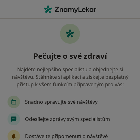
Hla
Co hledáte?
Hlavní Stránka
Ortoped
Prostějov
Petr Czudek
Změna města
Pečujte o své zdraví
Najděte nejlepšího specialistu a objednejte si
návštěvu. Stáhněte si aplikaci a získejte bezplatný
přístup k všem funkcím připraveným pro vás:
Petr Czudek
o specializacích
Ortoped
·
Více
Snadno spravujte své návštěvy
Prostějov
1 adresa
12 názorů
Odesílejte zprávy svým specialistům
Kontaktní údaje
Dostávejte připomenutí o návštěvě