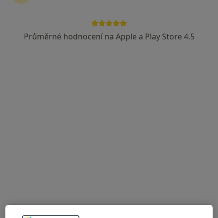
Rezervovat termín
Průměrné hodnocení na Apple a Play Store 4.5
Ceník
Adresy
Názory pacientů (12)
Ceník
Informace o službách a cenách nejsou k dispozici
Tento specialista ještě nepřidával žádné informace o
svých službách.
Adresa
Odborný lékař ortopedie
Trávnická 2,
Prostějov
79601