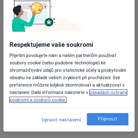
Přiblížit mapu
se otevře v nové záložce
Dostupnost
Na této adrese online kalendář není aktivní
Respektujeme vaše soukromí
Co mám v takové situaci udělat?
Přijetím povolujete nám a našim partnerům používat
Způsoby platby (soukromé návštěvy)
soubory cookie (nebo podobné technologie) ke
shromažďování údajů pro statistické účely a poskytování
Na teto adrese lékař přijímá pacienty na pojišťovnu
obsahu na základě vašich zvyklostí při procházení. Své
Detaily
preference můžete kdykoli zkontrolovat a aktualizovat v
nastavení. Další informace naleznete v
zásadách ochrany
Více
o adrese
soukromí a souborů cookie.
Přijmout
Upravit nastavení
Názory
Přidejte svůj názor