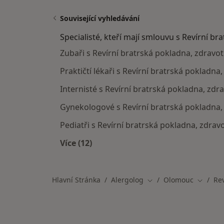
Související vyhledávání
Specialisté, kteří mají smlouvu s Revírní br
Zubaři s Revírní bratrská pokladna, zdravo
Praktičtí lékaři s Revírní bratrská pokladna
Internisté s Revírní bratrská pokladna, zdr
Gynekologové s Revírní bratrská pokladna,
Pediatři s Revírní bratrská pokladna, zdrav
Více (12)
Více v kategorii: Specialisté, kteří 
Hlavní Stránka
Alergolog
Olomouc
Rev
Změna města
Změna 