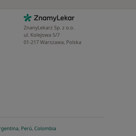
Kontakt
ZnamyLekar - Hlavní stránka
ZnanyLekarz Sp. z o.o.
ul. Kolejowa 5/7
01-217 Warszawa, Polska
e
é záložce
 v nové záložce
otevře v nové záložce
se otevře v nové záložce
se otevře v nové záložce
se otevře v nové záložce
rgentina
,
Perú
,
Colombia