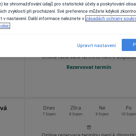
e) ke shromažďování údajů pro statistické účely a poskytování obs
ich zvyklostí při procházení. Své preference můžete kdykoli zkontro
t v nastavení. Další informace naleznete v
zásadách ochrany soukr
okie.
kládal
Dnes
Zítra
Ne
Po
7 Srpen
8 Srpen
9 Srpen
10 Srpe
P
Upravit nastavení
Online rezervace termínu není k dispozic
Rezervovat termín
ová
Dnes
Zítra
Ne
Po
7 Srpen
8 Srpen
9 Srpen
10 Srpe
Online rezervace termínu není k dispozic