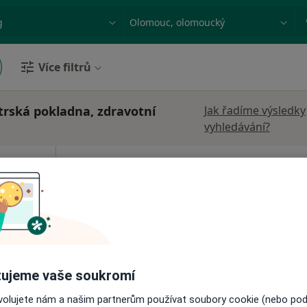
ace, nemoc nebo příjmení
Město nebo region
Více filtrů
trská pokladna, zdravotní
Jak řadíme výsledky
vyhledávání?
cová
Dnes
Zítra
Ne
Po
7 Srpen
8 Srpen
9 Srpen
10 Srpe
Online rezervace termínu není k dispozic
Rezervovat termín
ujeme vaše soukromí
ovolujete nám a našim partnerům používat soubory cookie (nebo po