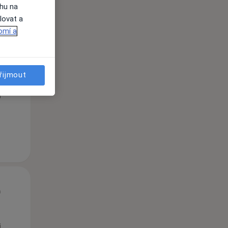
ahu na
lovat a
omí a
Út
St
Čt
n
11 Srpen
12 Srpen
13 Srpen
řijmout
i
Út
St
Čt
n
11 Srpen
12 Srpen
13 Srpen
i