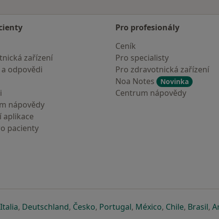
cienty
Pro profesionály
Ceník
nická zařízení
Pro specialisty
 a odpovědi
Pro zdravotnická zařízení
Noa Notes
Novinka
i
Centrum nápovědy
um nápovědy
 aplikace
ro pacienty
záložce
 v nové záložce
e otevře v nové záložce
se otevře v nové záložce
se otevře v nové záložce
se otevře v nové záložce
se otevře v nové záložc
se otevře v nov
se otevře
se 
Italia
,
Deutschland
,
Česko
,
Portugal
,
México
,
Chile
,
Brasil
,
A