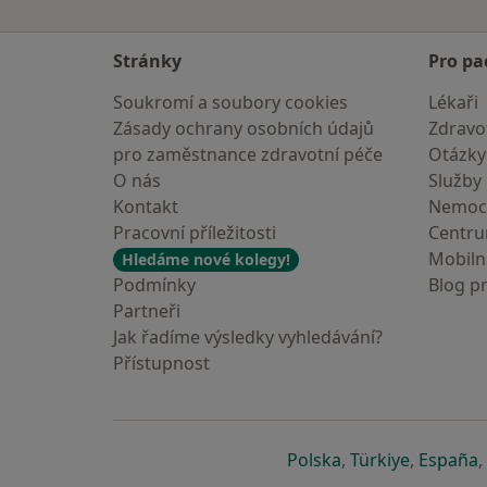
Stránky
Pro pa
Soukromí a soubory cookies
Lékaři
Zásady ochrany osobních údajů
Zdravot
pro zaměstnance zdravotní péče
Otázky
O nás
Služby
Kontakt
Nemoc
Pracovní příležitosti
Centr
Mobilní
Hledáme nové kolegy!
Podmínky
Blog p
Partneři
Jak řadíme výsledky vyhledávání?
Přístupnost
se otevře v nové 
se otevře
s
Polska
,
Türkiye
,
España
,