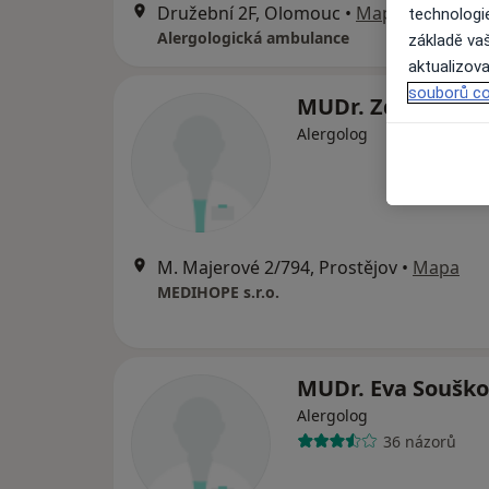
Družební 2F, Olomouc
•
Mapa
technologi
Alergologická ambulance
základě vaš
aktualizova
souborů co
MUDr. Zdeněk Do
Alergolog
M. Majerové 2/794, Prostějov
•
Mapa
MEDIHOPE s.r.o.
MUDr. Eva Soušk
Alergolog
36 názorů