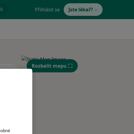
Přihlásit se
Jste lékař?
Rozbalit mapu
Út
St
Čt
n
11 Srpen
12 Srpen
13 Srpen
i
dobné