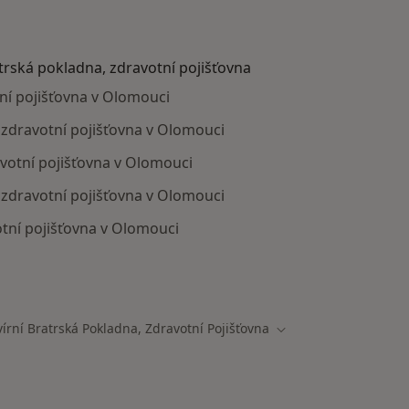
atrská pokladna, zdravotní pojišťovna
tní pojišťovna v Olomouci
, zdravotní pojišťovna v Olomouci
avotní pojišťovna v Olomouci
 zdravotní pojišťovna v Olomouci
otní pojišťovna v Olomouci
mají smlouvu s Revírní bratrská pokladna, zdravotní pojiš
írní Bratrská Pokladna, Zdravotní Pojišťovna
města
Změna města