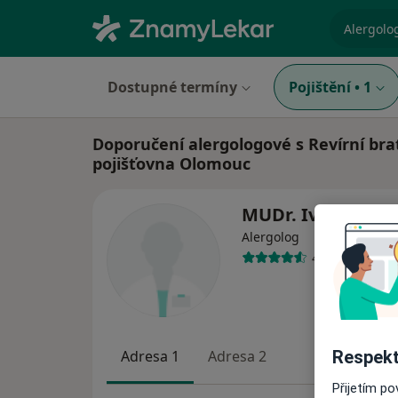
specializ
Dostupné termíny
Pojištění
•
1
Doporučení alergologové s Revírní bra
pojišťovna Olomouc
MUDr. Iveta Hud
Alergolog
42 názorů
Respekt
Adresa 1
Adresa 2
Přijetím p