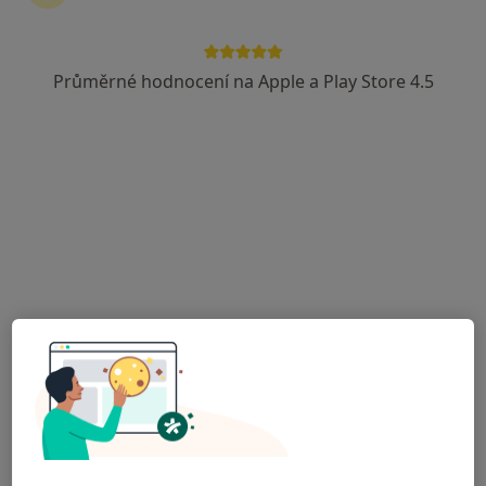
42 názorů
Adresa 1
Adresa 2
Průměrné hodnocení na Apple a Play Store 4.5
Družební 2F, Olomouc
•
Mapa
Alergologická ambulance
Tento specialista nenabízí online rezervaci termínu na této adrese.
Rezervovat termín