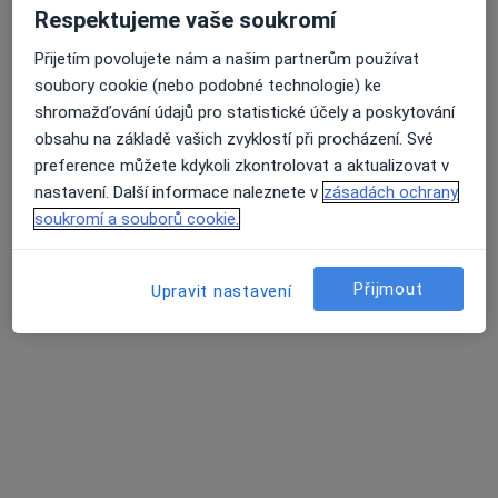
MUDr. Zdeněk Dokládal
Respektujeme vaše soukromí
Alergolog
Přijetím povolujete nám a našim partnerům používat
M. Majerové 2/794, Prostějov
•
Mapa
soubory cookie (nebo podobné technologie) ke
MEDIHOPE s.r.o.
shromažďování údajů pro statistické účely a poskytování
Tento specialista nenabízí online rezervaci termínu na této adrese.
obsahu na základě vašich zvyklostí při procházení. Své
preference můžete kdykoli zkontrolovat a aktualizovat v
Rezervovat termín
nastavení. Další informace naleznete v
zásadách ochrany
soukromí a souborů cookie.
Přijmout
Upravit nastavení
MUDr. Eva Soušková
Alergolog
36 názorů