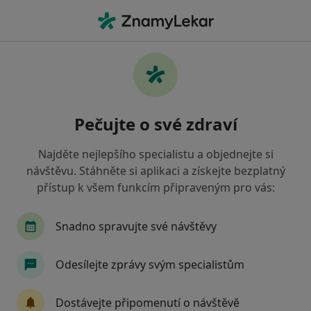
Hla
Alergolog • Olomouc, olomoucký
Filtry
• 1
Mapa
Doporučení alergologové s Oborová
Pečujte o své zdraví
zdravotní pojišťovna Olomouc
Jak řadíme výsledky vyhledávání?
Najděte nejlepšího specialistu a objednejte si
návštěvu. Stáhněte si aplikaci a získejte bezplatný
přístup k všem funkcím připraveným pro vás:
Snadno spravujte své návštěvy
Odesílejte zprávy svým specialistům
MUDr. Iveta Hudcová
Dostávejte připomenutí o návštěvě
Alergolog