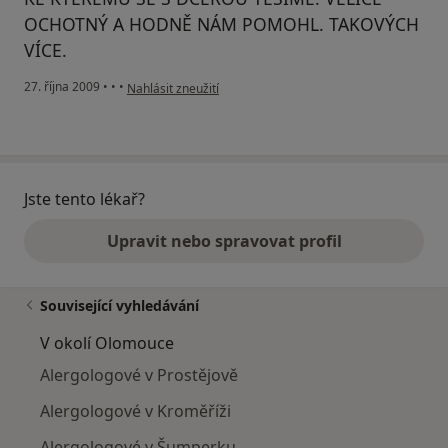
OCHOTNÝ A HODNĚ NÁM POMOHL. TAKOVÝCH
VÍCE.
podle názoru uživatele Pacient
27. října 2009
•
•
•
Nahlásit zneužití
Jste tento lékař?
Upravit nebo spravovat profil
Související vyhledávání
V okolí Olomouce
Alergologové v Prostějově
Alergologové v Kroměříži
Alergologové v Šumperku