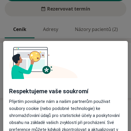
Rezervovat termín
Ceník
Adresy
Názory pacientů (2)
Ceník
Informace o službách a cenách nejsou k dispozici
Tento specialista ještě nepřidával žádné informace o
svých službách.
Respektujeme vaše soukromí
Přijetím povolujete nám a našim partnerům používat
Adresa
soubory cookie (nebo podobné technologie) ke
shromažďování údajů pro statistické účely a poskytování
FN Olomouc - Dětská klinika
obsahu na základě vašich zvyklostí při procházení. Své
I. P. Pavlova 6,
Olomouc
preference můžete kdykoli zkontrolovat a aktualizovat v