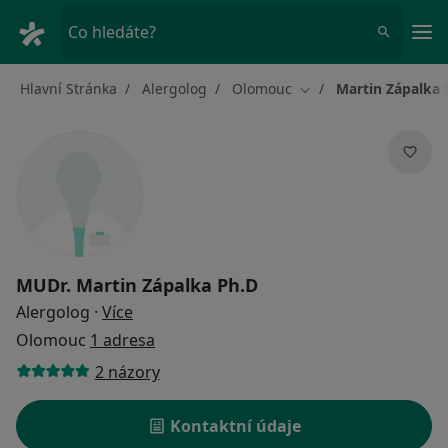
Hla
Co hledáte?
Hlavní Stránka
Alergolog
Olomouc
Martin Zápalka 
Změna města
MUDr.
Martin Zápalka Ph.D
o specializacích
Alergolog
·
Více
Olomouc
1 adresa
2 názory
Kontaktní údaje