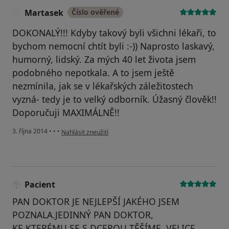
Martasek
Číslo ověřené
M
DOKONALÝ!!! Kdyby takový byli všichni lékaři, to
bychom nemocní chtít byli :-)) Naprosto laskavý,
humorný, lidský. Za mých 40 let života jsem
podobného nepotkala. A to jsem ještě
nezmínila, jak se v lékařských záležitostech
vyzná- tedy je to velký odborník. Úžasný člověk!!
Doporučuji MAXIMÁLNĚ!!
podle názoru uživatele Martasek
3. října 2014
•
•
•
Nahlásit zneužití
Pacient
PAN DOKTOR JE NEJLEPŠÍ JAKÉHO JSEM
POZNALA.JEDINNÝ PAN DOKTOR,
KE KTERÉMU SE S DCEROU TĚŠÍME. VELICE