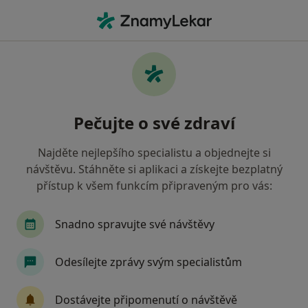
Hla
Alergolog • Přerov, olomoucký
Filtry
Mapa
Alergolog Přerov
Pečujte o své zdraví
Jak řadíme výsledky vyhledávání?
Najděte nejlepšího specialistu a objednejte si
návštěvu. Stáhněte si aplikaci a získejte bezplatný
Jakou pojišťovnu máte?
přístup k všem funkcím připraveným pro vás:
Snadno spravujte své návštěvy
Odesílejte zprávy svým specialistům
Dostávejte připomenutí o návštěvě