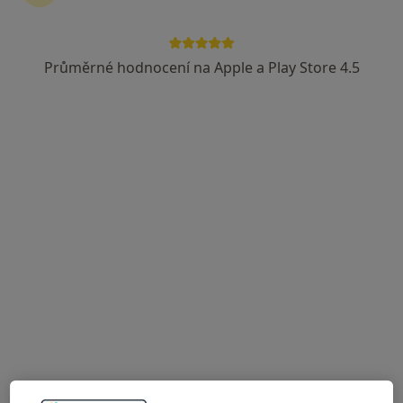
MUDr. Iveta Hudcová
Alergolog
Průměrné hodnocení na Apple a Play Store 4.5
42 názorů
Adresa 1
Adresa 2
Družební 2F, Olomouc
•
Mapa
Alergologická ambulance
Tento specialista nenabízí online rezervaci termínu na této adrese.
Rezervovat termín