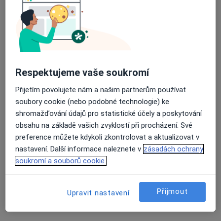
MUDr. Eva Soušková
Alergolog
36 názorů
Respektujeme vaše soukromí
Dlouhá 34, Olomouc
•
Mapa
Odborný lékař alergologie
Přijetím povolujete nám a našim partnerům používat
Tento specialista nenabízí online rezervaci termínu na této adrese.
soubory cookie (nebo podobné technologie) ke
shromažďování údajů pro statistické účely a poskytování
Rezervovat termín
obsahu na základě vašich zvyklostí při procházení. Své
preference můžete kdykoli zkontrolovat a aktualizovat v
nastavení. Další informace naleznete v
zásadách ochrany
soukromí a souborů cookie.
Přijmout
Upravit nastavení