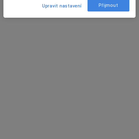
Přijmout
Upravit nastavení
Poliklinika Bory s.r.o.
Tento specialista nenabízí online rezervaci termínu na této adrese.
Rezervovat termín
MUDr. Hana Jechortová
Alergolog
22 názorů
Vejprnická 56, Plzeň
•
Mapa
Ordinace alergologie a imunologie