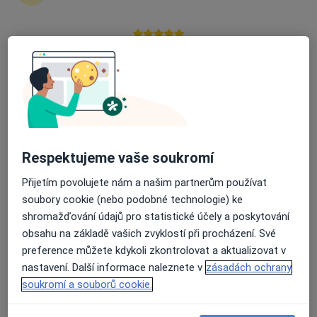
35 názorů
Čechova 2641/44, Plzeň
•
Mapa
Průměrné hodnocení na Apple a Play Store 4.5
Poliklinika Bory s.r.o.
Tato klinika nemá specialisty s dostupnými termíny v online kalendáři
Zobrazit profil
Respektujeme vaše soukromí
Přijetím povolujete nám a našim partnerům používat
soubory cookie (nebo podobné technologie) ke
shromažďování údajů pro statistické účely a poskytování
obsahu na základě vašich zvyklostí při procházení. Své
preference můžete kdykoli zkontrolovat a aktualizovat v
nastavení. Další informace naleznete v
zásadách ochrany
Jaroslava Krčálová
soukromí a souborů cookie.
Alergolog
Čechova 2641/44, Plzeň
•
Mapa