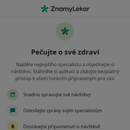
Hla
Alergolog • Plzeň, plzeňský
Filtry
• 1
Mapa
Doporučení alergologové s Oborová
Pečujte o své zdraví
zdravotní pojišťovna Plzeň
Jak řadíme výsledky vyhledávání?
Najděte nejlepšího specialistu a objednejte si
návštěvu. Stáhněte si aplikaci a získejte bezplatný
přístup k všem funkcím připraveným pro vás:
Snadno spravujte své návštěvy
Odesílejte zprávy svým specialistům
Poliklinika Bory s.r.o.
Dostávejte připomenutí o návštěvě
·
Více
Alergolog, Chirurg, Dermatolog