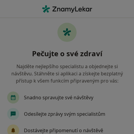
Hla
Alergolog • Orlová, moravskoslezský
Filtry
• 1
Mapa
Doporučení alergologové s Oborová
Pečujte o své zdraví
zdravotní pojišťovna Orlová
Jak řadíme výsledky vyhledávání?
Najděte nejlepšího specialistu a objednejte si
návštěvu. Stáhněte si aplikaci a získejte bezplatný
přístup k všem funkcím připraveným pro vás:
Snadno spravujte své návštěvy
Odesílejte zprávy svým specialistům
MUDr. Jan Potěšil
Dostávejte připomenutí o návštěvě
Alergolog