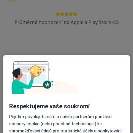
Dr. Martínka 1491/7, Ostrava
•
Mapa
Alergoimuno, s.r.o.
Průměrné hodnocení na Apple a Play Store 4.5
Tento specialista nenabízí online rezervaci termínu na této adrese.
Rezervovat termín
Respektujeme vaše soukromí
MUDr. Věra Ondřejová
Alergolog
Přijetím povolujete nám a našim partnerům používat
27 názorů
soubory cookie (nebo podobné technologie) ke
shromažďování údajů pro statistické účely a poskytování
Bieblova 2, Ostrava
•
Mapa