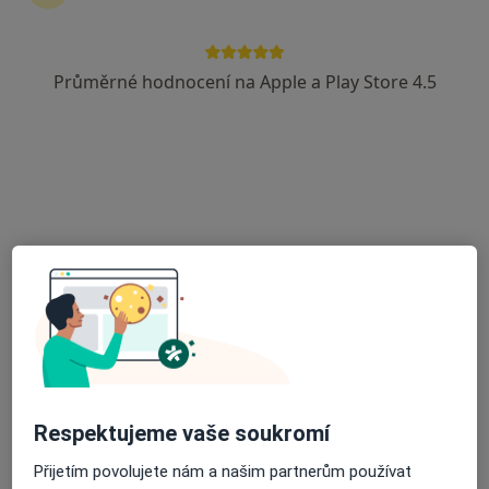
42 názorů
Adresa 1
Adresa 2
Průměrné hodnocení na Apple a Play Store 4.5
Družební 2F, Olomouc
•
Mapa
Alergologická ambulance
Tento specialista nenabízí online rezervaci termínu na této adrese.
Rezervovat termín
Respektujeme vaše soukromí
Přijetím povolujete nám a našim partnerům používat