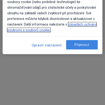
MUDr. Zdeněk Dokládal
soubory cookie (nebo podobné technologie) ke
Alergolog
shromažďování údajů pro statistické účely a poskytování
obsahu na základě vašich zvyklostí při procházení. Své
M. Majerové 2/794, Prostějov
•
Mapa
preference můžete kdykoli zkontrolovat a aktualizovat v
MEDIHOPE s.r.o.
nastavení. Další informace naleznete v
zásadách ochrany
Tento specialista nenabízí online rezervaci termínu na této adrese.
soukromí a souborů cookie.
Rezervovat termín
Přijmout
Upravit nastavení
MUDr. Eva Soušková
Alergolog
36 názorů