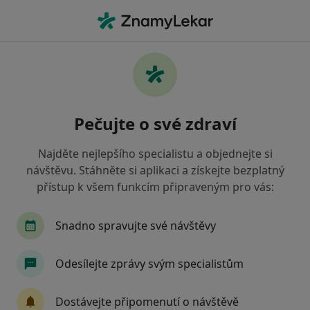
Hla
Alergolog • Prostějov, olomoucký
Filtry
• 1
Mapa
Doporučení alergologové s Oborová
Pečujte o své zdraví
zdravotní pojišťovna Prostějov
Jak řadíme výsledky vyhledávání?
Najděte nejlepšího specialistu a objednejte si
návštěvu. Stáhněte si aplikaci a získejte bezplatný
přístup k všem funkcím připraveným pro vás:
Snadno spravujte své návštěvy
Odesílejte zprávy svým specialistům
MUDr. Iveta Hudcová
Dostávejte připomenutí o návštěvě
Alergolog