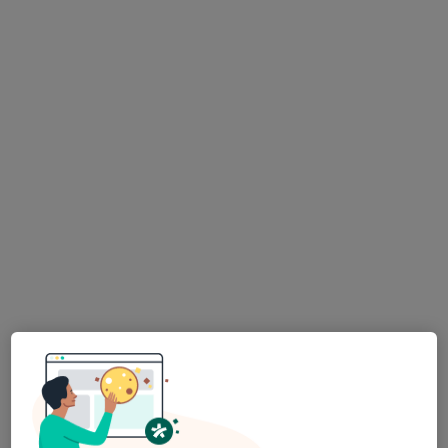
13 názorů
Trávnická 2, Prostějov
•
Mapa
Odborný lékař chirurgie
Tento specialista nenabízí online rezervaci termínu na této adrese.
Rezervovat termín
MUDr. Čestmír Neoral
Chirurg
10 názorů