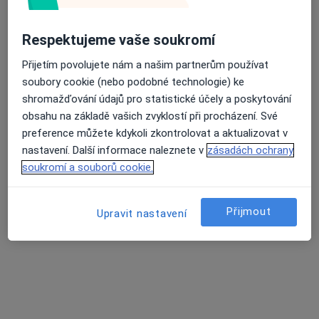
I. P. Pavlova 6, Olomouc
•
Mapa
I. chirurgická klinika
Respektujeme vaše soukromí
Tento specialista nenabízí online rezervaci termínu na této adrese.
Přijetím povolujete nám a našim partnerům používat
Rezervovat termín
soubory cookie (nebo podobné technologie) ke
shromažďování údajů pro statistické účely a poskytování
obsahu na základě vašich zvyklostí při procházení. Své
preference můžete kdykoli zkontrolovat a aktualizovat v
nastavení. Další informace naleznete v
zásadách ochrany
soukromí a souborů cookie.
Přijmout
Upravit nastavení
Poliklinika Olomouc s.r.o.
·
Více
Chirurg, Dermatolog, Diagnostik
57 názorů
třída Svobody 1067/32, Olomouc
•
Mapa