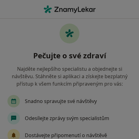
Hla
Chirurg • Prostějov, olomoucký
Filtry
• 1
Mapa
Doporučení chirurgové s Oborová zdravotní
Pečujte o své zdraví
pojišťovna Prostějov
Jak řadíme výsledky vyhledávání?
Najděte nejlepšího specialistu a objednejte si
návštěvu. Stáhněte si aplikaci a získejte bezplatný
přístup k všem funkcím připraveným pro vás:
Snadno spravujte své návštěvy
Odesílejte zprávy svým specialistům
MUDr. Ondřej Kroupa
Dostávejte připomenutí o návštěvě
·
Více
Chirurg