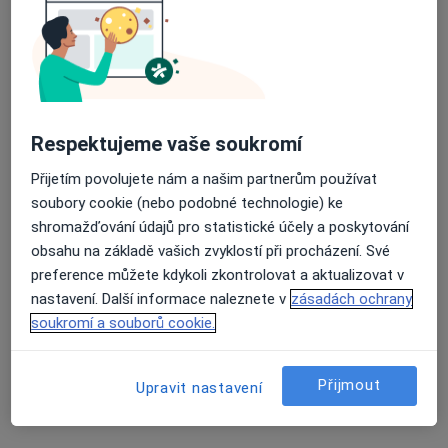
Mathonova 291/1, Prostějov
•
Mapa
Nemocnice Prostějov
Průměrné hodnocení na Apple a Play Store 4.5
Tento specialista nenabízí online rezervaci termínu na této adrese.
Rezervovat termín
Respektujeme vaše soukromí
Přijetím povolujete nám a našim partnerům používat
soubory cookie (nebo podobné technologie) ke
shromažďování údajů pro statistické účely a poskytování
obsahu na základě vašich zvyklostí při procházení. Své
preference můžete kdykoli zkontrolovat a aktualizovat v
nastavení. Další informace naleznete v
zásadách ochrany
soukromí a souborů cookie.
Nemocnice Prostějov
·
Více
Anesteziolog, Chirurg, Dermatolog
Přijmout
Upravit nastavení
4 názory
Mathonova 291/1, Prostějov
•
Mapa