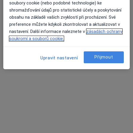
MUDr. Michaela Dittrich (Albrechtová)
soubory cookie (nebo podobné technologie) ke
·
Více
Neurolog
shromažďování údajů pro statistické účely a poskytování
525 názorů
obsahu na základě vašich zvyklostí při procházení. Své
preference můžete kdykoli zkontrolovat a aktualizovat v
Libušina třída 580/4, Kohoutovice, Brno
•
Mapa
nastavení. Další informace naleznete v
zásadách ochrany
Poliklinika u Alberta, zastávka Voříškova Neuro Help Company s.r.o.
soukromí a souborů cookie.
Běžný termín
Hrazeno pojišťovnou
Tento specialista nenabízí online rezervaci termínu na této adrese.
Přijmout
Upravit nastavení
Rezervovat termín
Další specialisté ve vaší oblasti
Právě teď nemají žádná volná místa. Zkontrolujte,
zda se později neotevřou nová místa.