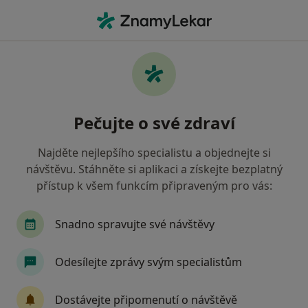
Hla
Neurolog • Olomouc, olomoucký
Filtry
• 1
Mapa
Doporučení neurologové s Oborová
Pečujte o své zdraví
zdravotní pojišťovna Olomouc
Jak řadíme výsledky vyhledávání?
Najděte nejlepšího specialistu a objednejte si
návštěvu. Stáhněte si aplikaci a získejte bezplatný
přístup k všem funkcím připraveným pro vás:
Snadno spravujte své návštěvy
Odesílejte zprávy svým specialistům
MUDr. Milan Labonek
Dostávejte připomenutí o návštěvě
·
Více
Neurolog