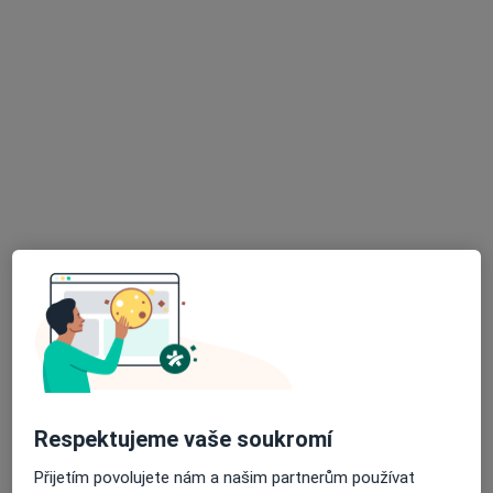
Středomoravská nemocniční a.s. - odštěpný závod Nemocnice Prostějov
Tento specialista nenabízí online rezervaci termínu na této adrese.
Rezervovat termín
K dispozici jsou specialisté
Tito specialisté se nacházejí mimo Olomouc,
olomoucký, v oblastech blízkých vašemu
vyhledávání.
Respektujeme vaše soukromí
Přijetím povolujete nám a našim partnerům používat