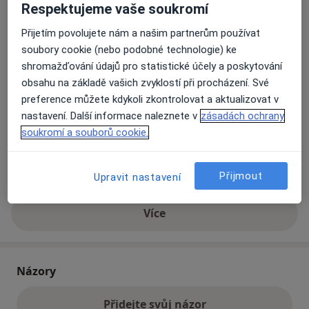
Respektujeme vaše soukromí
Přijetím povolujete nám a našim partnerům používat
Přiblížit mapu
se otevře v nové záložce
soubory cookie (nebo podobné technologie) ke
shromažďování údajů pro statistické účely a poskytování
Dostupnost
Na této adrese online kalendář není aktivní
obsahu na základě vašich zvyklostí při procházení. Své
Co mám v takové situaci udělat?
preference můžete kdykoli zkontrolovat a aktualizovat v
nastavení. Další informace naleznete v
zásadách ochrany
soukromí a souborů cookie.
Způsoby platby (soukromé návštěvy)
Na teto adrese lékař přijímá pacienty na pojišťovnu
Detaily
Přijmout
Upravit nastavení
Více
o adrese
Názory
Přidejte svůj názor