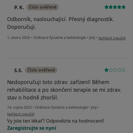
P. K.
Číslo ověřené
P
Odborník, naslouchající. Přesný diagnostik.
Doporučuji.
podle názoru uživatele
1. února 2026
•
Ordinace-fyziatrie a balneologie
•
Jiný
•
Nahlásit zneužití
S.S.
Číslo ověřené
S
Nedoporučuji toto zdrav. zařízení! Během
rehabilitace a po skončení terapie se mi zdrav.
stav o hodně zhoršil.
14. srpna 2023
•
Ordinace-fyziatrie a balneologie
•
Jiný
•
podle názoru uživatele S.S.
Nahlásit zneužití
Vy jste ten lékař? Odpovězte na hodnocení!
Zaregistrujte se nyní