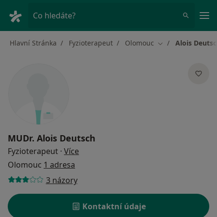
Hla
Co hledáte?
Hlavní Stránka
Fyzioterapeut
Olomouc
Alois Deuts
Změna města
MUDr.
Alois Deutsch
o specializacích
Fyzioterapeut
·
Více
Olomouc
1 adresa
3 názory
Kontaktní údaje