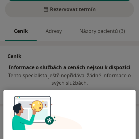
Rezervovat termín
Ceník
Adresy
Názory pacientů (3)
Ceník
Informace o službách a cenách nejsou k dispozici
Tento specialista ještě nepřidával žádné informace o
svých službách.
Adresa
Ordinace-fyziatrie a balneologie
U Ambulatoria 5,
Olomouc
77200