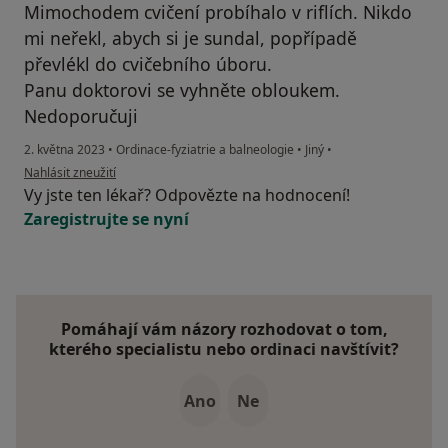
Mimochodem cvičení probíhalo v riflích. Nikdo
mi neřekl, abych si je sundal, popřípadě
převlékl do cvičebního úboru.
Panu doktorovi se vyhněte obloukem.
Nedoporučuji
2. května 2023
•
Ordinace-fyziatrie a balneologie
•
Jiný
•
podle názoru uživatele P.K.
Nahlásit zneužití
Vy jste ten lékař? Odpovězte na hodnocení!
Zaregistrujte se nyní
Pomáhají vám názory rozhodovat o tom,
kterého specialistu nebo ordinaci navštívit?
Ano
Ne