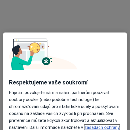
Oční lékař
Komenského 144, Újezd u Brna
•
Mapa
Oční ambulance NeoVize
Tato klinika nemá specialisty s dostupnými termíny v online kalendáři
Zobrazit profil
Respektujeme vaše soukromí
Přijetím povolujete nám a našim partnerům používat
soubory cookie (nebo podobné technologie) ke
shromažďování údajů pro statistické účely a poskytování
MUDr. Michal Znojemský
obsahu na základě vašich zvyklostí při procházení. Své
Oční lékař
preference můžete kdykoli zkontrolovat a aktualizovat v
15 názorů
nastavení. Další informace naleznete v
zásadách ochrany