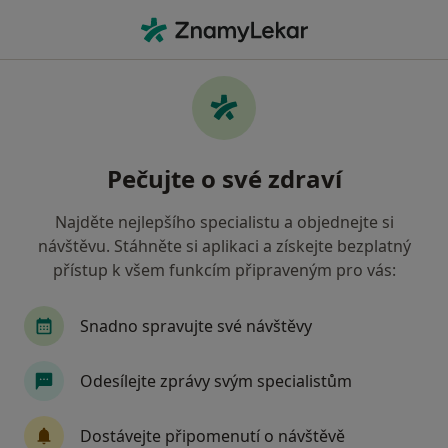
Hla
Oční Lékař • Brno, jihomoravský
Filtry
• 1
Mapa
Doporučení oční lékaři s Vojenská zdravotní
Pečujte o své zdraví
pojišťovna ČR Brno
Jak řadíme výsledky vyhledávání?
Najděte nejlepšího specialistu a objednejte si
návštěvu. Stáhněte si aplikaci a získejte bezplatný
přístup k všem funkcím připraveným pro vás:
Snadno spravujte své návštěvy
Odesílejte zprávy svým specialistům
MUDr. Tomáš Mňuk
Dostávejte připomenutí o návštěvě
·
Více
Oční lékař