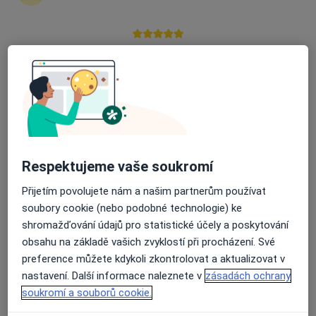
Tábor
•
Mapa
Ordinace
Průměrné hodnocení na Apple a Play Store 4.5
Tento specialista nenabízí online rezervaci termínu na této adrese.
Rezervovat termín
Respektujeme vaše soukromí
Přijetím povolujete nám a našim partnerům používat
soubory cookie (nebo podobné technologie) ke
shromažďování údajů pro statistické účely a poskytování
obsahu na základě vašich zvyklostí při procházení. Své
MUDr. Jana Pilařová
preference můžete kdykoli zkontrolovat a aktualizovat v
Oční lékař
nastavení. Další informace naleznete v
zásadách ochrany
soukromí a souborů cookie.
5. května 896, Bechyně
•
Mapa
Oční ambulance