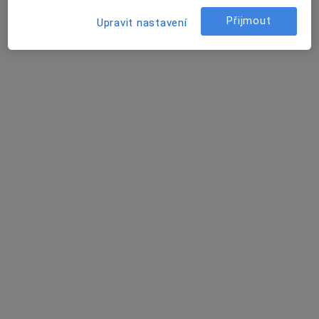
Tento specialista nenabízí online rezervaci termínu na této adrese.
Přijmout
Upravit nastavení
Rezervovat termín
MUDr. Jana Pilařová
Oční lékař
5 názorů
Adresa 1
Adresa 2