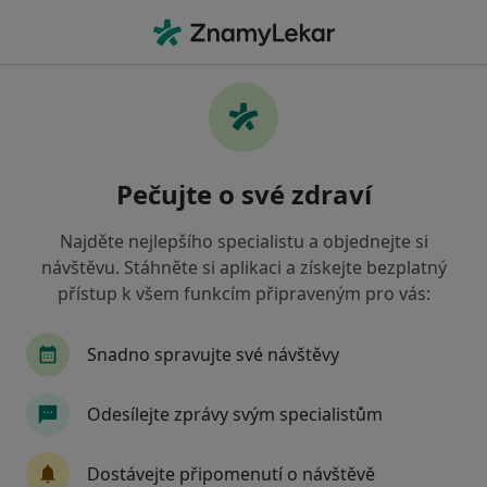
Hla
Oční Lékař • Tábor, jihočeský
Filtry
• 1
Mapa
Doporučení oční lékaři s Vojenská zdravotní
Pečujte o své zdraví
pojišťovna ČR Tábor
Jak řadíme výsledky vyhledávání?
Najděte nejlepšího specialistu a objednejte si
návštěvu. Stáhněte si aplikaci a získejte bezplatný
přístup k všem funkcím připraveným pro vás:
Snadno spravujte své návštěvy
Odesílejte zprávy svým specialistům
Pavla Dohnalová
Dostávejte připomenutí o návštěvě
Oční lékař