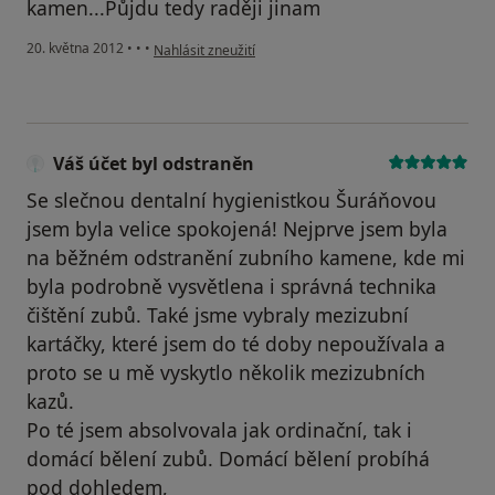
kamen...Půjdu tedy raději jinam
podle názoru uživatele Váš účet byl odstraněn
20. května 2012
•
•
•
Nahlásit zneužití
Váš účet byl odstraněn
Se slečnou dentalní hygienistkou Šuráňovou
jsem byla velice spokojená! Nejprve jsem byla
na běžném odstranění zubního kamene, kde mi
byla podrobně vysvětlena i správná technika
čištění zubů. Také jsme vybraly mezizubní
kartáčky, které jsem do té doby nepoužívala a
proto se u mě vyskytlo několik mezizubních
kazů.
Po té jsem absolvovala jak ordinační, tak i
domácí bělení zubů. Domácí bělení probíhá
pod dohledem,