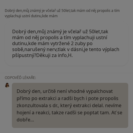
Dobrý den,můj známý je včelař už 50let,tak mám od něj propolis a tím
vyplachuji ustní dutinu,kde mám
Dobrý den,můj známý je včelař už 50let,tak
mám od něj propolis a tím vyplachuji ustní
dutinu,kde mám vytržené 2 zuby po
sobě,narušený nerv,tlak v dásni,je tento výplach
pšípustný?Děkuji za info,H.
ODPOVĚĎ LÉKAŘE:
Dobrý den, určitě není vhodné vypalchovat
přímo po extrakci a radši bych i pote propolis
zkonzultovala s dr., který extrakci delal. nevíme
hojení a reakci, takze radši se poptat tam. Ať se
dobře…