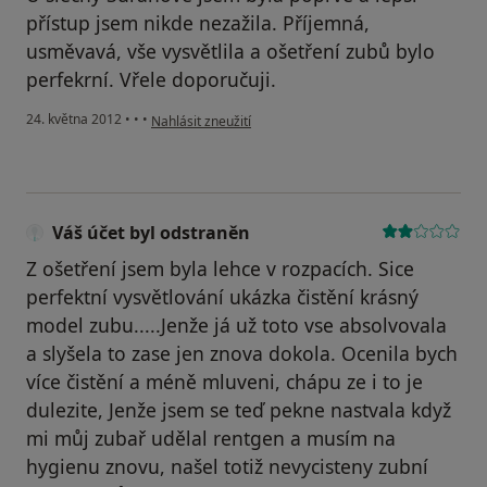
přístup jsem nikde nezažila. Příjemná,
usměvavá, vše vysvětlila a ošetření zubů bylo
perfekrní. Vřele doporučuji.
podle názoru uživatele Váš účet byl odstraněn
24. května 2012
•
•
•
Nahlásit zneužití
Váš účet byl odstraněn
Z ošetření jsem byla lehce v rozpacích. Sice
perfektní vysvětlování ukázka čistění krásný
model zubu.....Jenže já už toto vse absolvovala
a slyšela to zase jen znova dokola. Ocenila bych
více čistění a méně mluveni, chápu ze i to je
dulezite, Jenže jsem se teď pekne nastvala když
mi můj zubař udělal rentgen a musím na
hygienu znovu, našel totiž nevycisteny zubní