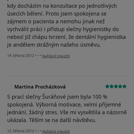
kdy docházím na konzultace po jednotlivých
úsecích bělení. Proto jsem spokojena se
zájmem o pacienta a nemohu jinak než
vychválit práci i přístup slečny hygienistky do
nebes! Již chápu tvrzení, že dentální hygienistka
je andělem strážným našeho úsměvu.
podle názoru uživatele Váš účet byl odstraněn
19. března 2012
•
•
•
Nahlásit zneužití
Martina Procházková
M
S prací slečny Šuráňové jsem byla 100 %
spokojená. Výborná motivace, velmi příjemné
jednání, žádný stres. Vše mi vysvětlila a názorně
ukázala. Těším se na další návštěvu.
podle názoru uživatele Martina Procházková
12. března 2012
•
•
•
Nahlásit zneužití