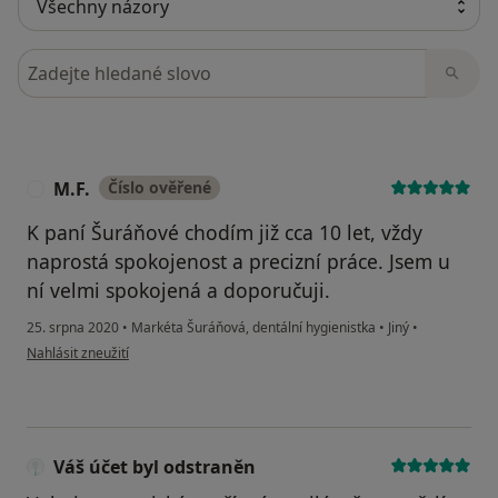
Hledejte v názorech
M.F.
Číslo ověřené
M
K paní Šuráňové chodím již cca 10 let, vždy
naprostá spokojenost a precizní práce. Jsem u
ní velmi spokojená a doporučuji.
25. srpna 2020
•
Markéta Šuráňová, dentální hygienistka
•
Jiný
•
podle názoru uživatele M.F.
Nahlásit zneužití
Váš účet byl odstraněn