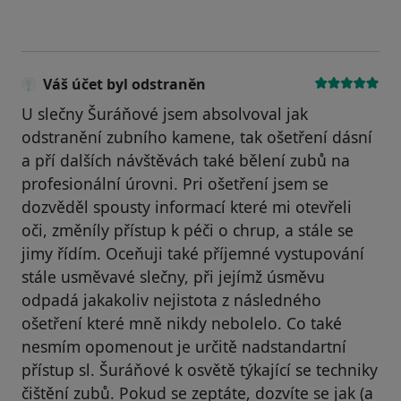
Váš účet byl odstraněn
U slečny Šuráňové jsem absolvoval jak
odstranění zubního kamene, tak ošetření dásní
a pří dalších návštěvách také bělení zubů na
profesionální úrovni. Pri ošetření jsem se
dozvěděl spousty informací které mi otevřeli
oči, změníly přístup k péči o chrup, a stále se
jimy řídím. Oceňuji také příjemné vystupování
stále usměvavé slečny, při jejímž úsměvu
odpadá jakakoliv nejistota z následného
ošetření které mně nikdy nebolelo. Co také
nesmím opomenout je určitě nadstandartní
přístup sl. Šuráňové k osvětě týkající se techniky
čištění zubů. Pokud se zeptáte, dozvíte se jak (a