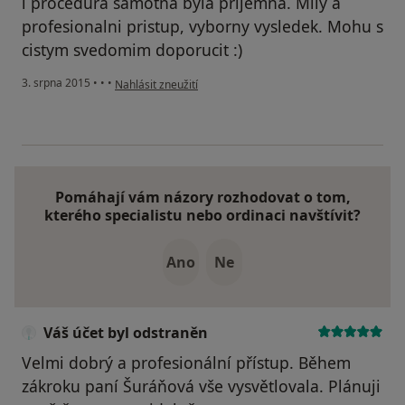
i procedura samotna byla prijemna. Mily a
profesionalni pristup, vyborny vysledek. Mohu s
cistym svedomim doporucit :)
podle názoru uživatele Váš účet byl odstraněn
3. srpna 2015
•
•
•
Nahlásit zneužití
Pomáhají vám názory rozhodovat o tom,
kterého specialistu nebo ordinaci navštívit?
Ano
Ne
Váš účet byl odstraněn
Velmi dobrý a profesionální přístup. Během
zákroku paní Šuráňová vše vysvětlovala. Plánuji