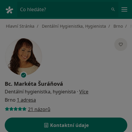
Hla
Co hledáte?
Hlavní Stránka
Dentální Hygienistka, Hygienista
Brno
Bc.
Markéta Šuráňová
o specializacích
Dentální hygienistka, hygienista
·
Více
Brno
1 adresa
21 názorů
Kontaktní údaje