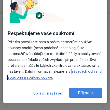
Více
o adrese
Názory
Respektujeme vaše soukromí
Přidejte svůj názor
Přijetím povolujete nám a našim partnerům používat
soubory cookie (nebo podobné technologie) ke
shromažďování údajů pro statistické účely a poskytování
21 názorů
obsahu na základě vašich zvyklostí při procházení. Své
preference můžete kdykoli zkontrolovat a aktualizovat v
Recenze pacientů jsou pro nás důležité.
nastavení. Další informace naleznete v
zásadách ochrany
Specialisté nemají možnost zaplatit za
soukromí a souborů cookie.
odstranění nebo změnu recenze pacienta.
Další informace o názorech
Další informace.
Přijmout
Upravit nastavení