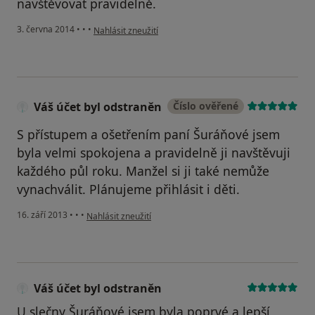
navštěvovat pravidelně.
podle názoru uživatele Váš účet byl odstraněn
3. června 2014
•
•
•
Nahlásit zneužití
Váš účet byl odstraněn
Číslo ověřené
S přístupem a ošetřením paní Šuráňové jsem
byla velmi spokojena a pravidelně ji navštěvuji
každého půl roku. Manžel si ji také nemůže
vynachválit. Plánujeme přihlásit i děti.
podle názoru uživatele Váš účet byl odstraněn
16. září 2013
•
•
•
Nahlásit zneužití
Váš účet byl odstraněn
U slečny Šuráňové jsem byla poprvé a lepší