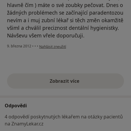
hlavně čím ) máte o své zoubky pečovat. Dnes o
žádných problémech se začínající paradentozou
nevím a i muj zubní lékař si těch změn okamžitě
všiml a chválil preciznost dentální hygienistky.
Návševu všem vřele doporučuji.
podle názoru uživatele Váš účet byl odstraněn
9. března 2012
•
•
•
Nahlásit zneužití
Zobrazit více
výše uvedené názory
Odpovědi
4 odpovědí poskytnutých lékařem na otázky pacientů
na ZnamyLekar.cz