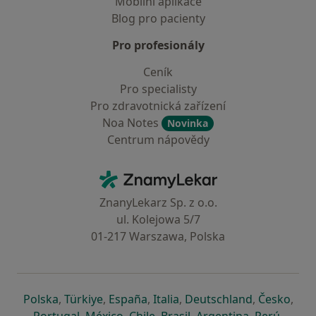
Mobilní aplikace
Blog pro pacienty
Pro profesionály
Ceník
Pro specialisty
Pro zdravotnická zařízení
Noa Notes
Novinka
Centrum nápovědy
Kontakt
ZnamyLekar - Hlavní stránka
ZnanyLekarz Sp. z o.o.
ul. Kolejowa 5/7
01-217 Warszawa, Polska
se otevře v nové záložce
se otevře v nové záložce
se otevře v nové záložce
se otevře v nové záložce
se otevře v 
se o
Polska
,
Türkiye
,
España
,
Italia
,
Deutschland
,
Česko
,
se otevře v nové záložce
se otevře v nové záložce
se otevře v nové záložce
se otevře v nové záložc
se otevře v 
se ote