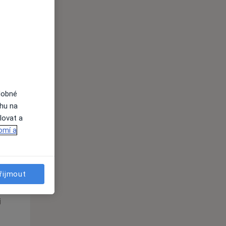
Út
St
Čt
n
11 Srpen
12 Srpen
13 Srpen
i
dobné
ahu na
lovat a
omí a
Út
St
Čt
n
11 Srpen
12 Srpen
13 Srpen
řijmout
i