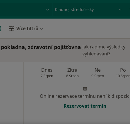
ace, nemoc nebo příjmení
Město nebo region
Více filtrů
 pokladna, zdravotní pojišťovna
Jak řadíme výsledky
vyhledávání?
Dnes
Zítra
Ne
Po
7 Srpen
8 Srpen
9 Srpen
10 Srpe
Online rezervace termínu není k dispozic
Rezervovat termín