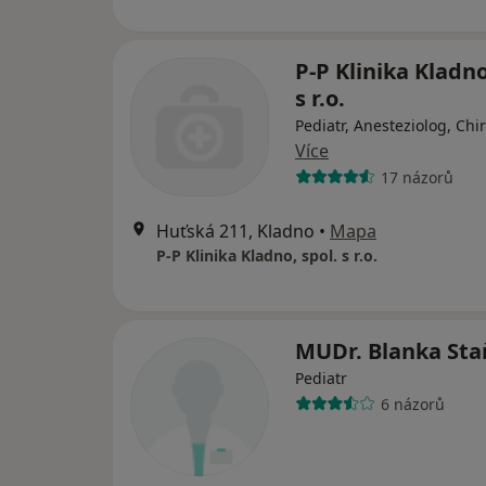
P-P Klinika Kladno
s r.o.
Pediatr, Anesteziolog, Chi
Více
17 názorů
Huťská 211, Kladno
•
Mapa
P-P Klinika Kladno, spol. s r.o.
MUDr. Blanka Sta
Pediatr
6 názorů