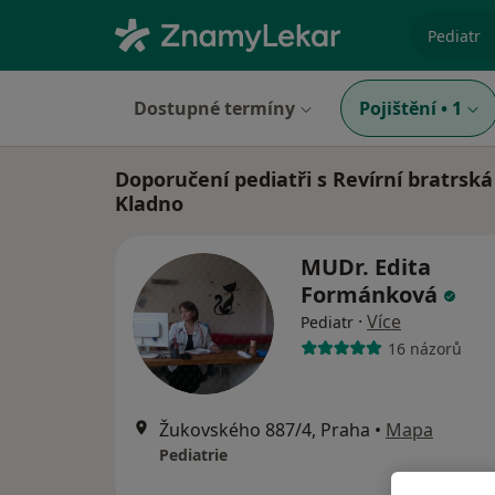
specializ
Dostupné termíny
Pojištění
•
1
Doporučení pediatři s Revírní bratrská
Kladno
MUDr. Edita
Formánková
·
Více
Pediatr
16 názorů
Žukovského 887/4, Praha
•
Mapa
Pediatrie