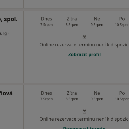
, spol.
Dnes
Zítra
Ne
Po
7 Srpen
8 Srpen
9 Srpen
10 Srpe
·
rurg
Online rezervace termínu není k dispozic
Zobrazit profil
ňová
Dnes
Zítra
Ne
Po
7 Srpen
8 Srpen
9 Srpen
10 Srpe
Online rezervace termínu není k dispozic
Rezervovat termín