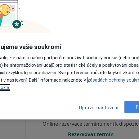
bičová
Dnes
Zítra
Ne
Po
7 Srpen
8 Srpen
9 Srpen
10 Srpe
Online rezervace termínu není k dispozic
ujeme vaše soukromí
Rezervovat termín
ovolujete nám a našim partnerům používat soubory cookie (nebo po
e) ke shromažďování údajů pro statistické účely a poskytování obs
ich zvyklostí při procházení. Své preference můžete kdykoli zkontro
t v nastavení. Další informace naleznete v
zásadách ochrany soukr
okie.
Dnes
Zítra
Ne
Po
7 Srpen
8 Srpen
9 Srpen
10 Srpe
P
Upravit nastavení
Online rezervace termínu není k dispozic
Rezervovat termín