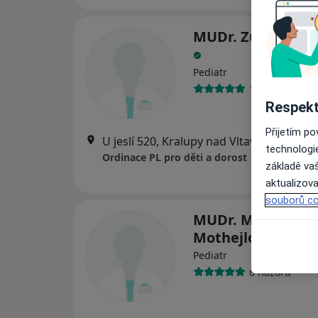
MUDr. Zuzana Gel
Pediatr
17 názorů
Respekt
Přijetím p
U jeslí 520, Kralupy nad Vltavou
•
Mapa
technologi
Ordinace PL pro děti a dorost
základě vaš
aktualizova
souborů co
MUDr. Martina
Mothejlová
Pediatr
6 názorů