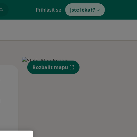
Přihlásit se
Jste lékař?
Rozbalit mapu
Út
St
Čt
n
11 Srpen
12 Srpen
13 Srpen
i