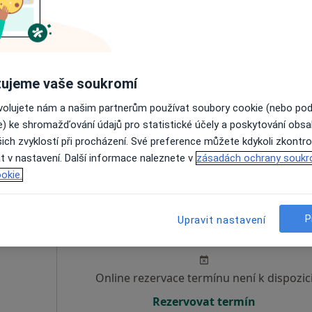
eš
Dnes
Zítra
So
Ne
6 Srpen
7 Srpen
8 Srpen
9 Srpen
ujeme vaše soukromí
Online rezervace termínu není k dispozic
ovolujete nám a našim partnerům používat soubory cookie (nebo po
Rezervovat termín
e) ke shromažďování údajů pro statistické účely a poskytování obs
ich zvyklostí při procházení. Své preference můžete kdykoli zkontro
t v nastavení. Další informace naleznete v
zásadách ochrany soukr
okie.
Dnes
Zítra
So
Ne
P
Upravit nastavení
6 Srpen
7 Srpen
8 Srpen
9 Srpen
Online rezervace termínu není k dispozic
Rezervovat termín