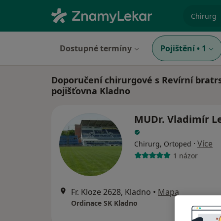
specializ
Dostupné termíny
Pojištění
•
1
Doporučení chirurgové s Revírní bratr
pojišťovna Kladno
MUDr. Vladimír 
·
Více
Chirurg, Ortoped
1 názor
Fr. Kloze 2628, Kladno
•
Mapa
Ordinace SK Kladno