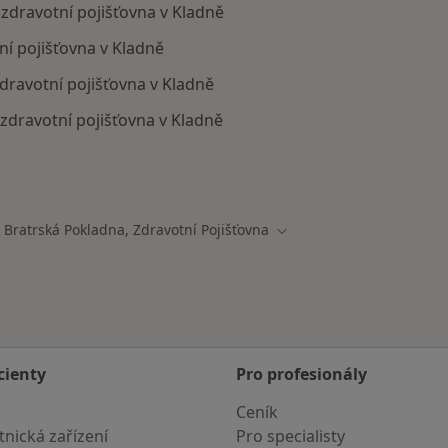
, zdravotní pojišťovna v Kladně
ní pojišťovna v Kladně
dravotní pojišťovna v Kladně
 zdravotní pojišťovna v Kladně
ají smlouvu s Revírní bratrská pokladna, zdravotní pojišť
í Bratrská Pokladna, Zdravotní Pojišťovna
ta
Změna města
cienty
Pro profesionály
Ceník
nická zařízení
Pro specialisty