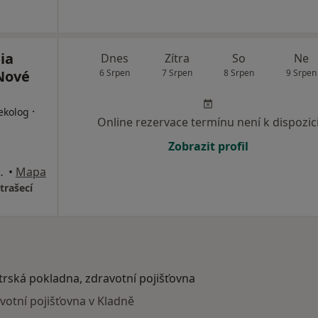
ia
Dnes
Zítra
So
Ne
 Nové
6 Srpen
7 Srpen
8 Srpen
9 Srpen
·
ekolog
Online rezervace termínu není k dispozic
Zobrazit profil
4, Nové Strašecí
•
Mapa
trašecí
atrská pokladna, zdravotní pojišťovna
avotní pojišťovna v Kladně