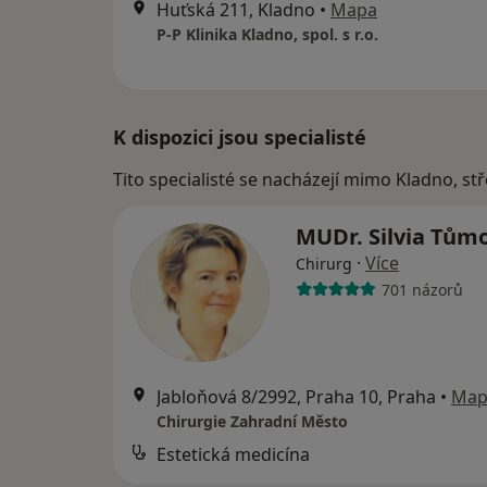
Huťská 211, Kladno
•
Mapa
P-P Klinika Kladno, spol. s r.o.
K dispozici jsou specialisté
Tito specialisté se nacházejí mimo Kladno, st
MUDr. Silvia Tům
·
Více
Chirurg
701 názorů
Jabloňová 8/2992, Praha 10, Praha
•
Map
Chirurgie Zahradní Město
Estetická medicína