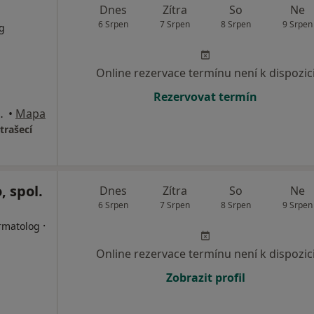
Dnes
Zítra
So
Ne
6 Srpen
7 Srpen
8 Srpen
9 Srpen
g
Online rezervace termínu není k dispozic
Rezervovat termín
4, Nové Strašecí
•
Mapa
trašecí
, spol.
Dnes
Zítra
So
Ne
6 Srpen
7 Srpen
8 Srpen
9 Srpen
·
ermatolog
Online rezervace termínu není k dispozic
Zobrazit profil