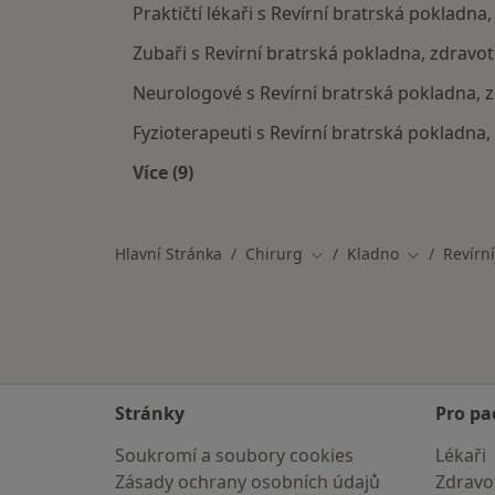
Praktičtí lékaři s Revírní bratrská pokladna
Zubaři s Revírní bratrská pokladna, zdravot
Neurologové s Revírní bratrská pokladna, z
Fyzioterapeuti s Revírní bratrská pokladna,
Více (9)
Více v kategorii: Specialisté, kteří m
Hlavní Stránka
Chirurg
Kladno
Revírn
Změna města
Změna měs
Stránky
Pro pa
Soukromí a soubory cookies
Lékaři
Zásady ochrany osobních údajů
Zdravot