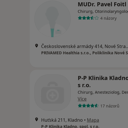
MUDr. Pavel Foitl
Chirurg, Otorinolaryngolo
4 názory
Československé armády 41
PRIVAMED Healthia s.r.o., Poliklinika Nové S
P-P Klinika Kladno
s r.o.
Chirurg, Anesteziolog, D
Více
17 názorů
Huťská 211, Kladno
•
Mapa
P-P Klinika Kladno, spol. s r.o.