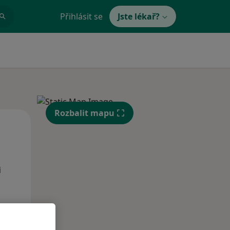
Přihlásit se
Jste lékař?
Rozbalit mapu
Po
Út
St
10 Srpen
11 Srpen
12 Srpen
i