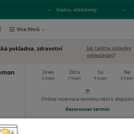
ace, nemoc nebo příjmení
Město nebo region
Více filtrů
ská pokladna, zdravotní
Jak řadíme výsledky
vyhledávání?
Lemon
Dnes
Zítra
So
Ne
6 Srpen
7 Srpen
8 Srpen
9 Srpen
Online rezervace termínu není k dispozic
Rezervovat termín