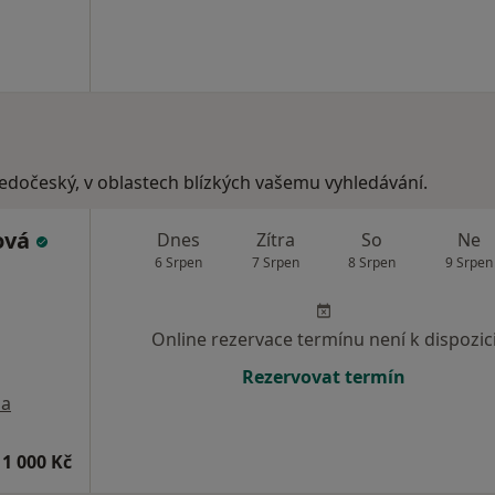
ředočeský, v oblastech blízkých vašemu vyhledávání.
ová
Dnes
Zítra
So
Ne
6 Srpen
7 Srpen
8 Srpen
9 Srpen
Online rezervace termínu není k dispozic
Rezervovat termín
a
1 000 Kč