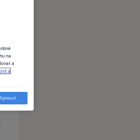
Po
Út
St
10 Srpen
11 Srpen
12 Srpen
i
dobné
ahu na
lovat a
omí a
Po
Út
St
řijmout
10 Srpen
11 Srpen
12 Srpen
i