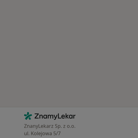
ovna
Kontakt
ZnamyLekar - Hlavní stránka
ZnanyLekarz Sp. z o.o.
ul. Kolejowa 5/7