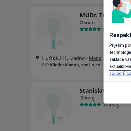
MUDr. Tomáš Bur
Chirurg
6 názorů
Respekt
Přijetím p
technologi
Huťská 211, Kladno
•
Mapa
základě vaš
P-P Klinika Kladno, spol. s r.o.
aktualizova
souborů co
Stanislav Průša
Chirurg
3 názory