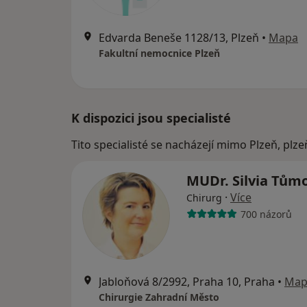
Edvarda Beneše 1128/13, Plzeň
•
Mapa
Fakultní nemocnice Plzeň
K dispozici jsou specialisté
Tito specialisté se nacházejí mimo Plzeň, plz
MUDr. Silvia Tům
·
Více
Chirurg
700 názorů
Jabloňová 8/2992, Praha 10, Praha
•
Map
Chirurgie Zahradní Město