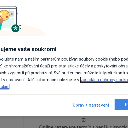
k
Dnes
Zítra
So
Ne
6 Srpen
7 Srpen
8 Srpen
9 Srpen
ujeme vaše soukromí
Online rezervace termínu není k dispozic
ovolujete nám a našim partnerům používat soubory cookie (nebo po
Rezervovat termín
e) ke shromažďování údajů pro statistické účely a poskytování obs
ich zvyklostí při procházení. Své preference můžete kdykoli zkontro
t v nastavení. Další informace naleznete v
zásadách ochrany soukr
okie.
Dnes
Zítra
So
Ne
P
Upravit nastavení
6 Srpen
7 Srpen
8 Srpen
9 Srpen
Online rezervace termínu není k dispozic