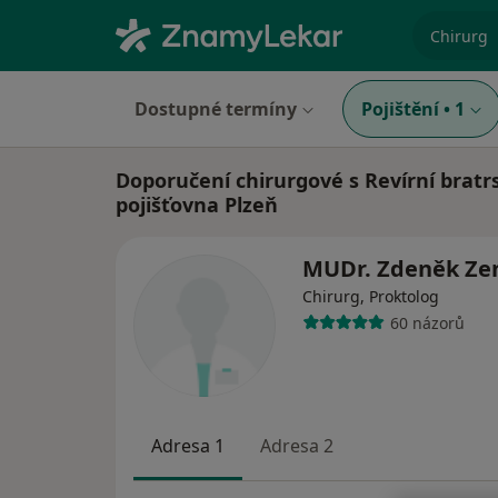
specializ
Dostupné termíny
Pojištění
•
1
Doporučení chirurgové s Revírní bratr
pojišťovna Plzeň
MUDr. Zdeněk Ze
Chirurg, Proktolog
60 názorů
Adresa 1
Adresa 2