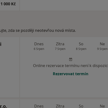
1 000 Kč
ujte, zda se později neotevřou nová místa.
i
Dnes
Zítra
So
Ne
6 Srpen
7 Srpen
8 Srpen
9 Srpen
Online rezervace termínu není k dispozic
Rezervovat termín
r.o.
Dnes
Zítra
So
Ne