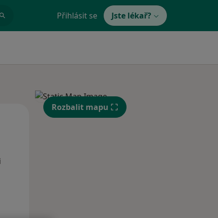
Přihlásit se
Jste lékař?
Rozbalit mapu
Po
Út
St
10 Srpen
11 Srpen
12 Srpen
i