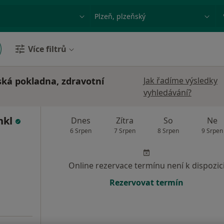
ace, nemoc nebo příjmení
Město nebo region
Více filtrů
ská pokladna, zdravotní
Jak řadíme výsledky
vyhledávání?
nkl
Dnes
Zítra
So
Ne
6 Srpen
7 Srpen
8 Srpen
9 Srpen
Online rezervace termínu není k dispozic
Rezervovat termín