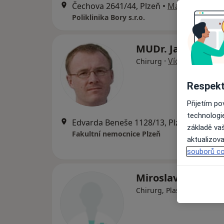
Čechova 2641/44, Plzeň
•
Mapa
Poliklinika Bory s.r.o.
MUDr. Jan Mrače
·
Více
Chirurg
Respekt
Přijetím p
technologi
Edvarda Beneše 1128/13, Plzeň
•
Mapa
základě vaš
Fakultní nemocnice Plzeň
aktualizova
souborů co
Miroslav Dolejš
Chirurg, Plastický chirurg