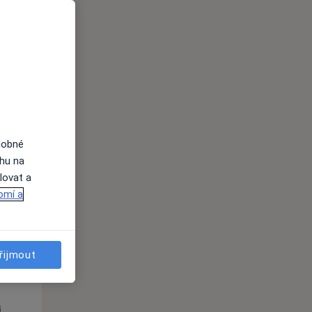
Po
Út
St
10 Srpen
11 Srpen
12 Srpen
i
dobné
ahu na
lovat a
omí a
Po
Út
St
řijmout
10 Srpen
11 Srpen
12 Srpen
i