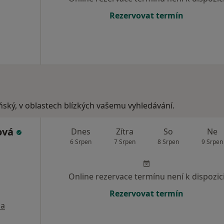
Rezervovat termín
eňský, v oblastech blízkých vašemu vyhledávání.
ová
Dnes
Zítra
So
Ne
6 Srpen
7 Srpen
8 Srpen
9 Srpen
Online rezervace termínu není k dispozic
Rezervovat termín
a