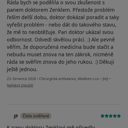
Ráda bych se podělila o svou zkušenost s
panem doktorem Zenklem. Přestože problém
řeším delší dobu, doktor dokázal poradit a taky
vyřešit problém - nebo dát do takového stavu,
že mě to neobtěžuje. Pan doktor ukázal svou
odbornost. Odvedl skvělou práci. :) Ale pevně
věřím, že doporučená medicína bude stačit a
nebudu muset znova na ten zákrok, nicméně
ráda se svěřím znova do jeho rukou. :) Děkuji
ještě jednou.
23. července 2026
•
Chirurgická ambulance, Medizen s.r.o.
•
Jiný
•
podle názoru uživatele N.Š.
Nahlásit zneužití
JP
Číslo ověřené
J
K panu doktoru Zenklovi mě přivedly