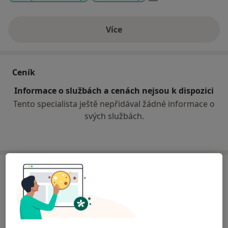
Více
o zkušenostech
Ceník
Informace o službách a cenách nejsou k dispozici
Tento specialista ještě nepřidával žádné informace o
svých službách.
Adresy (3)
Adresa 1
Adresa 2
Adresa 3