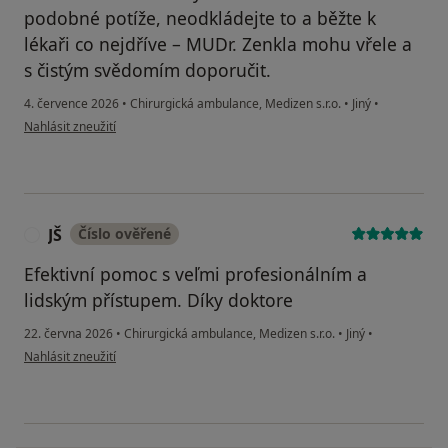
podobné potíže, neodkládejte to a běžte k
lékaři co nejdříve – MUDr. Zenkla mohu vřele a
s čistým svědomím doporučit.
4. července 2026
•
Chirurgická ambulance, Medizen s.r.o.
•
Jiný
•
podle názoru uživatele JP
Nahlásit zneužití
JŠ
Číslo ověřené
J
Efektivní pomoc s veľmi profesionálním a
lidským přístupem. Díky doktore
22. června 2026
•
Chirurgická ambulance, Medizen s.r.o.
•
Jiný
•
podle názoru uživatele JŠ
Nahlásit zneužití