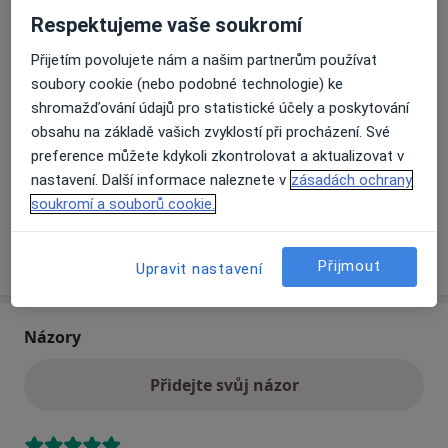
Chirurgická ambulance, Medizen s.r.o.
Respektujeme vaše soukromí
Čechova 44,
Plzeň 3
,
Plzeň
301 00
Přijetím povolujete nám a našim partnerům používat
soubory cookie (nebo podobné technologie) ke
Přiblížit mapu
se otevře v nové záložce
shromažďování údajů pro statistické účely a poskytování
obsahu na základě vašich zvyklostí při procházení. Své
Dostupnost
Na této adrese online kalendář není aktivní
preference můžete kdykoli zkontrolovat a aktualizovat v
Co mám v takové situaci udělat?
nastavení. Další informace naleznete v
zásadách ochrany
soukromí a souborů cookie.
Více
o adrese
Přijmout
Upravit nastavení
Názory
Přidejte svůj názor