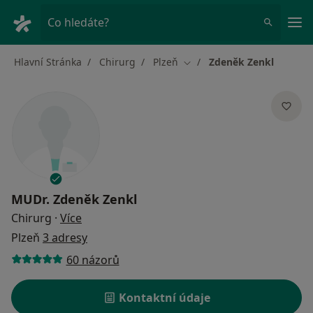
Hla
Co hledáte?
Hlavní Stránka
Chirurg
Plzeň
Zdeněk Zenkl
Změna města
MUDr.
Zdeněk Zenkl
o specializacích
Chirurg
·
Více
Plzeň
3 adresy
60 názorů
Kontaktní údaje