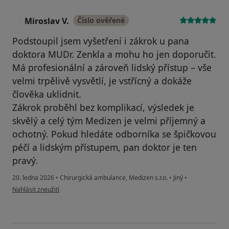
Miroslav V.
Číslo ověřené
M
Podstoupil jsem vyšetření i zákrok u pana
doktora MUDr. Zenkla a mohu ho jen doporučit.
Má profesionální a zároveň lidský přístup – vše
velmi trpělivě vysvětlí, je vstřícný a dokáže
člověka uklidnit.
Zákrok proběhl bez komplikací, výsledek je
skvělý a celý tým Medizen je velmi příjemný a
ochotný. Pokud hledáte odborníka se špičkovou
péčí a lidským přístupem, pan doktor je ten
pravý.
20. ledna 2026
•
Chirurgická ambulance, Medizen s.r.o.
•
Jiný
•
podle názoru uživatele Miroslav V.
Nahlásit zneužití