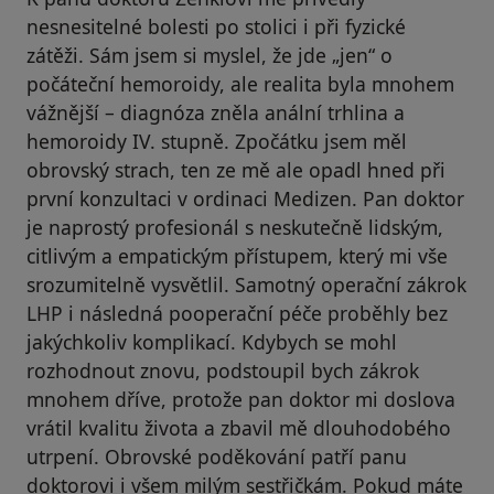
nesnesitelné bolesti po stolici i při fyzické
zátěži. Sám jsem si myslel, že jde „jen“ o
počáteční hemoroidy, ale realita byla mnohem
vážnější – diagnóza zněla anální trhlina a
hemoroidy IV. stupně. Zpočátku jsem měl
obrovský strach, ten ze mě ale opadl hned při
první konzultaci v ordinaci Medizen. Pan doktor
je naprostý profesionál s neskutečně lidským,
citlivým a empatickým přístupem, který mi vše
srozumitelně vysvětlil. Samotný operační zákrok
LHP i následná pooperační péče proběhly bez
jakýchkoliv komplikací. Kdybych se mohl
rozhodnout znovu, podstoupil bych zákrok
mnohem dříve, protože pan doktor mi doslova
vrátil kvalitu života a zbavil mě dlouhodobého
utrpení. Obrovské poděkování patří panu
doktorovi i všem milým sestřičkám. Pokud máte