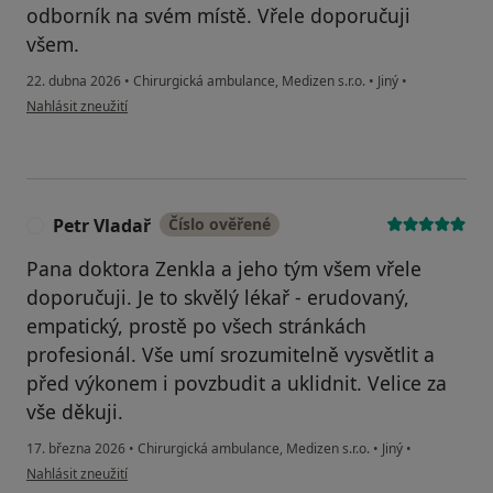
odborník na svém místě. Vřele doporučuji
všem.
22. dubna 2026
•
Chirurgická ambulance, Medizen s.r.o.
•
Jiný
•
podle názoru uživatele Pavla
Nahlásit zneužití
Petr Vladař
Číslo ověřené
P
Pana doktora Zenkla a jeho tým všem vřele
doporučuji. Je to skvělý lékař - erudovaný,
empatický, prostě po všech stránkách
profesionál. Vše umí srozumitelně vysvětlit a
před výkonem i povzbudit a uklidnit. Velice za
vše děkuji.
17. března 2026
•
Chirurgická ambulance, Medizen s.r.o.
•
Jiný
•
podle názoru uživatele Petr Vladař
Nahlásit zneužití