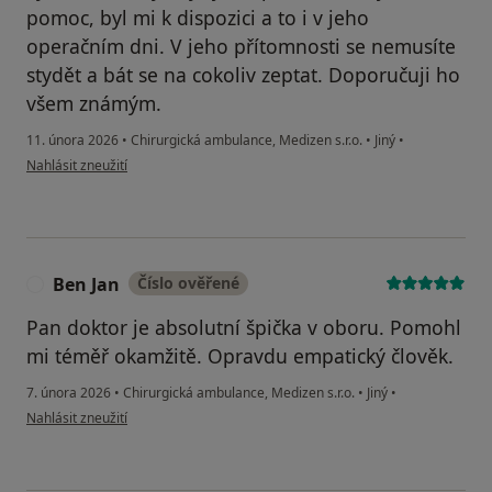
pomoc, byl mi k dispozici a to i v jeho
operačním dni. V jeho přítomnosti se nemusíte
stydět a bát se na cokoliv zeptat. Doporučuji ho
všem známým.
11. února 2026
•
Chirurgická ambulance, Medizen s.r.o.
•
Jiný
•
podle názoru uživatele Dagmar Dubovská
Nahlásit zneužití
Ben Jan
Číslo ověřené
B
Pan doktor je absolutní špička v oboru. Pomohl
mi téměř okamžitě. Opravdu empatický člověk.
7. února 2026
•
Chirurgická ambulance, Medizen s.r.o.
•
Jiný
•
podle názoru uživatele Ben Jan
Nahlásit zneužití