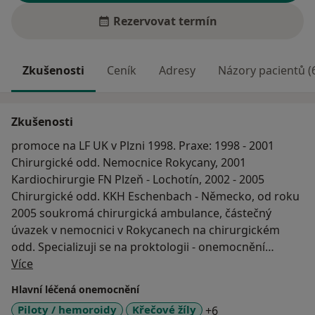
Rezervovat termín
Zkušenosti
Ceník
Adresy
Názory pacientů (
Zkušenosti
promoce na LF UK v Plzni 1998. Praxe: 1998 - 2001
Chirurgické odd. Nemocnice Rokycany, 2001
Kardiochirurgie FN Plzeň - Lochotín, 2002 - 2005
Chirurgické odd. KKH Eschenbach - Německo, od roku
2005 soukromá chirurgická ambulance, částečný
úvazek v nemocnici v Rokycanech na chirurgickém
odd. Specializuji se na proktologii - onemocnění
O mně
konečníku (hemoroidy, praskliny apod.), na chirurgii
Více
ruky (operace karpálního tunelu, lupavých prstů
Hlavní léčená onemocnění
apod.), operace v režimu jednodenní chirurgie (kýly,
a11y_sr_more_dis
Piloty / hemoroidy
Křečové žíly
+6
hemoroidy, křečové žíly apod.).