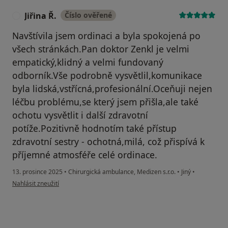
Jiřina Ř.
Číslo ověřené
J
Navštívila jsem ordinaci a byla spokojená po
všech stránkách.Pan doktor Zenkl je velmi
empatický,klidný a velmi fundovaný
odborník.Vše podrobně vysvětlil,komunikace
byla lidská,vstřícná,profesionální.Oceňuji nejen
léčbu problému,se který jsem přišla,ale také
ochotu vysvětlit i další zdravotní
potíže.Pozitivně hodnotím také přístup
zdravotní sestry - ochotná,milá, což přispívá k
příjemné atmosféře celé ordinace.
13. prosince 2025
•
Chirurgická ambulance, Medizen s.r.o.
•
Jiný
•
podle názoru uživatele Jiřina Ř.
Nahlásit zneužití