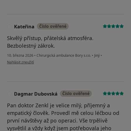
Kateřina
Číslo ověřené
K
Skvělý přístup, přátelská atmosféra.
Bezbolestný zákrok.
10. března 2026
•
Chirurgická ambulance Bory s.r.o.
•
Jiný
•
podle názoru uživatele Kateřina
Nahlásit zneužití
Dagmar Dubovská
Číslo ověřené
D
Pan doktor Zenkl je velice milý, příjemný a
empatický člověk. Provedl mě celou léčbou od
první návštěvy až po operaci. Vše trpělivě
vysvětlil a vždy když jsem potřebovala jeho