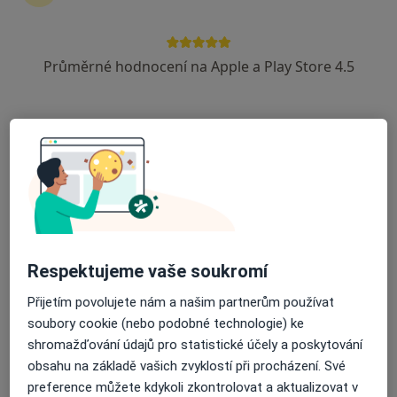
Průměrné hodnocení na Apple a Play Store 4.5
Mgr. Michaela Spilková
·
Více
Fyzioterapeut
121 názorů
Mánesova 1723/55, Plzeň
•
Mapa
Fyzioterapie MK
DOSPĚLÍ - Podologie/podiatrie
1 250 Kč
Tento specialista nenabízí online rezervaci termínu na této adrese.
Rezervovat termín
Respektujeme vaše soukromí
Přijetím povolujete nám a našim partnerům používat
soubory cookie (nebo podobné technologie) ke
shromažďování údajů pro statistické účely a poskytování
obsahu na základě vašich zvyklostí při procházení. Své
preference můžete kdykoli zkontrolovat a aktualizovat v