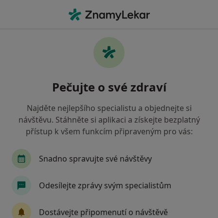
Hla
Degenerativní Onemocnění • Plzeň, plzeňský
Filtry
• 1
Mapa
Degenerativní onemocnění Plzeň
Pečujte o své zdraví
Jak řadíme výsledky vyhledávání?
Najděte nejlepšího specialistu a objednejte si
návštěvu. Stáhněte si aplikaci a získejte bezplatný
Jakého specialistu hledáte?
přístup k všem funkcím připraveným pro vás:
Fyzioterapeut
Chirurg
Ortoped
Snadno spravujte své návštěvy
Odesílejte zprávy svým specialistům
Dostávejte připomenutí o návštěvě