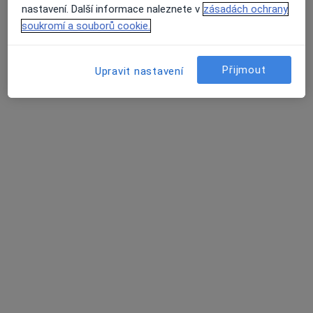
nastavení. Další informace naleznete v
zásadách ochrany
soukromí a souborů cookie.
Fyzioterapie MK
Fyzioterapeut
Přijmout
Upravit nastavení
226 názorů
Mánesova 1723/55, Plzeň
•
Mapa
Fyzioterapie MK
Kontrola děti
Více
PhDr. Kristýna
Mgr. Michaela
Schwarzová
Spilková
Tato klinika nemá specialisty s dostupnými termíny v online kalendáři
Zobrazit profil