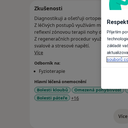
Zkušenosti
Diagnostikuji a ošetřuji ortopedické, chiru
Respekt
Z léčivých postupů využívám metodu Ludmil
reflexní zónovou terapii nohy dle Hanne-Ma
Přijetím p
Z regeneračních procedur využívám klasické
technologi
svalové a stresové napětí.
základě vaš
O mně
Více
aktualizova
souborů co
Odborník na:
Fyzioterapie
Hlavní léčená onemocnění
Bolesti kloubů
Omezená pohyblivost
a11y_sr_more_disease
Bolesti páteře
+16
Více
o 