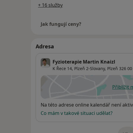
+ 16 služby
Jak fungují ceny?
Adresa
Fyzioterapie Martin Knaizl
K Řece 14,
Plzeň 2-Slovany
,
Plzeň
326 00
Přiblížit
se
Dostupnost
Na této adrese online kalendář není aktiv
Co mám v takové situaci udělat?