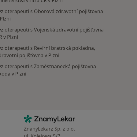
inisterstva vnitra ČR v Plzni
yzioterapeuti s Oborová zdravotní pojišťovna
 Plzni
yzioterapeuti s Vojenská zdravotní pojišťovna
R v Plzni
yzioterapeuti s Revírní bratrská pokladna,
dravotní pojišťovna v Plzni
yzioterapeuti s Zaměstnanecká pojišťovna
koda v Plzni
Kontakt
ZnamyLekar - Hlavní stránka
ZnanyLekarz Sp. z o.o.
ul. Kolejowa 5/7