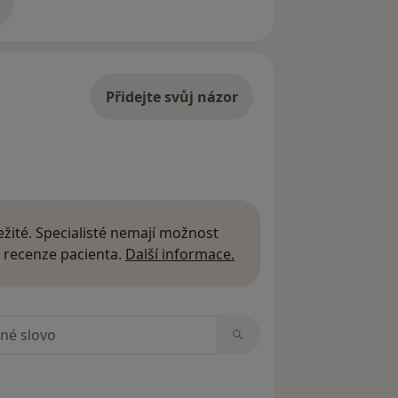
adrese
Přidejte svůj názor
žité. Specialisté nemají možnost
Další informace o názor
 recenze pacienta.
Další informace.
zorech