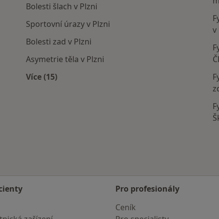
m
Bolesti šlach v Plzni
F
Sportovní úrazy v Plzni
v
Bolesti zad v Plzni
F
Asymetrie těla v Plzni
Č
Více (15)
F
Více v kategorii: Nejčastěji léčené nemoci
z
F
Š
cienty
Pro profesionály
Ceník