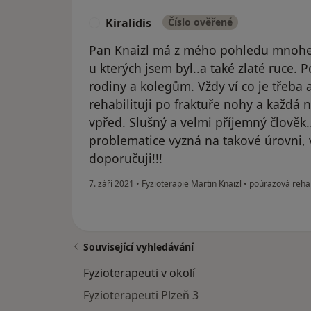
Kiralidis
Číslo ověřené
K
Pan Knaizl má z mého pohledu mnohem 
u kterých jsem byl..a také zlaté ruce. 
rodiny a kolegům. Vždy ví co je třeba 
rehabilituji po fraktuře nohy a každá 
vpřed. Slušný a velmi příjemný člověk.
problematice vyzná na takové úrovni, v
doporučuji!!!
7. září 2021
•
Fyzioterapie Martin Knaizl
•
poúrazová rehab
Související vyhledávání
Fyzioterapeuti v okolí
Fyzioterapeuti Plzeň 3