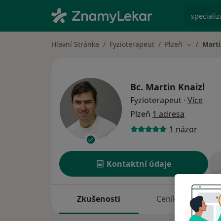
specializ
Hlavní Stránka
Fyzioterapeut
Plzeň
Marti
Změna mě
Bc.
Martin Knaizl
o spe
Fyzioterapeut
·
Více
Plzeň
1 adresa
1 názor
Kontaktní údaje
Zkušenosti
Ceník
A