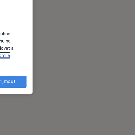
dobné
ahu na
lovat a
omí a
řijmout