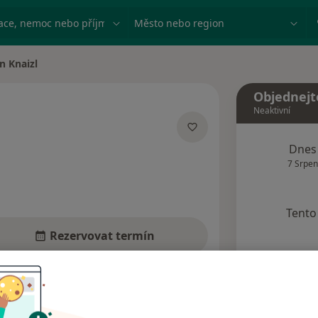
ace, nemoc nebo příjmení
Město nebo region
n Knaizl
sta
Objednejt
Neaktivní
cializacích
Dnes
7 Srpen
Tento 
Rezervovat termín
dresy
Názory pacientů (1)