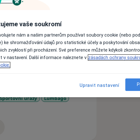
rgické a neurologické vady.
ujeme vaše soukromí
y Mojžíšové, DNS dle Prof. Koláře,
rquardt, kineziotaping.
ovolujete nám a našim partnerům používat soubory cookie (nebo po
 a sportovní masáže, které snižují
e) ke shromažďování údajů pro statistické účely a poskytování obs
ich zvyklostí při procházení. Své preference můžete kdykoli zkontro
t v nastavení. Další informace naleznete v
zásadách ochrany soukr
okie.
P
Upravit nastavení
Sportovní úrazy
Lumbago
s
zkušenostech