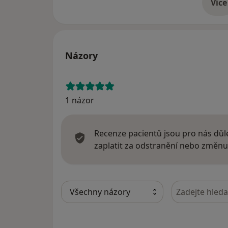
Více
o 
Názory
1 názor
Recenze pacientů jsou pro nás důle
zaplatit za odstranění nebo změnu
Hledejte v ná