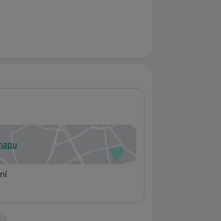
 mapu
 otevře v nové záložce
ní