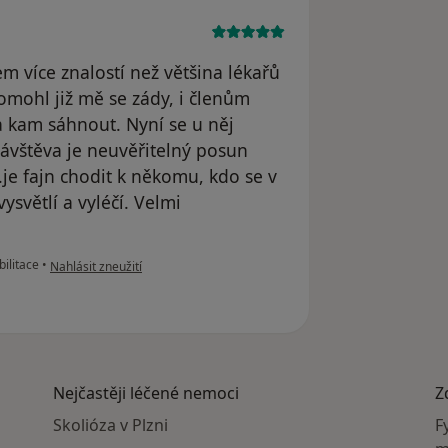
více znalostí než většina lékařů
Pomohl již mě se zády, i členům
a kam sáhnout. Nyní se u něj
návštěva je neuvěřitelný posun
.je fajn chodit k někomu, kdo se v
ysvětlí a vyléčí. Velmi
podle názoru uživatele Kiralidis
ilitace
•
Nahlásit zneužití
Nejčastěji léčené nemoci
Z
Skolióza v Plzni
F