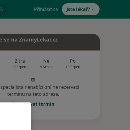
Přihlásit se
Jste lékař?
e se na ZnamyLekar.cz
Zítra
Ne
Po
Út
St
8 Srpen
9 Srpen
10 Srpen
11 Srpen
12 Srp
specialista nenabízí online rezervaci
termínu na této adrese.
Rezervovat termín