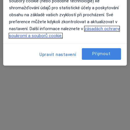
soubory cookie (nebo podobné technologie) ke
shromažďování údajů pro statistické účely a poskytování
obsahu na základě vašich zvyklostí při procházení. Své
PhDr. Kristýna Schwarzová
preference můžete kdykoli zkontrolovat a aktualizovat v
·
Více
Fyzioterapeut
nastavení. Další informace naleznete v
zásadách ochrany
105 názorů
soukromí a souborů cookie.
Mánesova 1723/55, Plzeň
•
Mapa
Fyzioterapie MK
Přijmout
Upravit nastavení
DOSPĚLÍ - Podologie/podiatrie
1 250 Kč
Tento specialista nenabízí online rezervaci termínu na této adrese.
Rezervovat termín