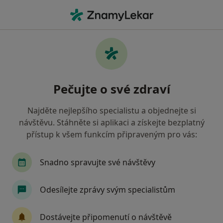
Hla
Meziobratlové Ploténky Herniace • Plzeň, plzeňský
Filtry
• 1
Mapa
Meziobratlové ploténky herniace Plzeň
Pečujte o své zdraví
Jak řadíme výsledky vyhledávání?
Najděte nejlepšího specialistu a objednejte si
návštěvu. Stáhněte si aplikaci a získejte bezplatný
Jakého specialistu hledáte?
přístup k všem funkcím připraveným pro vás:
Fyzioterapeut
Ostatní
Rehabilitační léka
Snadno spravujte své návštěvy
Odesílejte zprávy svým specialistům
Dostávejte připomenutí o návštěvě