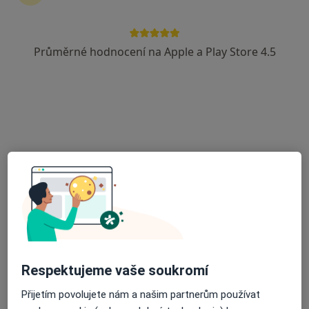
Průměrné hodnocení na Apple a Play Store 4.5
Mgr. Michaela Spilková
·
Více
Fyzioterapeut
121 názorů
Mánesova 1723/55, Plzeň
•
Mapa
Fyzioterapie MK
DOSPĚLÍ - Podologie/podiatrie
1 250 Kč
Tento specialista nenabízí online rezervaci termínu na této adrese.
Rezervovat termín
Respektujeme vaše soukromí
Přijetím povolujete nám a našim partnerům používat