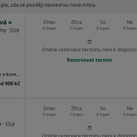
ujte, zda se později neotevřou nová místa.
ová
Dnes
Zítra
So
Ne
6 Srpen
7 Srpen
8 Srpen
9 Srpen
·
Více
log
Online rezervace termínu není k dispozic
Rezervovat termín
Genesys Medical - klinika estetické medicíny a korektivní a speciální dermatologie
od 900 kč
Dnes
Zítra
So
Ne
6 Srpen
7 Srpen
8 Srpen
9 Srpen
·
Více
a
Online rezervace termínu není k dispozic