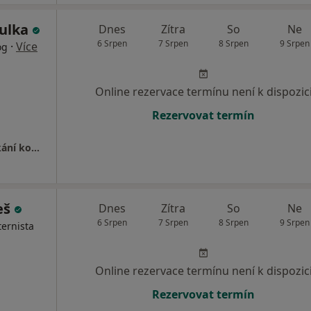
ulka
Dnes
Zítra
So
Ne
6 Srpen
7 Srpen
8 Srpen
9 Srpen
·
Více
og
Online rezervace termínu není k dispozic
Rezervovat termín
Ordinace pro poruchy metabolismu a odvykání kouření
eš
Dnes
Zítra
So
Ne
6 Srpen
7 Srpen
8 Srpen
9 Srpen
ternista
Online rezervace termínu není k dispozic
Rezervovat termín