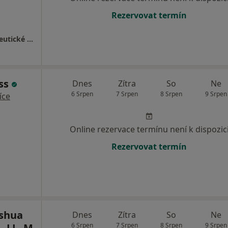
Rezervovat termín
Psychosomatika Plzeň - Konzultační a terapeutické centrum
iss
Dnes
Zítra
So
Ne
6 Srpen
7 Srpen
8 Srpen
9 Srpen
íce
Online rezervace termínu není k dispozic
Rezervovat termín
oshua
Dnes
Zítra
So
Ne
, LL. M
6 Srpen
7 Srpen
8 Srpen
9 Srpen