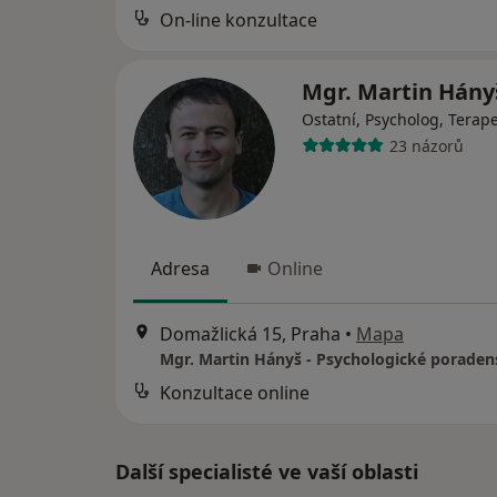
On-line konzultace
Mgr. Martin Hán
Ostatní, Psycholog, Terap
23 názorů
Adresa
Online
Domažlická 15, Praha
•
Mapa
Konzultace online
Další specialisté ve vaší oblasti