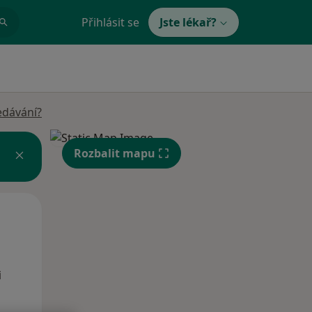
Přihlásit se
Jste lékař?
edávání?
Rozbalit mapu
Po
Út
St
10 Srpen
11 Srpen
12 Srpen
i