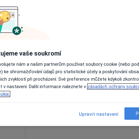
eň
od 900 kč
ujeme vaše soukromí
ovolujete nám a našim partnerům používat soubory cookie (nebo po
eňský, v oblastech blízkých vašemu vyhledávání.
e) ke shromažďování údajů pro statistické účely a poskytování obs
ich zvyklostí při procházení. Své preference můžete kdykoli zkontro
Dnes
Zítra
So
Ne
t v nastavení. Další informace naleznete v
zásadách ochrany soukr
6 Srpen
7 Srpen
8 Srpen
9 Srpen
okie.
Online rezervace termínu není k dispozic
P
Upravit nastavení
Rezervovat termín