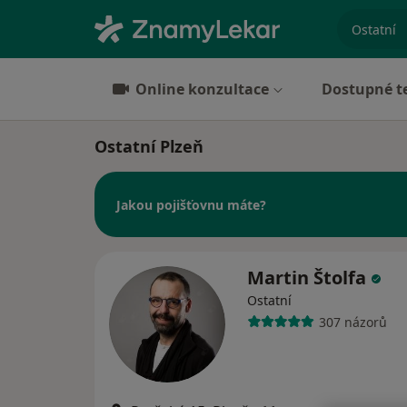
specializ
Online konzultace
Dostupné t
Ostatní Plzeň
Jakou pojišťovnu máte?
Martin Štolfa
Ostatní
307 názorů