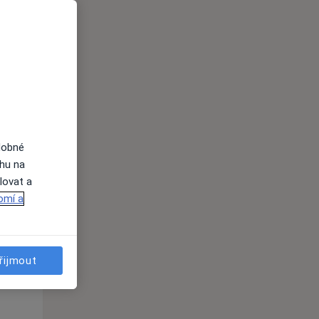
dobné
ahu na
lovat a
Po
Út
St
omí a
10 Srpen
11 Srpen
12 Srpen
i
řijmout