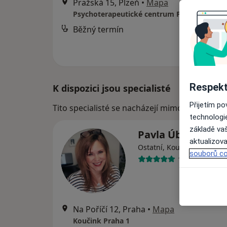
Pražská 15, Plzeň
•
Mapa
Psychoterapeutické centrum Psycholog-Plz
Běžný termín
Respekt
K dispozici jsou specialisté
Přijetím p
Tito specialisté se nacházejí mimo Plzeň, plz
technologi
základě vaš
Pavla Úblová
aktualizova
Ostatní, Kouč, Psycholog
souborů co
18 názorů
Na Poříčí 12, Praha
•
Mapa
Koučink Praha 1