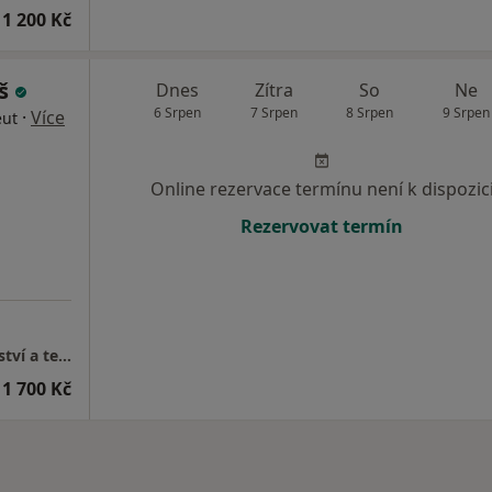
1 200 Kč
yš
Dnes
Zítra
So
Ne
6 Srpen
7 Srpen
8 Srpen
9 Srpen
·
Více
eut
Online rezervace termínu není k dispozic
Rezervovat termín
Mgr. Martin Hányš - Psychologické poradenství a terapie
1 700 Kč