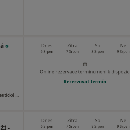
vá
Dnes
Zítra
So
Ne
6 Srpen
7 Srpen
8 Srpen
9 Srpen
Online rezervace termínu není k dispozic
Rezervovat termín
Psychosomatika Plzeň - Konzultační a terapeutické centrum
Dnes
Zítra
So
Ne
Í -
6 Srpen
7 Srpen
8 Srpen
9 Srpen