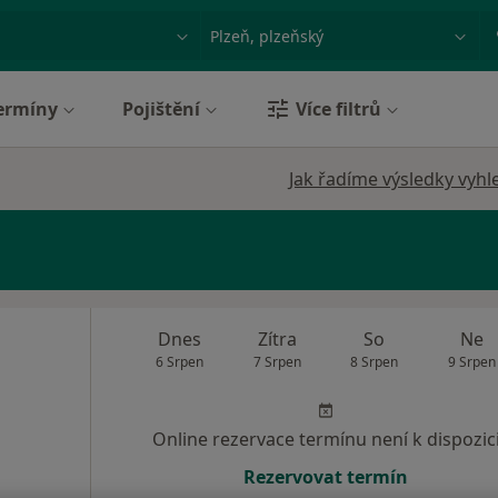
ace, nemoc nebo příjmení
Město nebo region
ermíny
Pojištění
Více filtrů
Jak řadíme výsledky vyhl
Dnes
Zítra
So
Ne
6 Srpen
7 Srpen
8 Srpen
9 Srpen
Online rezervace termínu není k dispozic
Rezervovat termín