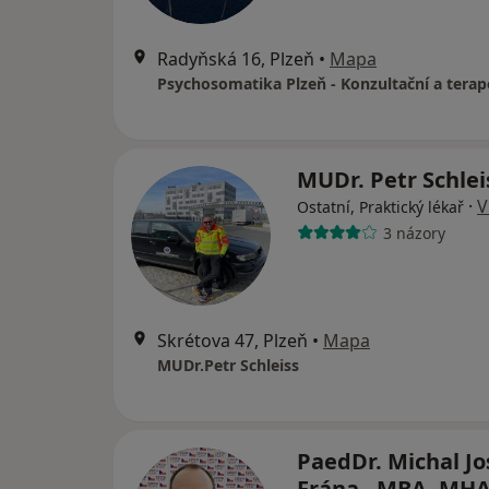
Radyňská 16, Plzeň
•
Mapa
MUDr. Petr Schle
·
V
Ostatní, Praktický lékař
3 názory
Skrétova 47, Plzeň
•
Mapa
MUDr.Petr Schleiss
PaedDr. Michal J
Frána , MBA, MHA