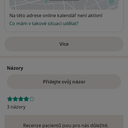
se otevře v nové záložce
Dostupnost
Na této adrese online kalendář není aktivní
Co mám v takové situaci udělat?
Více
o adrese
Názory
Přidejte svůj názor
3 názory
Recenze pacientů jsou pro nás důležité.