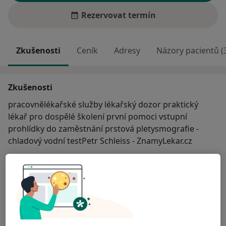
Rezervovat termín
Zkušenosti
Ceník
Adresy
Názory pacientů (
Zkušenosti
pracovnělékařské služby lékařský dozor praktický
lékař pro dospělé školení první pomoci vstupní
prohlídky do zaměstnání prstová pletysmografie -
chladový vodní testPetr Schleiss - ZnamyLekar.cz
Odborník na:
Všeobecný praktický lékař
Pracovní lékařství
Hlavní léčená onemocnění
a11y_sr_more_diseases
Angína
Hypertenze
+1