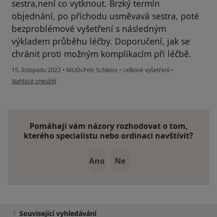
sestra,není co vytknout. Brzký termín
objednání, po příchodu usměvavá sestra, poté
bezproblémové vyšetření s následným
výkladem průběhu léčby. Doporučení, jak se
chránit proti možným komplikacím při léčbě.
15. listopadu 2022
•
MUDr.Petr Schleiss
•
celkové vyšetření
•
podle názoru uživatele Václav S.
Nahlásit zneužití
Pomáhají vám názory rozhodovat o tom,
kterého specialistu nebo ordinaci navštívit?
Ano
Ne
Související vyhledávání