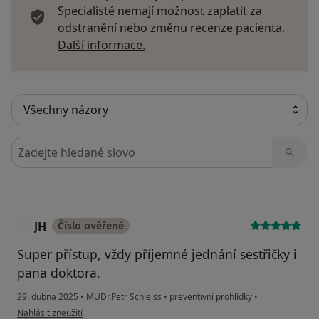
Specialisté nemají možnost zaplatit za
odstranění nebo změnu recenze pacienta.
Další informace o názorech
Další informace.
Hledejte v názorech
JH
Číslo ověřené
J
Super přístup, vždy příjemné jednání sestřičky i
pana doktora.
29. dubna 2025
•
MUDr.Petr Schleiss
•
preventivní prohlídky
•
podle názoru uživatele JH
Nahlásit zneužití