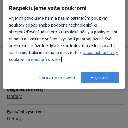
Respektujeme vaše soukromí
Pacienti, které ošetřuji
Dospělí
Přijetím povolujete nám a našim partnerům používat
soubory cookie (nebo podobné technologie) ke
shromažďování údajů pro statistické účely a poskytování
Více
o zkušenostech
obsahu na základě vašich zvyklostí při procházení. Své
preference můžete kdykoli zkontrolovat a aktualizovat v
nastavení. Další informace naleznete v
zásadách ochrany
Služby a ceník služeb
soukromí a souborů cookie.
Celkové vyšetření
Detaily
Přijmout
Upravit nastavení
Diagnostické testy
Detaily
Fyzikální vyšetření
Detaily