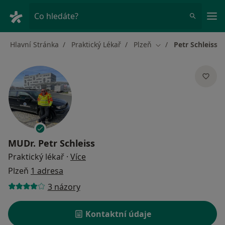
Hla
Co hledáte?
Hlavní Stránka
Praktický Lékař
Plzeň
Petr Schleiss
Změna města
MUDr.
Petr Schleiss
o specializacích
Praktický lékař
·
Více
Plzeň
1 adresa
3 názory
Kontaktní údaje