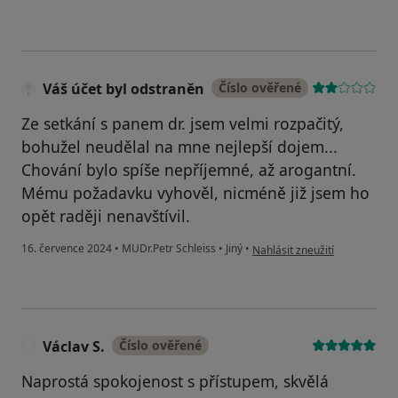
Váš účet byl odstraněn
Číslo ověřené
Ze setkání s panem dr. jsem velmi rozpačitý,
bohužel neudělal na mne nejlepší dojem...
Chování bylo spíše nepříjemné, až arogantní.
Mému požadavku vyhověl, nicméně již jsem ho
opět raději nenavštívil.
podle názoru uživatele Váš úč
16. července 2024
•
MUDr.Petr Schleiss
•
Jiný
•
Nahlásit zneužití
Václav S.
Číslo ověřené
V
Naprostá spokojenost s přístupem, skvělá