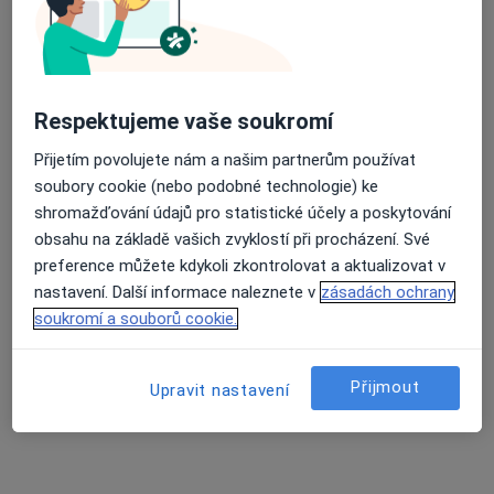
Ondřej Novák
·
Více
Fyzioterapeut
Respektujeme vaše soukromí
2 názory
Přijetím povolujete nám a našim partnerům používat
Alej Svobody 56, Plzeň
•
Mapa
soubory cookie (nebo podobné technologie) ke
KINEOS fyziocenturm s.r.o.
shromažďování údajů pro statistické účely a poskytování
Funkční trénink
1 000 Kč
obsahu na základě vašich zvyklostí při procházení. Své
Tento specialista nenabízí online rezervaci termínu na této adrese.
preference můžete kdykoli zkontrolovat a aktualizovat v
nastavení. Další informace naleznete v
zásadách ochrany
Rezervovat termín
soukromí a souborů cookie.
Přijmout
Upravit nastavení