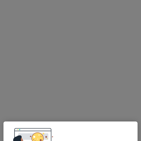
PhDr. Kristýna Schwarzová
·
Více
Fyzioterapeut
105 názorů
Mánesova 1723/55, Plzeň
•
Mapa
Fyzioterapie MK
DOSPĚLÍ - Podologie/podiatrie
1 250 Kč
Tento specialista nenabízí online rezervaci termínu na této adrese.
Rezervovat termín