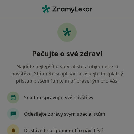
Hla
Bolesti Zad • Plzeň, plzeňský
Filtry
• 1
Mapa
Bolesti zad Plzeň
Pečujte o své zdraví
Jak řadíme výsledky vyhledávání?
Najděte nejlepšího specialistu a objednejte si
návštěvu. Stáhněte si aplikaci a získejte bezplatný
Jakého specialistu hledáte?
přístup k všem funkcím připraveným pro vás:
Fyzioterapeut
Ostatní
Rehabilitační léka
Snadno spravujte své návštěvy
Odesílejte zprávy svým specialistům
Dostávejte připomenutí o návštěvě