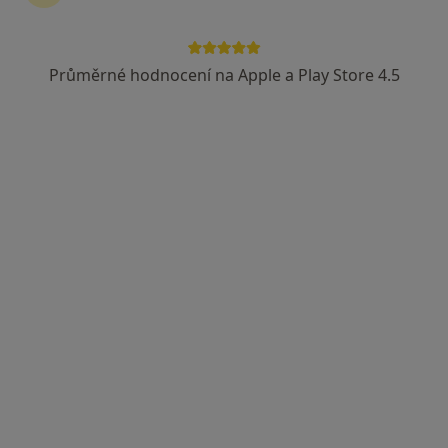
Průměrné hodnocení na Apple a Play Store 4.5
Mgr. Michaela Spilková
·
Více
Fyzioterapeut
121 názorů
Mánesova 1723/55, Plzeň
•
Mapa
Fyzioterapie MK
DOSPĚLÍ - Podologie/podiatrie
1 250 Kč
Tento specialista nenabízí online rezervaci termínu na této adrese.
Rezervovat termín