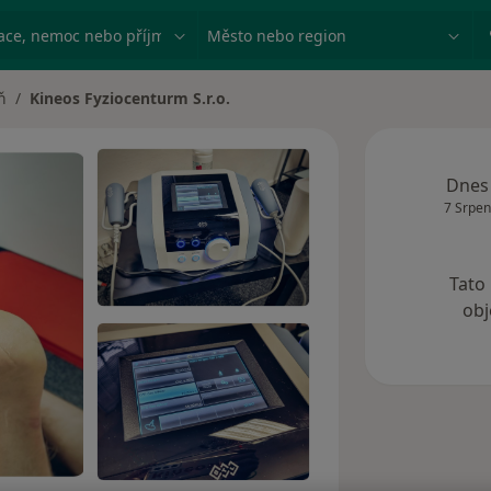
ace, nemoc nebo příjmení
Město nebo region
ň
Kineos Fyziocenturm S.r.o.
ěsta
Dnes
7 Srpen
Tato
obj