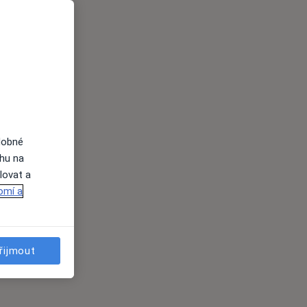
dobné
ahu na
lovat a
omí a
řijmout