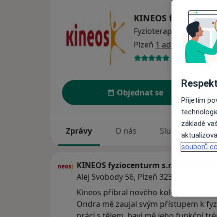
KINEOS fyziocentur
Fyzioterapie
Více
Plzeň
1 adresa
330 názorů
Respekt
Objednat se
Přijetím p
technologi
základě vaš
Zprávy
O nás
Služby
Sp
aktualizova
souborů co
KINEOS fyziocenturm s.r.o.
Alej Svobody 56, Plzeň 323 00
Kineos přibral nového kolegu Ondru N
Ondra mě zaujal svým přístupem k fyzi
práci s tělem, baví mě jeho funkční tré