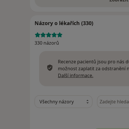
Názory o lékařích (330)
330 názorů
Recenze pacientů jsou pro nás dů
možnost zaplatit za odstranění
Další informace
Další informace.
Hledejte v ná