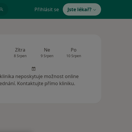
Přihlásit se
Jste lékař?
Zítra
Ne
Po
Út
St
8 Srpen
9 Srpen
10 Srpen
11 Srpen
12 Srp
 klinika neposkytuje možnost online
ednání. Kontaktujte přímo kliniku.