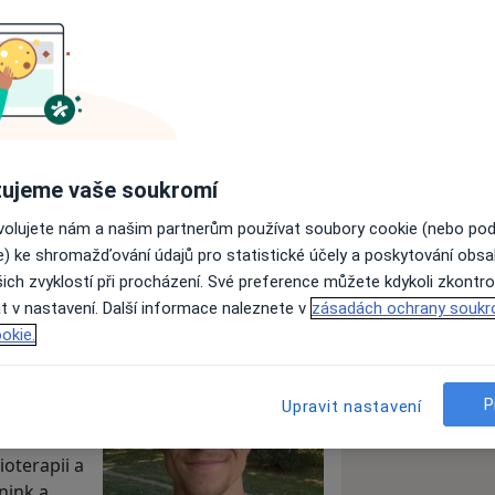
m s.r.o.
ujeme vaše soukromí
Poslat zprávu
ovolujete nám a našim partnerům používat soubory cookie (nebo po
e) ke shromažďování údajů pro statistické účely a poskytování obs
ich zvyklostí při procházení. Své preference můžete kdykoli zkontro
ecialisté
Adresy
Názory
t v nastavení. Další informace naleznete v
zásadách ochrany soukr
okie.
P
Upravit nastavení
ováka!!!
oterapii a
nink a