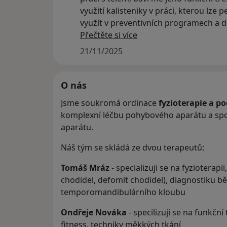
využití kalisteniky v práci, kterou lze 
využít v preventivních programech a d
po úrazech při návratu do sportu.
Přečtěte si více
Pokud hledáte brzký termín fyzioterapi
21/11/2025
Ondrův kalendář na Kineos fyziocentru
Ondra Vám pomůže s pohybovým apa
bolestmi zad, prevencí, návratem po z
O nás
sportu, kalistenikou, posílením středu 
Jsme soukromá ordinace
fyzioterapie a po
komplexní léčbu pohybového aparátu a sp
aparátu.
Náš tým se skládá ze dvou terapeutů:
Tomáš Mráz
- specializuji se na fyzioterapi
chodidel, defomit chodidel), diagnostiku běh
temporomandibulárního kloubu
Ondřeje Nováka
- specilizuji se na funkční 
fitness, techniky měkkých tkání