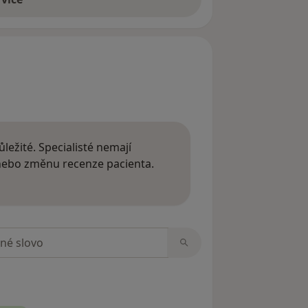
ležité. Specialisté nemají
 nebo změnu recenze pacienta.
 o názorech
zorech