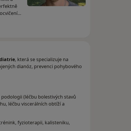
perfektně
ocvičení
e využijte
m s.r.o..
rátem,
ranění ke
těla.
diatrie
, která se specializuje na
ojených dianóz, prevenci pohybového
i, podologii (léčbu bolestivých stavů
u, léčbu viscerálních obtíží a
trénink, fyzioterapii, kalisteniku,