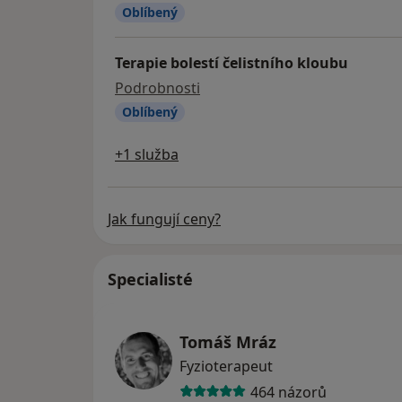
Oblíbený
Terapie bolestí čelistního kloubu
Terapie bolestí čelistního klo
Podrobnosti
Oblíbený
+1 služba
Jak fungují ceny?
Specialisté
Tomáš Mráz
Fyzioterapeut
464 názorů