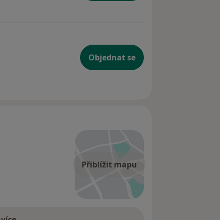
Objednat se
Přiblížit mapu
 více