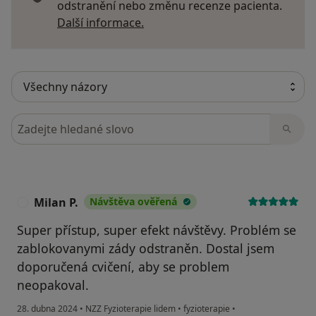
odstranění nebo změnu recenze pacienta.
Další informace o názorech
Další informace.
Hledejte v názorech
Milan P.
Návštěva ověřená
M
Super přístup, super efekt návštěvy. Problém se
zablokovanymi zády odstraněn. Dostal jsem
doporučená cvičení, aby se problem
neopakoval.
28. dubna 2024
•
NZZ Fyzioterapie lidem
•
fyzioterapie
•