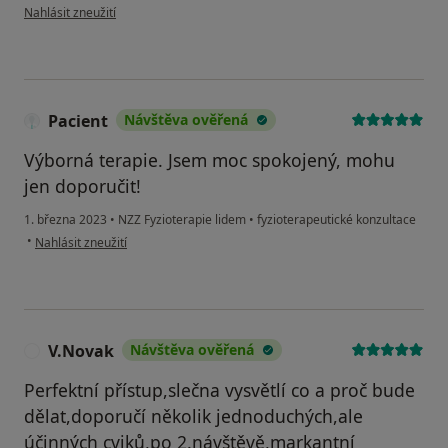
podle názoru uživatele Milan P.
Nahlásit zneužití
Pacient
Návštěva ověřená
Výborná terapie. Jsem moc spokojený, mohu
jen doporučit!
1. března 2023
•
NZZ Fyzioterapie lidem
•
fyzioterapeutické konzultace
podle názoru uživatele Pacient
•
Nahlásit zneužití
V.Novak
Návštěva ověřená
V
Perfektní přístup,slečna vysvětlí co a proč bude
dělat,doporučí několik jednoduchých,ale
účinných cviků,po 2.návštěvě,markantní