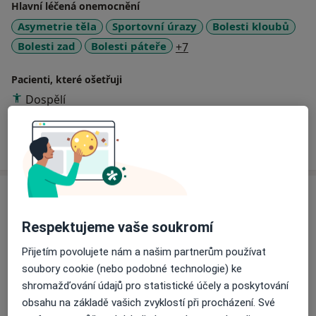
Hlavní léčená onemocnění
Asymetrie těla
Sportovní úrazy
Bolesti kloubů
a11y_sr_more_diseases
Bolesti zad
Bolesti páteře
+7
Pacienti, které ošetřuji
Dospělí
Více
o zkušenostech
Služby a ceník služeb
DOSPĚLÍ - Podologie/podiatrie
Respektujeme vaše soukromí
800 Kč
Detaily
Přijetím povolujete nám a našim partnerům používat
soubory cookie (nebo podobné technologie) ke
Fyzioterapeutické konzultace
shromažďování údajů pro statistické účely a poskytování
800 Kč
Detaily
obsahu na základě vašich zvyklostí při procházení. Své