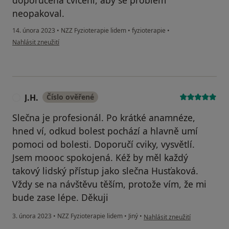
doporučená cvičení, aby se problem
neopakoval.
14. února 2023
•
NZZ Fyzioterapie lidem
•
fyzioterapie
•
podle názoru uživatele M.P.
Nahlásit zneužití
J.H.
Číslo ověřené
J
Slečna je profesionál. Po krátké anamnéze,
hned ví, odkud bolest pochází a hlavně umí
pomoci od bolesti. Doporučí cviky, vysvětlí.
Jsem moooc spokojená. Kéž by měl každý
takový lidský přístup jako slečna Husťaková.
Vždy se na návštěvu těším, protože vím, že mi
bude zase lépe. Děkuji
podle názoru uživatele J.H.
3. února 2023
•
NZZ Fyzioterapie lidem
•
Jiný
•
Nahlásit zneužití