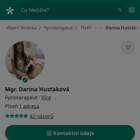
Hla
Co hledáte?
Hlavní Stránka
Fyzioterapeut
Plzeň
Darina Husťako
Změna města
Mgr.
Darina Husťaková
o specializacích
Fyzioterapeut
·
Více
Plzeň
1 adresa
42 názorů
Kontaktní údaje