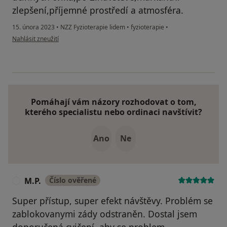
zlepšení,příjemné prostředí a atmosféra.
15. února 2023
•
NZZ Fyzioterapie lidem
•
fyzioterapie
•
podle názoru uživatele V.Novak
Nahlásit zneužití
Pomáhají vám názory rozhodovat o tom,
kterého specialistu nebo ordinaci navštívit?
Ano
Ne
M.P.
Číslo ověřené
M
Super přístup, super efekt návštěvy. Problém se
zablokovanymi zády odstraněn. Dostal jsem