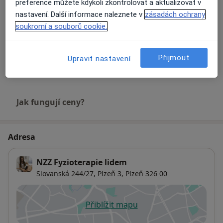
preference můžete kdykoli zkontrolovat a aktualizovat v
Fyzioterapie
nastavení. Další informace naleznete v
zásadách ochrany
800 Kč
Detaily
soukromí a souborů cookie.
Terapeutické masáže
Přijmout
Upravit nastavení
800 Kč
Detaily
Jak fungují ceny?
Adresa
NZZ Fyzioterapie lidem
Slovanská 244/27,
Plzeň 3
,
Plzeň
326 00
Přiblížit mapu
se otevře v nové záložce