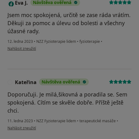
Eva J.
Návštěva ověřená
E
Jsem moc spokojená, určitě se zase ráda vrátím.
Děkuji za pomoc a úlevu od bolesti a všechny
úžasné rady.
12. ledna 2023
•
NZZ Fyzioterapie lidem
•
fyzioterapie
•
podle názoru uživatele Eva J.
Nahlásit zneužití
Kateřina
Návštěva ověřená
K
Doporučuji. Je milá,šikovná a poradila se. Sem
spokojená. Cítím se skvěle dobře. Příště ještě
chci.
11. ledna 2023
•
NZZ Fyzioterapie lidem
•
terapeutické masáže
•
podle názoru uživatele Kateřina
Nahlásit zneužití