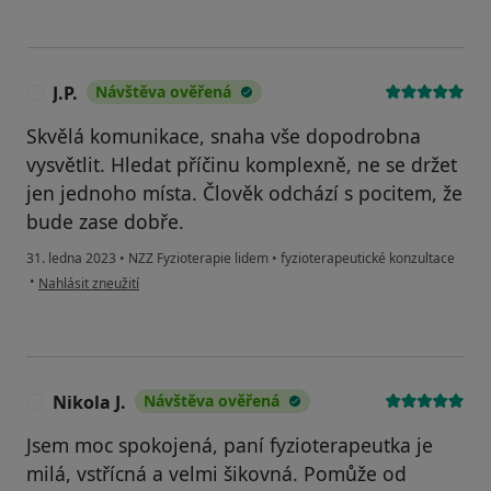
J.P.
Návštěva ověřená
J
Skvělá komunikace, snaha vše dopodrobna
vysvětlit. Hledat příčinu komplexně, ne se držet
jen jednoho místa. Člověk odchází s pocitem, že
bude zase dobře.
31. ledna 2023
•
NZZ Fyzioterapie lidem
•
fyzioterapeutické konzultace
podle názoru uživatele J.P.
•
Nahlásit zneužití
Nikola J.
Návštěva ověřená
N
Jsem moc spokojená, paní fyzioterapeutka je
milá, vstřícná a velmi šikovná. Pomůže od