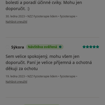
bolesti a poradí účinné cviky. Mohu jen
doporučit. :)
30. ledna 2023
•
NZZ Fyzioterapie lidem
•
fyzioterapie
•
podle názoru uživatele Nikola J.
Nahlásit zneužití
Sýkora
Návštěva ověřená
S
Sem velice spokojený, mohu všem jen
doporučit. Paní je velice příjemná a ochotná
děkuji za ochotu
19. ledna 2023
•
NZZ Fyzioterapie lidem
•
fyzioterapie
•
podle názoru uživatele Sýkora
Nahlásit zneužití