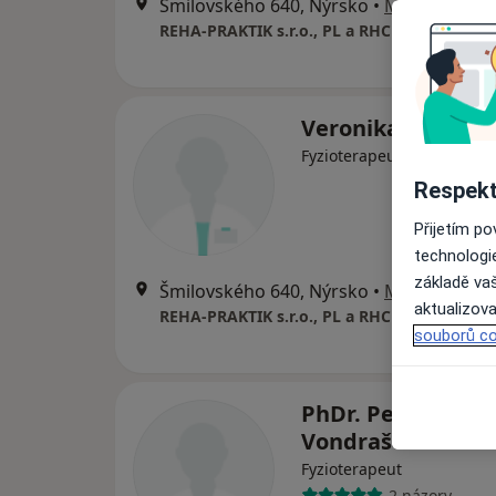
Šmilovského 640, Nýrsko
•
Mapa
REHA-PRAKTIK s.r.o., PL a RHC
Veronika Homolk
Fyzioterapeut
Respekt
Přijetím p
technologi
základě vaš
Šmilovského 640, Nýrsko
•
Mapa
aktualizova
REHA-PRAKTIK s.r.o., PL a RHC
souborů co
PhDr. Petra Bend
Vondrašová
Fyzioterapeut
2 názory