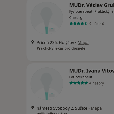
MUDr. Václav Gru
Fyzioterapeut, Praktický lé
Chirurg
9 názorů
Příčná 236, Holýšov
•
Mapa
Praktický lékař pro dospělé
MUDr. Ivana Víto
Fyzioterapeut
4 názory
náměstí Svobody 2, Sušice
•
Mapa
Poliklinika Sušice