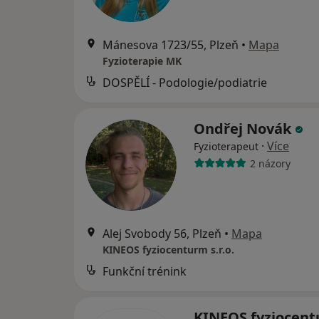
Mánesova 1723/55, Plzeň
•
Mapa
Fyzioterapie MK
DOSPĚLÍ - Podologie/podiatrie
Ondřej Novák
·
Více
Fyzioterapeut
2 názory
Alej Svobody 56, Plzeň
•
Mapa
KINEOS fyziocenturm s.r.o.
Funkční trénink
KINEOS fyziocen