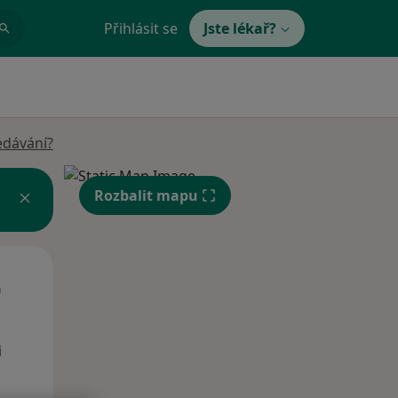
Přihlásit se
Jste lékař?
edávání?
Rozbalit mapu
Út
St
Čt
n
11 Srpen
12 Srpen
13 Srpen
i