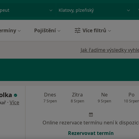
ace, nemoc nebo příjmení
Město nebo region
ermíny
Pojištění
Více filtrů
Jak řadíme výsledky vyhl
olka
Dnes
Zítra
Ne
Po
7 Srpen
8 Srpen
9 Srpen
10 Srpe
·
Více
kař
Online rezervace termínu není k dispozic
Rezervovat termín