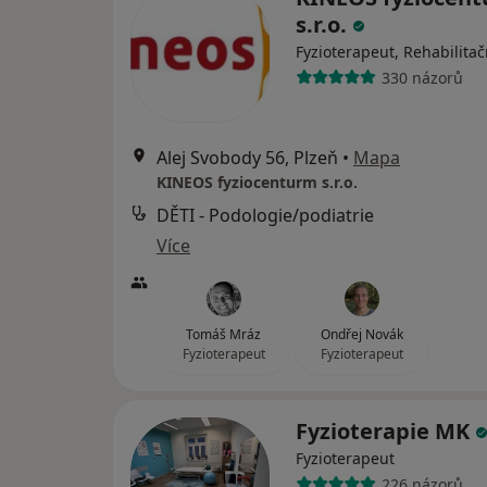
s.r.o.
Fyzioterapeut, Rehabilitač
330 názorů
Alej Svobody 56, Plzeň
•
Mapa
KINEOS fyziocenturm s.r.o.
DĚTI - Podologie/podiatrie
Více
Tomáš Mráz
Ondřej Novák
Fyzioterapeut
Fyzioterapeut
Fyzioterapie MK
Fyzioterapeut
226 názorů