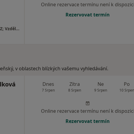
Online rezervace termínu není k dispozic
Rezervovat termín
fyzio P - Soukromá rehabilitační klinika - NZZ; Vzdělávání a výzkum ve fyzioterapii
lzeňský, v oblastech blízkých vašemu vyhledávání.
ilková
Dnes
Zítra
Ne
Po
7 Srpen
8 Srpen
9 Srpen
10 Srpe
Online rezervace termínu není k dispozic
Rezervovat termín