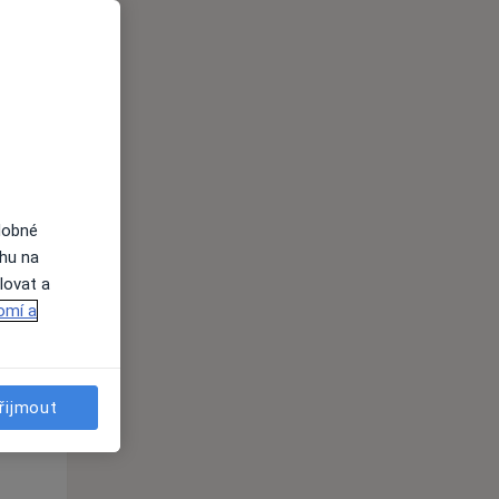
Út
St
Čt
n
11 Srpen
12 Srpen
13 Srpen
i
dobné
ahu na
lovat a
omí a
řijmout
Út
St
Čt
n
11 Srpen
12 Srpen
13 Srpen