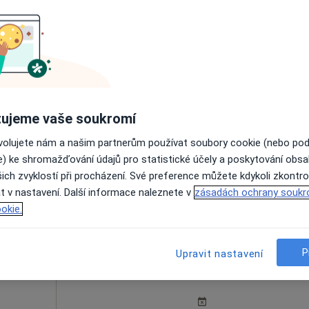
ová
Dnes
Zítra
Ne
Po
7 Srpen
8 Srpen
9 Srpen
10 Srpe
ujeme vaše soukromí
Online rezervace termínu není k dispozic
ovolujete nám a našim partnerům používat soubory cookie (nebo po
e) ke shromažďování údajů pro statistické účely a poskytování obs
Rezervovat termín
ich zvyklostí při procházení. Své preference můžete kdykoli zkontro
t v nastavení. Další informace naleznete v
zásadách ochrany soukr
okie.
P
Upravit nastavení
ová
Dnes
Zítra
Ne
Po
7 Srpen
8 Srpen
9 Srpen
10 Srpe