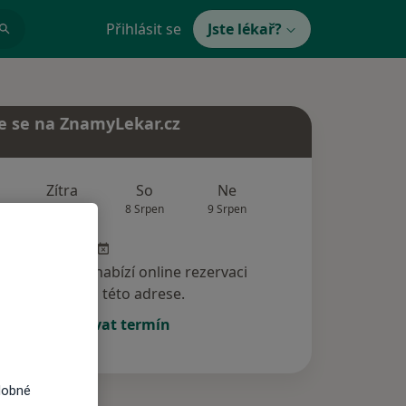
Přihlásit se
Jste lékař?
e se na ZnamyLekar.cz
Zítra
So
Ne
Po
Út
7 Srpen
8 Srpen
9 Srpen
10 Srpen
11 Srp
specialista nenabízí online rezervaci
termínu na této adrese.
Rezervovat termín
dobné