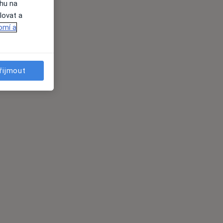
ahu na
lovat a
omí a
řijmout