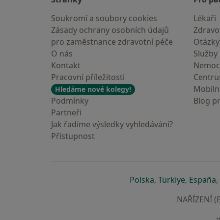
Soukromí a soubory cookies
Lékaři
Zásady ochrany osobních údajů
Zdravot
pro zaměstnance zdravotní péče
Otázky
O nás
Služby
Kontakt
Nemoc
Pracovní příležitosti
Centr
Mobilní
Hledáme nové kolegy!
Podmínky
Blog p
Partneři
Jak řadíme výsledky vyhledávání?
Přístupnost
se otevře v nové 
se otevře
s
Polska
,
Türkiye
,
España
,
NAŘÍZENÍ (E