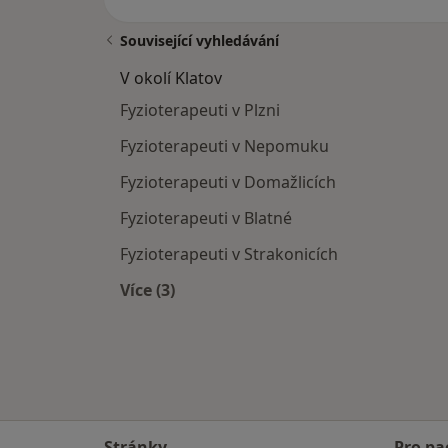
Související vyhledávání
V okolí Klatov
Fyzioterapeuti v Plzni
Fyzioterapeuti v Nepomuku
Fyzioterapeuti v Domažlicích
Fyzioterapeuti v Blatné
Fyzioterapeuti v Strakonicích
Více (3)
Více v kategorii: V okolí Klatov
Stránky
Pro pa