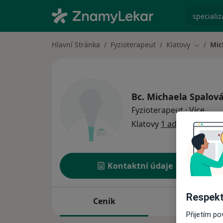
specializ
Hlavní Stránka
Fyzioterapeut
Klatovy
Mic
Změna m
Bc.
Michaela Spalov
o spe
Fyzioterapeut
·
Více
Klatovy
1 adresa
Kontaktní údaje
Respekt
Ceník
Adresy
Přijetím p