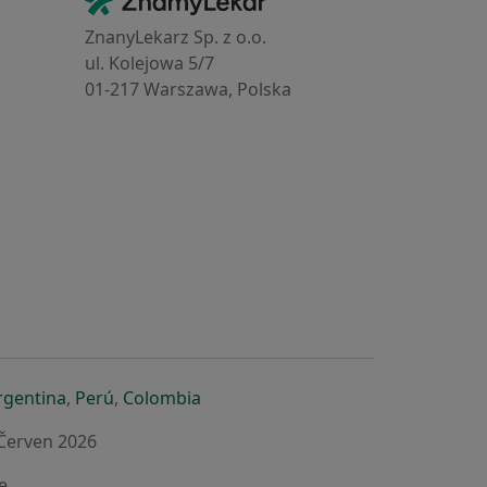
Kontakt
ZnanyLekarz Sp. z o.o.
ul. Kolejowa 5/7
01-217 Warszawa, Polska
e
é záložce
 v nové záložce
otevře v nové záložce
se otevře v nové záložce
se otevře v nové záložce
se otevře v nové záložce
rgentina
,
Perú
,
Colombia
 Červen 2026
e