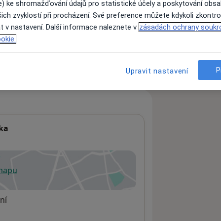
e) ke shromažďování údajů pro statistické účely a poskytování obs
ich zvyklostí při procházení. Své preference můžete kdykoli zkontro
t v nastavení. Další informace naleznete v
zásadách ochrany soukr
ách nejsou k dispozici
okie.
ádné informace o svých službách.
P
Upravit nastavení
ika
 mapu
 otevře v nové záložce
ní