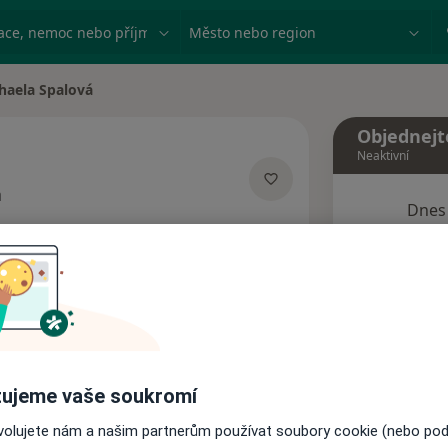
ace, nemoc nebo příjmení
Město nebo region
haela Spalová
ěsta
Objednejt
Neaktivní
á
Dnes
cializacích
6 Srpen
Tento 
Rezervovat termín
ujeme vaše soukromí
Názory pacientů
ovolujete nám a našim partnerům používat soubory cookie (nebo po