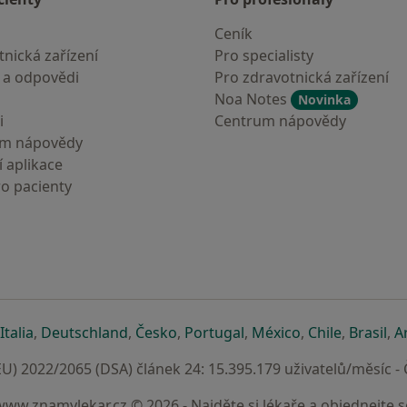
Ceník
nická zařízení
Pro specialisty
 a odpovědi
Pro zdravotnická zařízení
Noa Notes
Novinka
i
Centrum nápovědy
um nápovědy
 aplikace
ro pacienty
záložce
 v nové záložce
e otevře v nové záložce
se otevře v nové záložce
se otevře v nové záložce
se otevře v nové záložce
se otevře v nové záložc
se otevře v nov
se otevře
se 
Italia
,
Deutschland
,
Česko
,
Portugal
,
México
,
Chile
,
Brasil
,
A
U) 2022/2065 (DSA) článek 24: 15.395.179 uživatelů/měsíc -
www.znamylekar.cz © 2026 - Najděte si lékaře a objednejte s